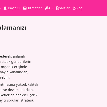
p
Kayıt Ol
Hizmetler
API
Şartlar
Blog
alamanızı
 ederek, anlamlı
 statik gönderilerin
ş organik erişimle
r yayın kanalından,
ebilir.
ritmasına yüksek kaliteli
irmeye devam ederken,
ketler geleneksel içerik
ici soruları stratejik