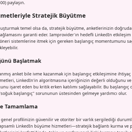
00) paylaşın.
metleriyle Stratejik Büyütme
 oluşturmak temel olsa da, stratejik büyütme, anketlerinizin doğrud
ağlamasını garanti eder. Iamprovider'ın hedefli LinkedIn etkileşim h
öneri sistemlerine itmek için gereken başlangıç momentumunu sağ
kleyebilir.
ğünü Başlatmak
lanmış anket bile ivme kazanmak için başlangıç etkileşimine ihtiyaç
zmetleri, LinkedIn'in algoritmasına içeriğinizin değerli olduğunu ve
nu işaret eden bu kritik erken katılımı sağlayabilir. Bu başlangıç 
 "soğuk başlangıç" sorununun üstesinden gelmeye yardımcı olur.
eyle Tamamlama
genel profilinizin güvenilir ve otoriter bir varlık sergilediği duruml
 kapsamlı LinkedIn büyüme hizmetleri—stratejik bağlantı kurma ve p