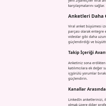
yeni ziyaretçiler viral a
karşılaşmalarını sağlar.
Anketleri Daha 
Viral anket büyümesi izo
parçası olarak entegre e
videolar gibi daha uzun 
güçlendirdiği ve büyüttüğ
Takip İçeriği Avan
Anketiniz sona erdikten 
katılımcılara ek değer 
içgörülü yorumlar bıraka
güçlendirin.
Kanallar Arasında
LinkedIn anketlerinizi, i
olmak üzere diğer profe