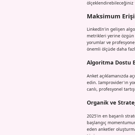
ölçeklendirebileceğiniz 
Maksimum Erişim
LinkedIn'in gelişen algo
metrikleri yerine özgün
yorumlar ve profesyonel
önemli ölçüde daha fazl
Algoritma Dostu Et
Anket açıklamanızda açık
edin. Iamprovider'ın yor
canlı, profesyonel tartı
Organik ve Strat
2025'in en başarılı stra
başlangıç momentumunu s
eden anketler oluşturma