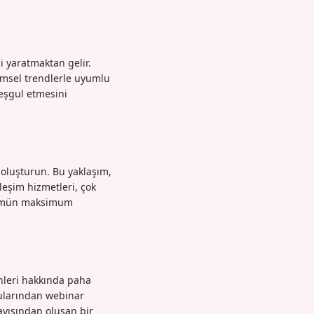
i yaratmaktan gelir.
imsel trendlerle uyumlu
 meşgul etmesini
 oluşturun. Bu yaklaşım,
leşim hizmetleri, çok
ölümün maksimum
cihleri hakkında paha
nularından webinar
layışından oluşan bir