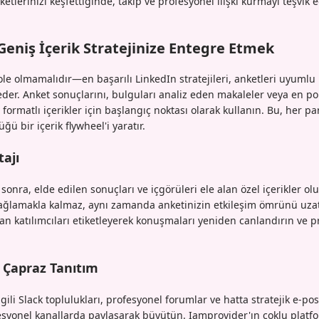
nketlerinizi keşfettiğinde, takip ve profesyonel ilişki kurmayı teşvik e
Geniş İçerik Stratejinize Entegre Etmek
le olmamalıdır—en başarılı LinkedIn stratejileri, anketleri uyumlu 
der. Anket sonuçlarını, bulguları analiz eden makaleler veya en pop
formatlı içerikler için başlangıç noktası olarak kullanın. Bu, her pa
ü bir içerik flywheel'i yaratır.
tajı
sonra, elde edilen sonuçları ve içgörüleri ele alan özel içerikler ol
sağlamakla kalmaz, aynı zamanda anketinizin etkileşim ömrünü uzatır
n katılımcıları etiketleyerek konuşmaları yeniden canlandırın ve pro
 Çapraz Tanıtım
lgili Slack toplulukları, profesyonel forumlar ve hatta stratejik e-po
syonel kanallarda paylaşarak büyütün. Iamprovider'ın çoklu platfo