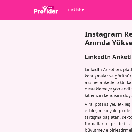
Turkish
Instagram Re
Anında Yükse
LinkedIn Anketl
LinkedIn Anketleri, plat
konuşmalar ve görünürlü
aksine, anketler aktif k
desteklemeye yönlendirir
kitlenizin kendisini duy
Viral potansiyel, etkile
etkileşim sinyali gönde
tartışma başlatan, sektö
formatlarını geride bıra
büyütmeyle birleştirmek