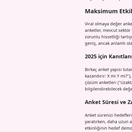
Maksimum Etkil
Viral olmaya değer anket
anketler, mevcut sektör
zorunlu hissettiği tartı
geniş, ancak anlamlı ola
2025 için Kanıtla
Birkaç anket yapısı tuta
kazandırır: X mi Y mi?")
çözüm anketleri ("Uzakta
bilgilendirebilecek değe
Anket Süresi ve 
Anket sürenizi hedefleri
yaratırken, daha uzun a
etkinliğinin hedef demo