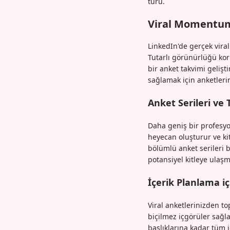
türü.
Viral Momentum
LinkedIn'de gerçek viral
Tutarlı görünürlüğü kor
bir anket takvimi gelişti
sağlamak için anketlerini
Anket Serileri ve
Daha geniş bir profesyo
heyecan oluşturur ve kit
bölümlü anket serileri
potansiyel kitleye ulaşm
İçerik Planlama i
Viral anketlerinizden top
biçilmez içgörüler sağl
başlıklarına kadar tüm i