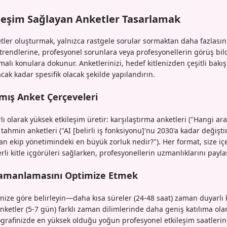
eşim Sağlayan Anketler Tasarlamak
ler oluşturmak, yalnızca rastgele sorular sormaktan daha fazlasını 
 trendlerine, profesyonel sorunlara veya profesyonellerin görüş bil
şmalı konulara dokunur. Anketlerinizi, hedef kitlenizden çeşitli bakış
cak kadar spesifik olacak şekilde yapılandırın.
nmış Anket Çerçeveleri
rlı olarak yüksek etkileşim üretir: karşılaştırma anketleri ("Hangi a
, tahmin anketleri ("AI [belirli iş fonksiyonu]'nu 2030'a kadar değişt
n ekip yönetimindeki en büyük zorluk nedir?"). Her format, size içer
rli kitle içgörüleri sağlarken, profesyonellerin uzmanlıklarını payla
Zamanlamasını Optimize Etmek
nize göre belirleyin—daha kısa süreler (24-48 saat) zaman duyarlı k
nketler (5-7 gün) farklı zaman dilimlerinde daha geniş katılıma olan
grafinizde en yüksek olduğu yoğun profesyonel etkileşim saatlerinde