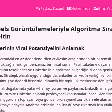
Paylaş, Kazan!
Hakkımızda
Giriş Ya
els Görüntülemeleriyle Algoritma Sır
ltin
erinin Viral Potansiyelini Anlamak
formdaki en az değerlendirilen etkileşim araçlarından birini temsil
k sağlamak için benzersiz bir fırsat sunar. Pasif tüketime dayanan
atılımı teşvik eder ve LinkedIn'in algoritmasını içeriğinizi daha geni
. Stratejik olarak uygulandığında, anketler LinkedIn varlığınızı bi
ulmuş ve değerli hissettiği dinamik bir topluluk merkezine dönüştür
şimli doğalarında yatar—her oy, yorum ve paylaşım, LinkedIn'in algo
rir. 2025'te LinkedIn anlamlı profesyonel konuşmaları önceliklend
r içgörüleri toplayan veya güncel profesyonel zorlukları ele alan an
kmaya adaydır. Anahtar, etkilerini en üst düzeye çıkarmak için etkiley
tir.