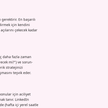
gerektirir. En başarılı
dirmek için kendini
 açılarını çekecek kadar
raç daha fazla zaman
irecek mi?") ve sorun-
ik stratejinizi
şmasını teşvik eder.
onular için aciliyet
ak tanır. LinkedIn
 (hafta içi yerel saatle