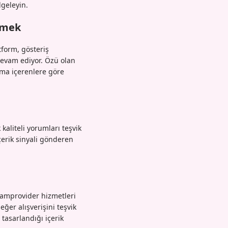
lgeleyin.
nmek
tform, gösteriş
devam ediyor. Özü olan
şma içerenlere göre
kaliteli yorumları teşvik
çerik sinyali gönderen
. Iamprovider hizmetleri
er alışverişini teşvik
tasarlandığı içerik