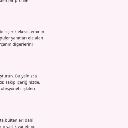
den bir profille
bir içerik ekosisteminin
üler yanıtları ele alan
rçanın diğerlerini
uşturun. Bu yalnızca
. Takip içeriğinizde,
fesyonel ilişkileri
sta bültenleri dahil
rm varlık yönetimi,