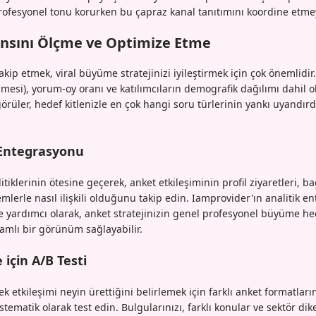
rofesyonel tonu korurken bu çapraz kanal tanıtımını koordine etmey
nsını Ölçme ve Optimize Etme
kip etmek, viral büyüme stratejinizi iyileştirmek için çok önemlidir.
mesi), yorum-oy oranı ve katılımcıların demografik dağılımı dahil 
çgörüler, hedef kitlenizle en çok hangi soru türlerinin yankı uyandı
 Entegrasyonu
itiklerinin ötesine geçerek, anket etkileşiminin profil ziyaretleri, ba
mlerle nasıl ilişkili olduğunu takip edin. Iamprovider'ın analitik e
e yardımcı olarak, anket stratejinizin genel profesyonel büyüme hed
mlı bir görünüm sağlayabilir.
 için A/B Testi
sek etkileşimi neyin ürettiğini belirlemek için farklı anket formatlarını
tematik olarak test edin. Bulgularınızı, farklı konular ve sektör dik