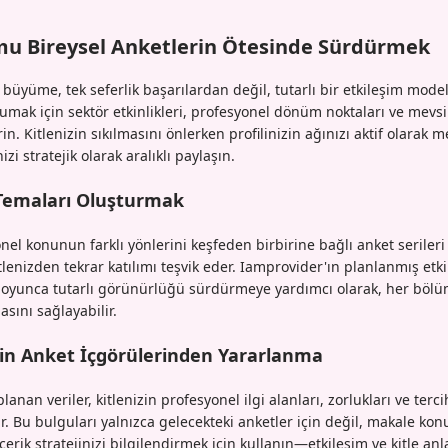
u Bireysel Anketlerin Ötesinde Sürdürmek
 büyüme, tek seferlik başarılardan değil, tutarlı bir etkileşim model
umak için sektör etkinlikleri, profesyonel dönüm noktaları ve mevs
rin. Kitlenizin sıkılmasını önlerken profilinizin ağınızı aktif olarak
zi stratejik olarak aralıklı paylaşın.
 Temaları Oluşturmak
nel konunun farklı yönlerini keşfeden birbirine bağlı anket serileri
lenizden tekrar katılımı teşvik eder. Iamprovider'ın planlanmış etki
 boyunca tutarlı görünürlüğü sürdürmeye yardımcı olarak, her b
asını sağlayabilir.
çin Anket İçgörülerinden Yararlanma
lanan veriler, kitlenizin profesyonel ilgi alanları, zorlukları ve ter
ar. Bu bulguları yalnızca gelecekteki anketler için değil, makale ko
çerik stratejinizi bilgilendirmek için kullanın—etkileşim ve kitle an