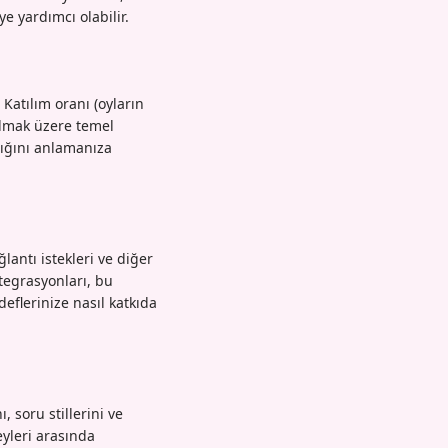
e yardımcı olabilir.
 Katılım oranı (oyların
olmak üzere temel
rdığını anlamanıza
ğlantı istekleri ve diğer
ntegrasyonları, bu
eflerinize nasıl katkıda
, soru stillerini ve
eyleri arasında