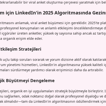
tekrarlanabilir bir viral anket oluşturma çerçevesi yaratmak için be
 için LinkedIn'in 2025 Algoritmasında Gezi
ritmasını anlamak, viral anket büyümesi için gereklidir. 2025'te pla
 profesyonel konuşmaları ve anlamlı etkileşimi önceliklendirmeye 
 içgörüler üreten anketler, yüksek oy sayısına sahip ancak az tartı
a organik erişim elde eder.
kileşim Stratejileri
 uçlu takip soruları sorarak ve yorum dizisine aktif olarak katılarak 
um yönetimi hizmetleri, LinkedIn'in algoritmasına yüksek kaliteli i
şmaları sürdürmeye yardımcı olarak erişiminizi daha da artırabilir.
ejik Büyütmeyi Dengeleme
tejileri, organik en iyi uygulamaları stratejik büyütmeyle birleştirir
ağlarken, odak noktanız doğal olarak profesyonel diyaloğu ve değ
k olmalıdır—tam da LinkedIn'in algoritmasının ödüllendirmek için 