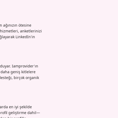
an ağınızın ötesine
izmetleri, anketlerinizi
layarak LinkedIn'in
 duyar. Iamprovider'ın
 daha geniş kitlelere
desteği, birçok organik
arda en iyi şekilde
rofil geliştirme dahil—