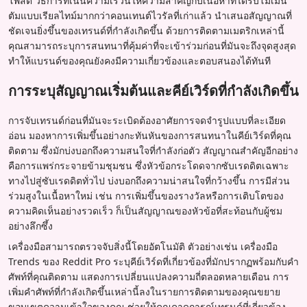
โพสต์ วิธีการที่เน้นความเร็วนี้ให้ความสำคัญกับเนื้อหาที่ได้รับโมเมน
ตัมแบบเรียลไทม์มากกว่าคอนเทนต์ไวรัลที่เก่าแล้ว นำเสนอสัญญาณที่
ชัดเจนยิ่งขึ้นของเทรนด์ที่กำลังเกิดขึ้น ด้วยการติดตามเมตริกเหล่านี้
คุณสามารถระบุการสนทนาที่คุ้มค่าที่จะเข้าร่วมก่อนที่มันจะถึงจุดสูงสุด
ทำให้แบรนด์ของคุณยังคงมีความเกี่ยวข้องและตอบสนองได้ทันที
การระบุสัญญาณเริ่มต้นและคีย์เวิร์ดที่กำลังเกิดขึ้น
การจับเทรนด์ก่อนที่มันจะระเบิดต้องอาศัยการจดจำรูปแบบที่ละเอียด
อ่อน มองหาการเพิ่มขึ้นอย่างกะทันหันของการสนทนาในคีย์เวิร์ดที่คุณ
ติดตาม ซึ่งมักบ่งบอกถึงความสนใจที่กำลังก่อตัว สัญญาณสำคัญอีกอย่าง
คือการแพร่กระจายข้ามชุมชน ซึ่งหัวข้อกระโดดจากซับเรดดิตเฉพาะ
ทางไปสู่ซับเรดดิตทั่วไป บ่งบอกถึงความน่าสนใจที่กว้างขึ้น การมีส่วน
ร่วมสูงในเนื้อหาใหม่ เช่น การเพิ่มขึ้นของรางวัลหรือการเติบโตของ
ความคิดเห็นอย่างรวดเร็ว ก็เป็นสัญญาณของหัวข้อที่สะท้อนกับผู้ชม
อย่างลึกซึ้ง
เครื่องมือสามารถตรวจจับสิ่งนี้โดยอัตโนมัติ ตัวอย่างเช่น เครื่องมือ
Trends ของ Reddit Pro ระบุคีย์เวิร์ดที่เกี่ยวข้องที่มักปรากฏพร้อมกับคำ
ศัพท์ที่คุณติดตาม แสดงการเปลี่ยนแปลงความถี่ตลอดหลายเดือน การ
เพิ่มคำศัพท์ที่กำลังเกิดขึ้นเหล่านี้ลงในรายการติดตามของคุณขยาย
ขอบเขตความเข้าใจของคุณ ช่วยให้คุณคาดการณ์เทรนด์ที่เกี่ยวข้อง