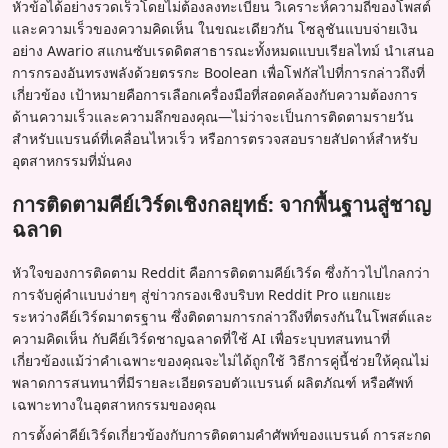
หัวข้อได้อย่างรวดเร็วโดยไม่ต้องลงทะเบียน วิเคราะห์ความถี่ของโพสต์
และความเร็วของความคิดเห็น ในขณะเดียวกัน โซลูชันแบบจ่ายเงิน
อย่าง Awario สแกนซับเรดดิตสาธารณะทั้งหมดแบบเรียลไทม์ นำเสนอ
การกรองอันทรงพลังด้วยตรรกะ Boolean เพื่อโฟกัสไปที่การกล่าวถึงที่
เกี่ยวข้อง เป้าหมายคือการเลือกเครื่องมือที่สอดคล้องกับความต้องการ
ด้านความเร็วและความลึกของคุณ—ไม่ว่าจะเป็นการติดตามรายวัน
สำหรับแบรนด์ที่เคลื่อนไหวเร็ว หรือการตรวจสอบรายสัปดาห์สำหรับ
อุตสาหกรรมที่มั่นคง
การติดตามคีย์เวิร์ดเชิงกลยุทธ์: จากพื้นฐานสู่ชาญ
ฉลาด
หัวใจของการติดตาม Reddit คือการติดตามคีย์เวิร์ด ซึ่งก้าวไปไกลกว่า
การจับคู่คำแบบง่ายๆ สู่ข่าวกรองเชิงบริบท Reddit Pro แยกแยะ
ระหว่างคีย์เวิร์ดมาตรฐาน ซึ่งติดตามการกล่าวถึงที่ตรงกันในโพสต์และ
ความคิดเห็น กับคีย์เวิร์ดชาญฉลาดที่ใช้ AI เพื่อระบุบทสนทนาที่
เกี่ยวข้องแม้ว่าคำเฉพาะของคุณจะไม่ได้ถูกใช้ วิธีการคู่นี้ช่วยให้คุณไม่
พลาดการสนทนาที่มีรายละเอียดรอบตัวแบรนด์ ผลิตภัณฑ์ หรือศัพท์
เฉพาะทางในอุตสาหกรรมของคุณ
การตั้งค่าคีย์เวิร์ดเกี่ยวข้องกับการติดตามคำศัพท์ของแบรนด์ การสะกด