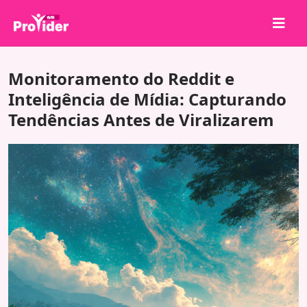
Compartilhe para Ganhar!
Monitoramento do Reddit e
Sobre nós
Inteligência de Mídia: Capturando
Tendências Antes de Viralizarem
Entrar
Cadastrar-se
Serviços
API
Termos
Blog