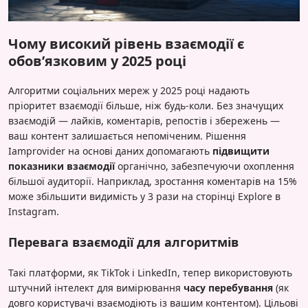
Чому високий рівень взаємодії є
обов’язковим у 2025 році
Алгоритми соціальних мереж у 2025 році надають
пріоритет взаємодії більше, ніж будь-коли. Без значущих
взаємодій — лайків, коментарів, репостів і збережень —
ваш контент залишається непоміченим. Рішення
Iamprovider на основі даних допомагають
підвищити
показники взаємодії
органічно, забезпечуючи охоплення
більшої аудиторії. Наприклад, зростання коментарів на 15%
може збільшити видимість у 3 рази на сторінці Explore в
Instagram.
Перевага взаємодії для алгоритмів
Такі платформи, як TikTok і LinkedIn, тепер використовують
штучний інтелект для вимірювання
часу перебування
(як
довго користувачі взаємодіють із вашим контентом). Цільові