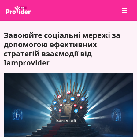
Поділися, щоб виграти!
Завоюйте соціальні мережі за
Про нас
допомогою ефективних
стратегій взаємодії від
Увійти
Iamprovider
Зареєструватися
Послуги
API
Умови
Блог