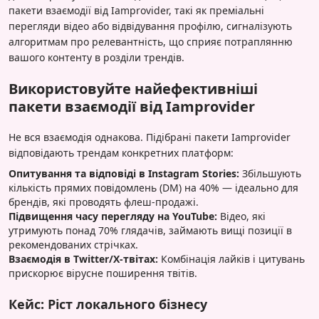
пакети взаємодії від Iamprovider, такі як преміальні
перегляди відео або відвідування профілю, сигналізують
алгоритмам про релевантність, що сприяє потраплянню
вашого контенту в розділи трендів.
Використовуйте найефективніші
пакети взаємодії від Iamprovider
Не вся взаємодія однакова. Підібрані пакети Iamprovider
відповідають трендам конкретних платформ:
Опитування та відповіді в Instagram Stories:
Збільшують
кількість прямих повідомлень (DM) на 40% — ідеально для
брендів, які проводять флеш-продажі.
Підвищення часу перегляду на YouTube:
Відео, які
утримують понад 70% глядачів, займають вищі позиції в
рекомендованих стрічках.
Взаємодія в Twitter/X-твітах:
Комбінація лайків і цитувань
прискорює вірусне поширення твітів.
Кейс: Ріст локального бізнесу