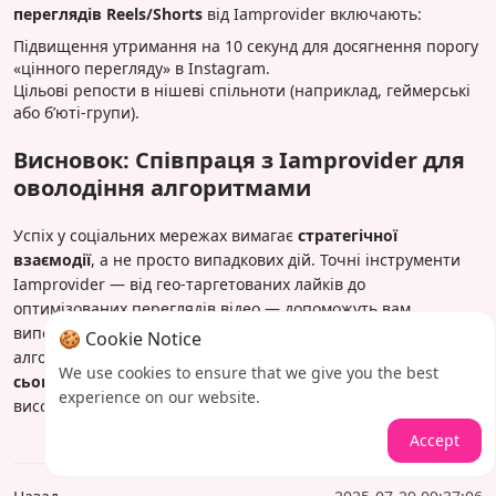
переглядів Reels/Shorts
від Iamprovider включають:
Підвищення утримання на 10 секунд для досягнення порогу
«цінного перегляду» в Instagram.
Цільові репости в нішеві спільноти (наприклад, геймерські
або б’юті-групи).
Висновок: Співпраця з Iamprovider для
оволодіння алгоритмами
Успіх у соціальних мережах вимагає
стратегічної
взаємодії
, а не просто випадкових дій. Точні інструменти
Iamprovider — від гео-таргетованих лайків до
оптимізованих переглядів відео — допоможуть вам
випередити конкурентів, залишаючись дружніми до
🍪 Cookie Notice
алгоритмів. Готові домінувати?
Відвідайте Iamprovider
We use cookies to ensure that we give you the best
сьогодні
та отримайте свій перший пакет
experience on our website.
високоефективної взаємодії.
Accept