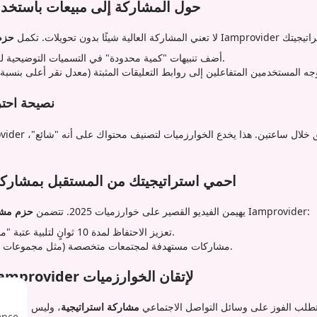
حول المشاركة إلى مبيعات باستخدا
لا تعني المشاركة العالية شيئًا بدون تحويلات. تكمل
حزم 
أضف تنبيهات "كمية محدودة" في التسميات التوضيحية لزيادة الإلحاح في المنشورات.
نصيحة احتر
احمي استراتيجيتك من المستقبل بمشاركة
من Iamprovider:
يهيمن الفيديو القصير على خوارزميات 2025. تتضمن
حزم مشا
تعزيز الاحتفاظ لمدة 10 ثوانٍ لتلبية عتبة "مشاهدة القيمة" في إنستغرام.
مشاركات مستهدفة لمجتمعات متخصصة (مثل مجموعات الألعاب، أو تجميعات الجمال).
الختام: شراكة مع Iamprovider لإتقان الخوارزميات
تطلب الفوز على وسائل التواصل الاجتماعي
مشاركة استراتيجية
، وليس مجرد نشاط عشو
ence