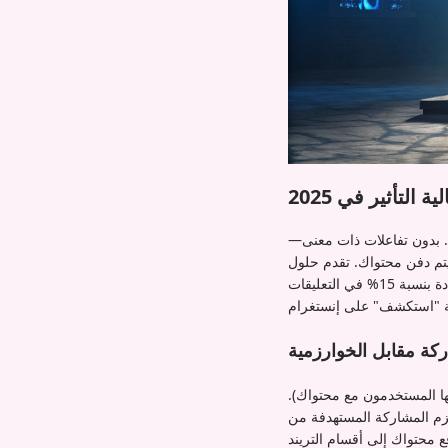
لتأثير في 2025
ة أكثر من أي وقت مضى. بدون تفاعلات ذات معنى—
بشكل عضوي، مما يضمن وصول منشوراتك إلى جماهير أوسع. على سبيل المثال، زيادة بنسبة 15% في التعليقات
ركة مقابل الخوارزمية
ها المستخدمون مع محتواك).
ة من Iamprovider، مثل المشاهدات المميزة للفيديوهات أو زيارات الملف الشخصي، في إرسال