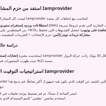
استفد من حزم المشاركة الأفضل أداءً من Iamprovider
ليست كل المشاركات متساوية. تم تصميم حزم Iamprovider لتتناسب مع اتجاهات كل منصة:
استطلاعات وردود إنستغرام ستوري:
اهدة على يوتيوب:
حزم الإعجابات + التغريدات المقتبسة تجعل الثريدات تنتشر بسرعة.
مشاركة ثريدات تويتر/إكس:
دراسة حالة
استخدمت مخبزة
إعجابات إنستغ
بنسبة 22% حيث ظهرت المنشورات في خلاصات الاكتشاف المحلية.
استراتيجيات التوقيت المتقدمة مع تحليلات Iamprovider
التي تكشف عن الوقت الذي يكون فيه جمهورك أكثر نشاطًا. قم بدمج هذا
تتضمن لوحة 
مع موجات المشاركة المجدولة:
انشر الساعة 2 مساءً، ثم قم بتنشيط موجة تعليقات في 2:15 مساءً لتحفيز الإشعارات.
استخدم متابعين "بطيئين" للنمو المستدام الذي يتجنب الشك من الخوارزميات.