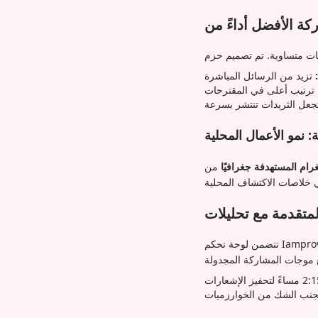
: نمو الأعمال المحلية
رام المستهدفة جغرافيًا
من Iamprovider لجذب العملاء المحليين. خلال 30 يومًا، زادت حركة الزوار
تحكم Iamprovider