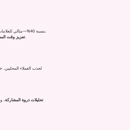
تزيد من الرسائل المباشرة (DMs) بنسبة 40%—مثالي للعلامات التجارية التي تقدم عروضًا سريعة.
تحصل الفيديوهات التي تحتفظ بـ70%+ من المشاهدين على ترتيب أعلى في المقترحات.
تعزيز وقت المش
تحليلات ذروة المشاركة
، و