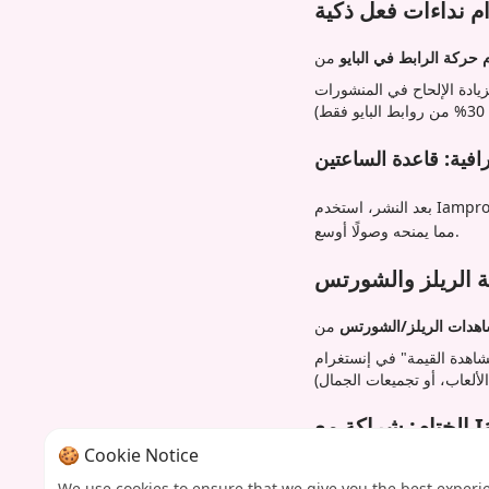
م نداءات فعل ذكية
حركة الرابط في البايو
افية: قاعدة الساعتين
بعد النشر، استخدم Iamprovider لنشر 50–100 إعجاب/تعليق خلال ساعتين. هذا يخدع الخوارزميات لتصنيف محتواك على أنه "شائع"،
مما يمنحه وصولًا أوسع.
 الريلز والشورتس
هدات الريلز/الشورتس
🍪 Cookie Notice
ائي. تساعد أدوات Iamprovider الدقيقة—
We use cookies to ensure that we give you the best experi