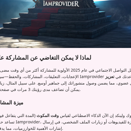
لماذا لا يمكن التغاضي عن المشاركة عالية ا
تعطي خوارزميات وسائل التواصل الاجتماعي في عام 2025 الأولوية للمشارك
Ia المدعومة بالبيانات مساعدتك في
تعزيز
يمكن أن تضاعف مدى رؤيتك 3 مرات في صفحة "استكشف" على إنستغرام.
ميزة المشا
 ولينكد إن الآن الذكاء الاصطناعي لقياس
وقت المكوث
(المدة التي يتفاعل في
تساعد حزم المشاركة المستهدف
إشارات الأهمية للخوارزميات، مما يدفع محتواك إلى أقسام التريند.