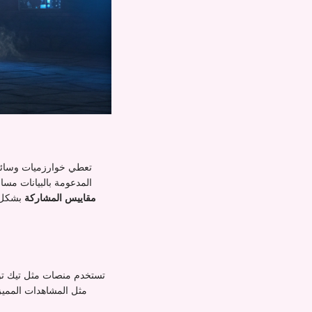
الإعجابات، التعليقات، المشاركات، والحفظ—سيتم دفن محتواك. تقدم حلول mprovider
مقاييس المشاركة
تستخدم منصات مثل تيك توك