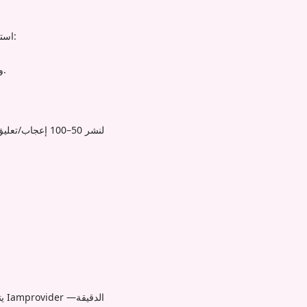
من Iamprovider استراتيجيتك:
وجه المستخدمين المتفاعلين إلى روابط التعليقات المثبتة (معدل نقر أعلى بنسبة 30% من روابط البايو فقط).
ي