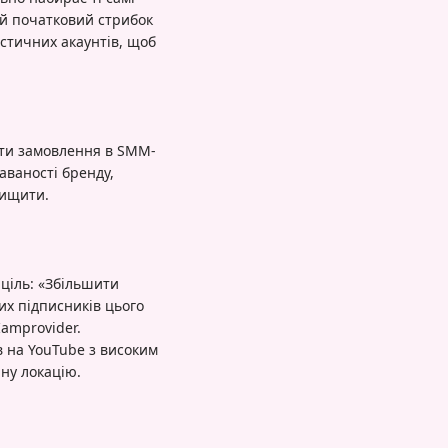
ей початковий стрибок
стичних акаунтів, щоб
бити замовлення в SMM-
аваності бренду,
вищити.
ціль: «Збільшити
их підписників цього
Iamprovider.
 на YouTube з високим
ну локацію.