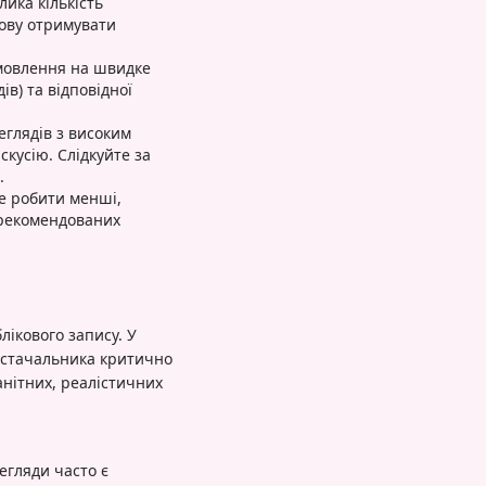
ика кількість
тову отримувати
амовлення на швидке
в) та відповідної
глядів з високим
кусію. Слідкуйте за
.
е робити менші,
«рекомендованих
лікового запису. У
остачальника критично
анітних, реалістичних
гляди часто є