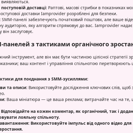
о виявляються.
 поступовій доставці:
Раптові, масові стрибки в показниках м
оступової доставки Iamprovider розроблені для безпеки.
:
SMM-панелі забезпечують початковий поштовх, але ваше відео
у аудиторію, яку алгоритм спрямовує до вас. Iamprovider нада
у він заслуговує.
-панелей з тактиками органічного зроста
ний інструмент, але він має бути частиною цілісної стратегії 
оказники; ваш контент і управління спільнотою перетворюють 
рактики для поєднання з SMM-зусиллями:
ви та описи:
Використовуйте дослідження ключових слів, щоб 
ео.
ри:
Ваша мініатюра — це ваша реклама; витрачайте час на те, щ
 Відповідайте на кожен коментар, як органічний, так і дод
овувати лояльну спільноту.
завантаження:
Використовуйте імпульс від одного відео для 
зростання.