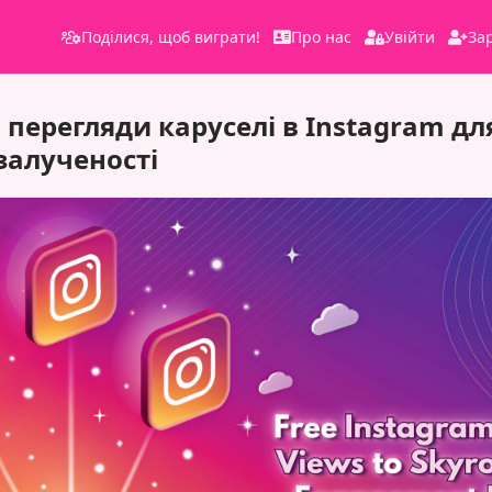
Поділися, щоб виграти!
Про нас
Увійти
За
 перегляди каруселі в Instagram дл
залученості