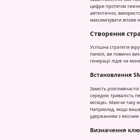
цифри протягом тижня.
автентично, використо
максимізувати вплив н
Створення стра
Успішна стратегія вір
панелі, ви повинні виз
генерації лідів чи мо
Встановлення SM
Замість розпливчастої
середню тривалість пе
місяця». Маючи таку яс
Наприклад, якщо ваша
удержанням з якісним
Визначення ключ