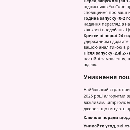
Перед запуском (за 1-2
підписників YouTube п
сповіщення про ваші н
Година запуску (0-2 
надання переглядів на
кількості вподобань. 
Критичні перші 24 го
удержанням і додайте 
вашою аналітикою в ре
Після запуску (дні 2-7)
постійні замовлення, 
відео».
Уникнення пош
Найбільший страх при 
2025 році алгоритми в
важливим. Iamprovider
джерел, що імітують п
Ключові поради щодо
Уникайте угод, які «