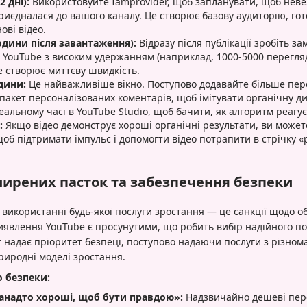
 дні):
Використовуйте Iamprovider, щоб запланувати, щоб невел
риєдналася до вашого каналу. Це створює базову аудиторію, го
ові відео.
години після завантаження):
Відразу після публікації зробіть з
 YouTube з високим удержанням (наприклад, 1000-5000 перегляді
Це створює миттєву швидкість.
дини:
Це найважливіше вікно. Поступово додавайте більше пере
пакет персоналізованих коментарів, щоб імітувати органічну дис
альному часі в YouTube Studio, щоб бачити, як алгоритм реагує
:
Якщо відео демонструє хороші органічні результати, ви может
щоб підтримати імпульс і допомогти відео потрапити в стрічку 
ирених пасток та забезпечення безпеки
використанні будь-якої послуги зростання — це санкції щодо об
иявлення YouTube є просунутими, що робить вибір надійного п
 надає пріоритет безпеці, поступово надаючи послуги з різном
риродні моделі зростання.
 безпеки:
занадто хороші, щоб бути правдою»:
Надзвичайно дешеві пере