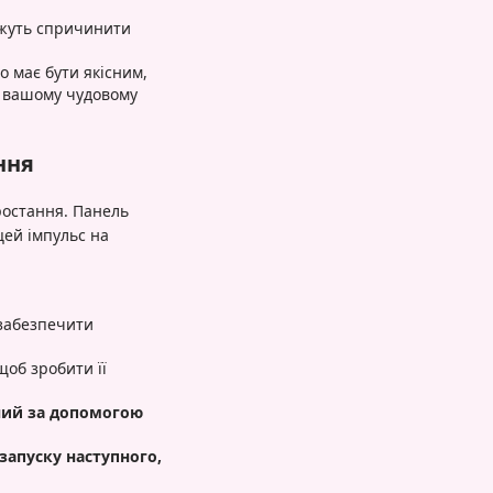
ожуть спричинити
 має бути якісним,
є вашому чудовому
ння
зростання. Панель
цей імпульс на
забезпечити
об зробити її
аний за допомогою
запуску наступного,