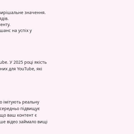
вирішальне значення.
дів.
енту.
шанс на успіх у
be. У 2025 році якість
них для YouTube, які
о імітують реальну
осередньо підвищує
 що ваш контент є
аше відео займало вищі