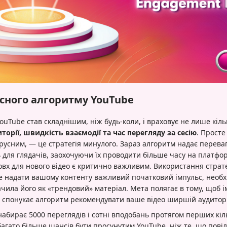
асного алгоритму YouTube
ouTube став складнішим, ніж будь-коли, і враховує не лише кільк
орії, швидкість взаємодії та час перегляду за сесію
. Просте
ірусним, — це стратегія минулого. Зараз алгоритм надає переваг
 для глядачів, заохочуючи їх проводити більше часу на платфор
х для нового відео є критично важливим. Використання страт
же надати вашому контенту важливий початковий імпульс, необх
чила його як «трендовий» матеріал. Мета полягає в тому, щоб і
 спонукає алгоритм рекомендувати ваше відео ширшій аудиторі
набирає 5000 переглядів і сотні вподобань протягом перших кіл
агато більше шансів бути просунутим YouTube, ніж те, що повіл