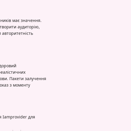
сників має значення.
створити аудиторію,
 авторитетність
Здоровий
реалістичних
мови. Пакети залучення
оказ з моменту
я Iamprovider для