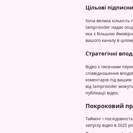
Цільові підписн
Хоча велика кількість
Iamprovider надає опц
яка з більшою ймовір
вашого каналу в цілому
Стратегічні впо
Відео з тисячами пере
співвідношення вподоб
коментарів під вашим 
від Iamprovider можут
публікації відео.
Покроковий про
Таймінг і послідовніс
запуску відео в 2025 ро