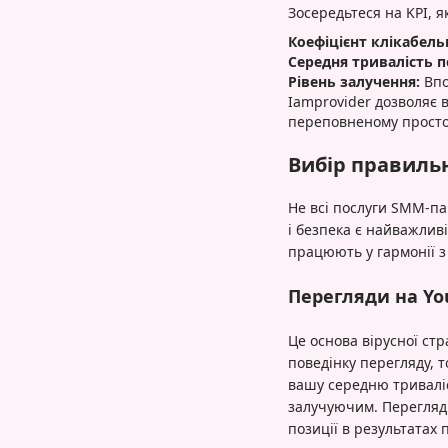
Зосередьтеся на KPI, 
Коефіцієнт клікабельн
Середня тривалість п
Рівень залучення:
Впо
Iamprovider дозволяє 
переповненому просто
Вибір правиль
Не всі послуги SMM-пан
і безпека є найважлив
працюють у гармонії 
Перегляди на Y
Це основа вірусної ст
поведінку перегляду, 
вашу середню триваліс
залучуючим. Перегляди
позиції в результатах 