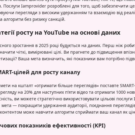
 Послуги Iamprovider розроблені для того, щоб забезпечити ц
вуючи перегляди з високим удержанням та взаємодію від реалі
а алгоритм без ризику санкцій.
тегії росту на YouTube на основі даних
усного зростання в 2025 році будується на даних. Перш ніж ро
начити чіткі, вимірювані цілі. Ви прагнете до підвищення впізн
нетизації? Ваша мета визначить, які показники вам потрібно під
ART-цілей для росту каналу
 мети на кшталт «отримати більше переглядів» поставте SMART-
регляду на 20% для наступних п’яти відео та отримати 1000 нов
ність, ви можете стратегічно використовувати цільові послуги 
 мета — покращити удержання аудиторії, поєднання переглядів
 контентом може навчити алгоритм сприймати ваш канал як цін
ових показників ефективності (KPI)