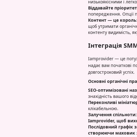
низькоякісними і легк
Віддавайте пріоритет
попередження. Опції п
Контент — це король
щоб утримати органічн
контенту видимість, як
Інтеграція SMM
Iamprovider — це потуж
надає вам початкові п
довгостроковий успіх.
Основні органічні п
SEO-оптимізовані наз
знахідність вашого від
Переконливі мініатю
клікабельною.
Залучення спільноти:
Iamprovider, щоб вих
Послідовний графік 
створюючи маховик 