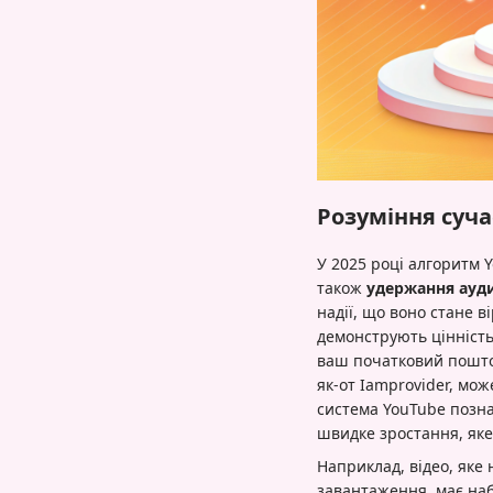
Розуміння суч
У 2025 році алгоритм Y
також
удержання аудит
надії, що воно стане в
демонструють цінність
ваш початковий поштов
як-от Iamprovider, мо
система YouTube позна
швидке зростання, яке
Наприклад, відео, яке 
завантаження, має наб