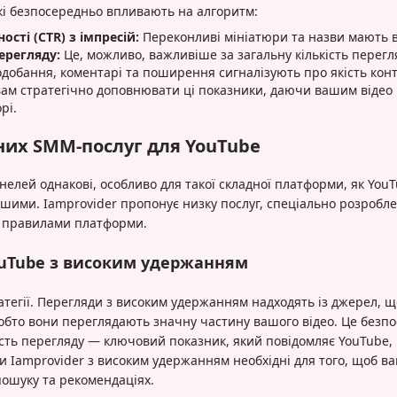
які безпосередньо впливають на алгоритм:
ості (CTR) з імпресій:
Переконливі мініатюри та назви мають 
ерегляду:
Це, можливо, важливіше за загальну кількість перегля
добання, коментарі та поширення сигналізують про якість конт
вам стратегічно доповнювати ці показники, даючи вашим відео 
рі.
них SMM-послуг для YouTube
елей однакові, особливо для такої складної платформи, як YouTu
ішими. Iamprovider пропонує низку послуг, спеціально розробле
з правилами платформи.
ouTube з високим удержанням
ратегії. Перегляди з високим удержанням надходять із джерел, щ
тобто вони переглядають значну частину вашого відео. Це безп
ть перегляду — ключовий показник, який повідомляє YouTube,
 Iamprovider з високим удержанням необхідні для того, щоб в
пошуку та рекомендаціях.