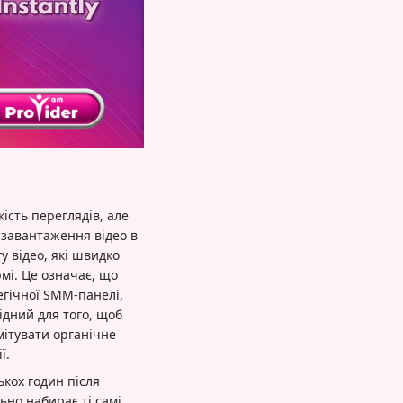
ість переглядів, але
 завантаження відео в
у відео, які швидко
мі. Це означає, що
егічної SMM-панелі,
ідний для того, щоб
мітувати органічне
ї.
ькох годин після
ьно набирає ті самі