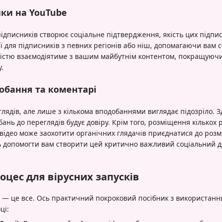
ики на YouTube
 підписників створює соціальне підтвердження, якість цих підпи
ії для підписників з певних регіонів або ніш, допомагаючи вам 
ністю взаємодіятиме з вашим майбутнім контентом, покращуючи
.
добання та коментарі
глядів, але лише з кількома вподобаннями виглядає підозріло. 
ань до переглядів будує довіру. Крім того, розміщення кількох 
відео може заохотити органічних глядачів приєднатися до роз
ь допомогти вам створити цей критично важливий соціальний д
цес для вірусних запусків
ть — це все. Ось практичний покроковий посібник з використанн
ці: