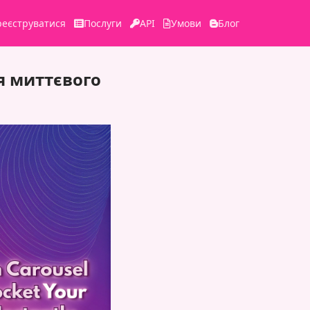
реєструватися
Послуги
API
Умови
Блог
я миттєвого