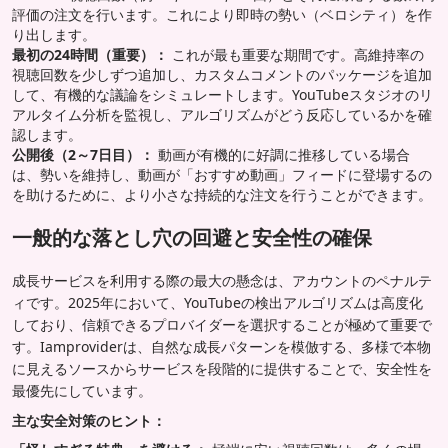
評価の注文を行います。これにより即時の勢い（ベロシティ）を作
り出します。
最初の24時間（重要）：
これが最も重要な期間です。高維持率の
視聴回数を少しずつ追加し、カスタムコメントのパッケージを追加
して、有機的な議論をシミュレートします。YouTubeスタジオのリ
アルタイム分析を監視し、アルゴリズムがどう反応しているかを確
認します。
公開後（2～7日目）：
動画が有機的に好調に推移している場合
は、勢いを維持し、動画が「おすすめ動画」フィードに登場するの
を助けるために、より小さな持続的な注文を行うことができます。
一般的な落とし穴の回避と安全性の確保
成長サービスを利用する際の最大の懸念は、アカウントのペナルテ
ィです。2025年において、YouTubeの検出アルゴリズムは高度化
しており、信頼できるプロバイダーを選択することが極めて重要で
す。Iamproviderは、自然な成長パターンを模倣する、多様で本物
に見えるソースからサービスを段階的に提供することで、安全性を
最優先にしています。
主な安全対策のヒント：