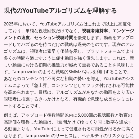
現代のYouTubeアルゴリズムを理解する
2025年において、YouTubeアルゴリズムはこれまで以上に高度化
しており、単純な視聴回数だけでなく、
視聴者維持率、エンゲージ
メントの速度、セッション視聴時間
を優先します。動画をアップロ
ードしてバズるのを待つだけの戦略は過去のものです。現在のアル
ゴリズムは、視聴者に素早く価値を示し、プラットフォームでより
多くの時間を過ごすように促す動画を強く優先します。これは、新
しい動画における初期の推進力が極めて重要であることを意味しま
す。Iamproviderのような戦略的SMMパネルを利用することで、
あなたのコンテンツに不可欠な初期の勢いを与え、YouTubeのシス
テムによって「急上昇」コンテンツとしてフラグ付けされる可能性
を高められます。目標は、アルゴリズムがあなたの動画をより広い
視聴者に推薦するきっかけとなる、有機的で急速な成長をシミュレ
ートすることです。
例えば、アップロード後数時間以内に5,000回の視聴回数と数百の
高評価を獲得した動画は、1週間かけてゆっくり同じ数字を達成す
る動画よりも、YouTubeによって促進される可能性がはるかに高く
なります。Iamproviderのサービスは、ペナルティのリスクなしに