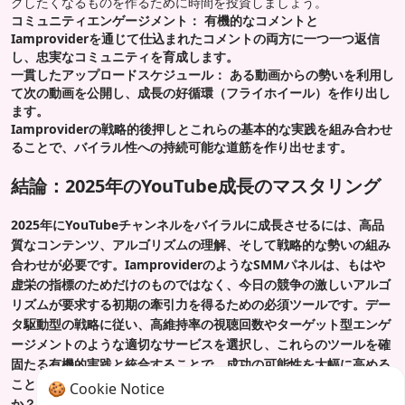
クしたくなるものを作るために時間を投資しましょう。
コミュニティエンゲージメント： 有機的なコメントと
Iamproviderを通じて仕込まれたコメントの両方に一つ一つ返信
し、忠実なコミュニティを育成します。
一貫したアップロードスケジュール：
ある動画からの勢いを利用し
て次の動画を公開し、成長の好循環（フライホイール）を作り出し
ます。
Iamproviderの戦略的後押しとこれらの基本的な実践を組み合わせ
ることで、バイラル性への持続可能な道筋を作り出せます。
結論：2025年のYouTube成長のマスタリング
2025年にYouTubeチャンネルをバイラルに成長させるには、高品
質なコンテンツ、アルゴリズムの理解、そして戦略的な勢いの組み
合わせが必要です。IamproviderのようなSMMパネルは、もはや
虚栄の指標のためだけのものではなく、今日の競争の激しいアルゴ
リズムが要求する初期の牽引力を得るための必須ツールです。デー
タ駆動型の戦略に従い、高維持率の視聴回数やターゲット型エンゲ
ージメントのような適切なサービスを選択し、これらのツールを確
固たる有機的実践と統合することで、成功の可能性を大幅に高める
ことができます。YouTubeの成長を加速させる準備はできています
🍪 Cookie Notice
か？
今すぐIamproviderを訪問し
、安全で効果的なYouTube成長