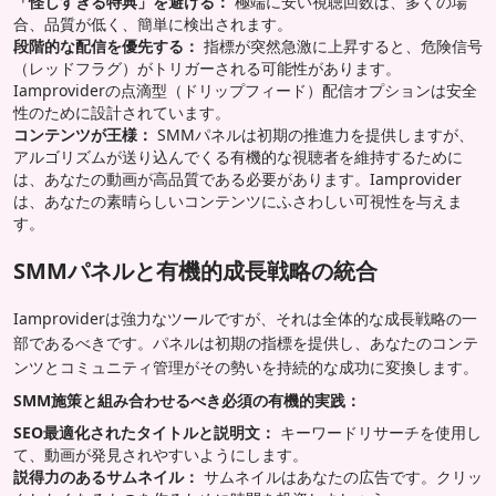
「怪しすぎる特典」を避ける：
極端に安い視聴回数は、多くの場
合、品質が低く、簡単に検出されます。
段階的な配信を優先する：
指標が突然急激に上昇すると、危険信号
（レッドフラグ）がトリガーされる可能性があります。
Iamproviderの点滴型（ドリップフィード）配信オプションは安全
性のために設計されています。
コンテンツが王様：
SMMパネルは初期の推進力を提供しますが、
アルゴリズムが送り込んでくる有機的な視聴者を維持するために
は、あなたの動画が高品質である必要があります。Iamprovider
は、あなたの素晴らしいコンテンツにふさわしい可視性を与えま
す。
SMMパネルと有機的成長戦略の統合
Iamproviderは強力なツールですが、それは全体的な成長戦略の一
部であるべきです。パネルは初期の指標を提供し、あなたのコンテ
ンツとコミュニティ管理がその勢いを持続的な成功に変換します。
SMM施策と組み合わせるべき必須の有機的実践：
SEO最適化されたタイトルと説明文：
キーワードリサーチを使用し
て、動画が発見されやすいようにします。
説得力のあるサムネイル：
サムネイルはあなたの広告です。クリッ