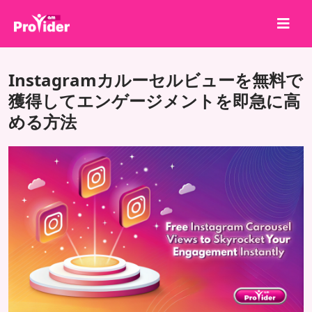
共有して勝とう！
Instagramカルーセルビューを無料で
会社概要
獲得してエンゲージメントを即急に高
める方法
ログイン
サインアップ
サービス
API
利用規約
ブログ