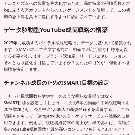
アルゴリズムへの影響を最大化するため、高維持率の視聴回数と本
物に見えるアカウントからのエンゲージメントを使用して、この初
期の急上昇を真正に提供するように設計されています。
データ駆動型YouTube成長戦略の構築
2025年に成功するバイラル成長戦略は、データに基づいて構築され
ます。SMMパネルで注文する前に、明確で測定可能な目標を定義
する必要があります。ブランド認知度、リードジェネレーション、
それとも収益化を目指していますか？あなたの目的が、強化すべき
指標を決定します。
チャンネル成長のためのSMART目標の設定
「もっと視聴回数を増やす」のような曖昧な目標ではなく、
SMART目標を設定しましょう：「次の5本の動画の平均視聴時間を
20％増加させ、今月中に1,000人の新規登録者を獲得する」。この
明確さをもって、Iamproviderのターゲットサービスを戦略的に使
用できます。例えば、視聴者維持率の向上が目標であれば、高維持
率のYouTube視聴回数と質の高いコンテンツを組み合わせること