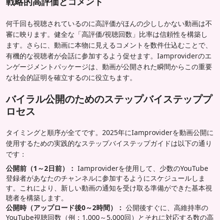
戦略的高評価とコメント
何千回も視聴されているのに高評価がほんの少ししかない動画は不
審に映ります。健全な「高評価/視聴回数」比率は信頼性を構築し
ます。さらに、動画に本物に見えるコメントを数件仕込むことで、
有機的な視聴者が会話に参加するよう促せます。Iamproviderのエ
ンゲージメントパッケージは、動画が公開された瞬間からこの重要
な社会的証明を確立するのに役立ちます。
バイラル公開のためのステップバイステッププ
ロセス
タイミングと順序が全てです。2025年にIamproviderを動画公開に
使用するための実践的なステップバイステップガイドは以下の通り
です：
公開前（1～2日前）：
Iamproviderを使用して、少数のYouTube
登録者があなたのチャンネルに参加するようにスケジュールしま
す。これにより、新しい動画の通知を受け取る準備ができた基本視
聴者を構築します。
公開時（アップロード後0～2時間）：
公開後すぐに、高維持率の
YouTube視聴回数（例：1,000～5,000回）とそれに対応する数の高