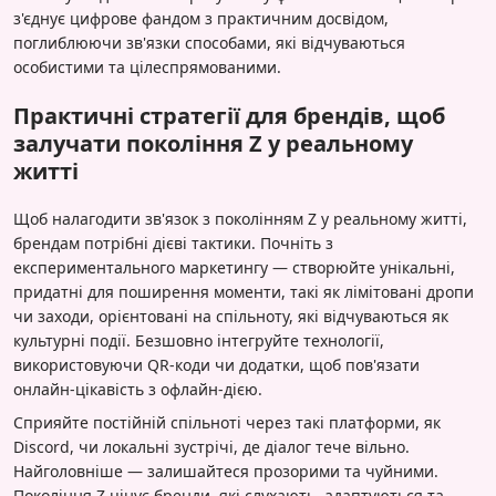
з'єднує цифрове фандом з практичним досвідом,
поглиблюючи зв'язки способами, які відчуваються
особистими та цілеспрямованими.
Практичні стратегії для брендів, щоб
залучати покоління Z у реальному
житті
Щоб налагодити зв'язок з поколінням Z у реальному житті,
брендам потрібні дієві тактики. Почніть з
експериментального маркетингу — створюйте унікальні,
придатні для поширення моменти, такі як лімітовані дропи
чи заходи, орієнтовані на спільноту, які відчуваються як
культурні події. Безшовно інтегруйте технології,
використовуючи QR-коди чи додатки, щоб пов'язати
онлайн-цікавість з офлайн-дією.
Сприяйте постійній спільноті через такі платформи, як
Discord, чи локальні зустрічі, де діалог тече вільно.
Найголовніше — залишайтеся прозорими та чуйними.
Покоління Z цінує бренди, які слухають, адаптуються та