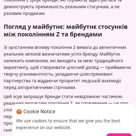
демонструють прихильність реальним стосункам, а не
разовим продажам.
Погляд у майбутнє: майбутнє стосунків
між поколінням Z та брендами
Зі зростанням впливу покоління Z вимога до автентичних
реальних зв'язків визначатиме успіх бренду. Майбутнє
належить компаніям, які виходять за межі традиційного
маркетингу, щоб створювати цілісний досвід — приймаючи
творчу різноманітність, укладаючи цілеспрямовані
партнерства та віддаючи пріоритет людській взаємодії
перед алгоритмічними стрічками.
Цей зсув запрошує бренди стати невід'ємною частиною
реальних екосистем покоління Z, де споживання — це про
спільні цінності та колективні моменти. Сприяючи цьому
🍪 Cookie Notice
переходу, бізнеси можуть будувати міцні зв'язки, які
We use cookies to ensure that we give you the best
процвітають поза цифровим шумом, перетворюючи
experience on our website.
сьогоднішні тренди на завтрашні традиції.