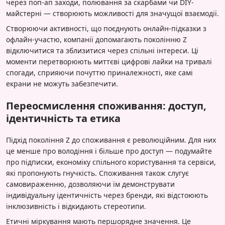
через поп-ап заходи, полювання за скарбами чи DIY-
майстерні — створюють можливості для значущої взаємодії.
Створюючи активності, що поєднують онлайн-підказки з
офлайн-участю, компанії допомагають поколінню Z
відключитися та зблизитися через спільні інтереси. Ці
моменти перетворюють миттєві цифрові лайки на тривалі
спогади, сприяючи почуттю приналежності, яке самі
екрани не можуть забезпечити.
Переосмислення споживання: доступ,
ідентичність та етика
Підхід покоління Z до споживання є революційним. Для них
це менше про володіння і більше про доступ — подумайте
про підписки, економіку спільного користування та сервіси,
які пропонують гнучкість. Споживання також слугує
самовираженню, дозволяючи їм демонструвати
індивідуальну ідентичність через бренди, які відстоюють
інклюзивність і відкидають стереотипи.
Етичні міркування мають першорядне значення. Це