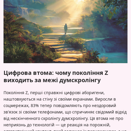
Цифрова втома: чому покоління Z
виходить за межі думскролінгу
Покоління Z, перші справжні цифрові аборигени,
наштовхуються на стіну зі своїми екранами. Виросли в
соцмережах, 83% тепер повідомляють про нездоровий
зв'язок зі своїми телефонами, що спричиняє свідомий відхід
від нескінченного скролінгу думскролінгу. Ця втома не про
неприязнь до технологій — це реакція на порожній,