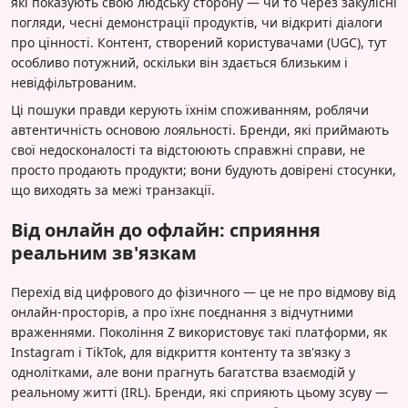
які показують свою людську сторону — чи то через закулісні
погляди, чесні демонстрації продуктів, чи відкриті діалоги
про цінності. Контент, створений користувачами (UGC), тут
особливо потужний, оскільки він здається близьким і
невідфільтрованим.
Ці пошуки правди керують їхнім споживанням, роблячи
автентичність основою лояльності. Бренди, які приймають
свої недосконалості та відстоюють справжні справи, не
просто продають продукти; вони будують довірені стосунки,
що виходять за межі транзакції.
Від онлайн до офлайн: сприяння
реальним зв'язкам
Перехід від цифрового до фізичного — це не про відмову від
онлайн-просторів, а про їхнє поєднання з відчутними
враженнями. Покоління Z використовує такі платформи, як
Instagram і TikTok, для відкриття контенту та зв'язку з
однолітками, але вони прагнуть багатства взаємодій у
реальному житті (IRL). Бренди, які сприяють цьому зсуву —