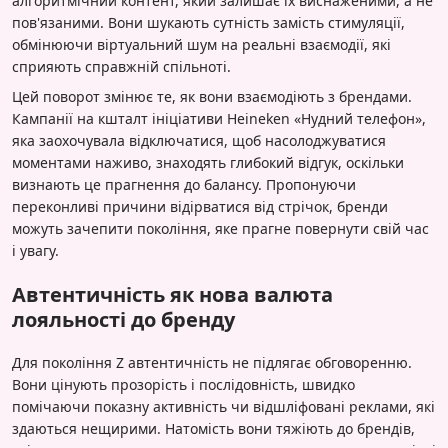
алгоритмічний контент, який залишає їх виснаженими, а не
пов'язаними. Вони шукають сутність замість стимуляції,
обмінюючи віртуальний шум на реальні взаємодії, які
сприяють справжній спільноті.
Цей поворот змінює те, як вони взаємодіють з брендами.
Кампанії на кшталт ініціативи Heineken «Нудний телефон»,
яка заохочувала відключатися, щоб насолоджуватися
моментами наживо, знаходять глибокий відгук, оскільки
визнають це прагнення до балансу. Пропонуючи
переконливі причини відірватися від стрічок, бренди
можуть зачепити покоління, яке прагне повернути свій час
і увагу.
Автентичність як нова валюта
лояльності до бренду
Для покоління Z автентичність не підлягає обговоренню.
Вони цінують прозорість і послідовність, швидко
помічаючи показну активність чи відшліфовані реклами, які
здаються нещирими. Натомість вони тяжіють до брендів,