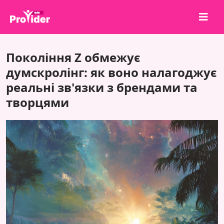
Поділися, щоб виграти!
Покоління Z обмежує
Про нас
думскролінг: як воно налагоджує
реальні зв'язки з брендами та
Увійти
творцями
Зареєструватися
Послуги
API
Умови
Блог