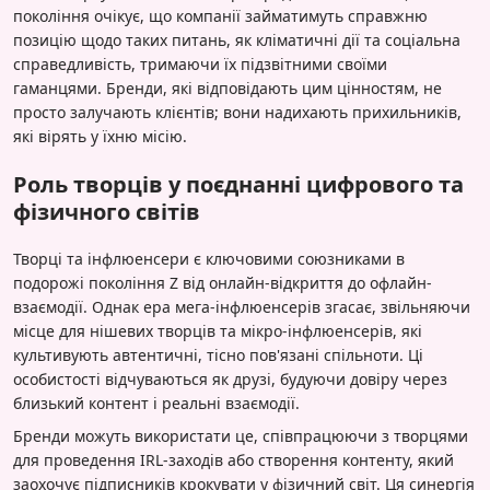
покоління очікує, що компанії займатимуть справжню
позицію щодо таких питань, як кліматичні дії та соціальна
справедливість, тримаючи їх підзвітними своїми
гаманцями. Бренди, які відповідають цим цінностям, не
просто залучають клієнтів; вони надихають прихильників,
які вірять у їхню місію.
Роль творців у поєднанні цифрового та
фізичного світів
Творці та інфлюенсери є ключовими союзниками в
подорожі покоління Z від онлайн-відкриття до офлайн-
взаємодії. Однак ера мега-інфлюенсерів згасає, звільняючи
місце для нішевих творців та мікро-інфлюенсерів, які
культивують автентичні, тісно пов'язані спільноти. Ці
особистості відчуваються як друзі, будуючи довіру через
близький контент і реальні взаємодії.
Бренди можуть використати це, співпрацюючи з творцями
для проведення IRL-заходів або створення контенту, який
заохочує підписників крокувати у фізичний світ. Ця синергія