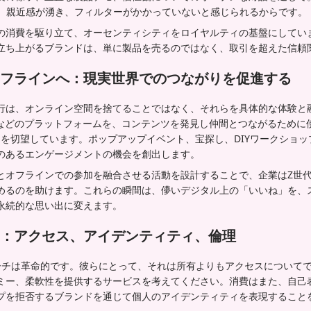
で、親近感が湧き、フィルターがかかっていないと感じられるからです。
の消費を駆り立て、オーセンティシティをロイヤルティの基盤にしてい
立ち上がるブランドは、単に製品を売るのではなく、取引を超えた信頼
フラインへ：現実世界でのつながりを促進する
行は、オンライン空間を捨てることではなく、それらを具体的な体験と
TikTokなどのプラットフォームを、コンテンツを発見し仲間とつながるため
さを切望しています。ポップアップイベント、宝探し、DIYワークショ
のあるエンゲージメントの機会を創出します。
とオフラインでの参加を融合させる活動を設計することで、企業はZ世
めるのを助けます。これらの瞬間は、儚いデジタル上の「いいね」を、
永続的な思い出に変えます。
：アクセス、アイデンティティ、倫理
ーチは革命的です。彼らにとって、それは所有よりもアクセスについて
ミー、柔軟性を提供するサービスを考えてください。消費はまた、自己
プを拒否するブランドを通じて個人のアイデンティティを表現すること