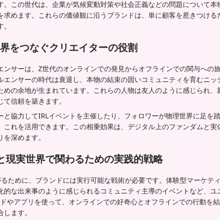
す。この世代は、企業が気候変動対策や社会正義などの問題について本
を求めます。これらの価値観に沿うブランドは、単に顧客を惹きつける
す。
界をつなぐクリエイターの役割
エンサーは、Z世代のオンラインでの発見からオフラインでの関与への
ルエンサーの時代は衰退し、本物の結束の固いコミュニティを育むニッ
ための余地が生まれています。これらの人物は友人のように感じられ、
じて信頼を築きます。
ーと協力してIRLイベントを主催したり、フォロワーが物理世界に足を
、これを活用できます。この相乗効果は、デジタル上のファンダムと実
りを深めます。
と現実世界で関わるための実践的戦略
がるために、ブランドには実行可能な戦術が必要です。体験型マーケテ
化的な出来事のように感じられるコミュニティ主導のイベントなど、ユ
ードやアプリを使って、オンラインでの好奇心とオフラインでの行動を
合します。