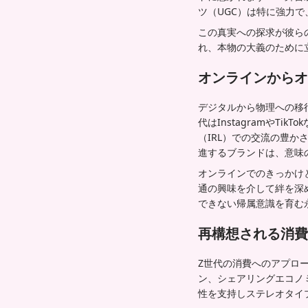
ツ（UGC）は特に強力
この真実への探求が彼ら
れ、本物の大義のために
オンラインからオ
デジタルから物理への移
代はInstagramや
（IRL）での交流の豊か
進するブランドは、意味
オンラインでのきっかけ
通の興味を介して絆を深
できない帰属意識を育む
再構想される消費
Z世代の消費へのアプロ
ン、シェアリングエコノ
性を支持しステレオタイ