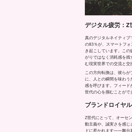
デジタル疲労：Z
真のデジタルネイティブ
の83％が、スマートフ
き起こしています。この
がりではなく消耗感を残
む現実世界での交流と交
この方向転換は、彼らがブ
に、人との瞬間を味わう
感を呼びます。フィード
世代の心を掴むことがで
ブランドロイヤル
Z世代にとって、オーセ
動主義や、誠実さを感じ
ドに惹かれます——舞台