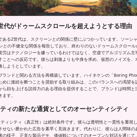
世代がドゥームスクロールを超えようとする理由
であるZ世代は、スクリーンとの関係に壁にぶつかっています。ソーシ
ォンとの不健全な関係を報告しており、終わりのないドゥームスクロール
疲労はテクノロジーを嫌っているわけではなく、空虚でアルゴリズム主
すことへの反応です。彼らは刺激よりも中身を求め、仮想のノイズを、
換しようとしています。
ランドと関わる方法を再構築しています。ハイネケンの「Boring Ph
ために接続を断つことを奨励する取り組みは、このバランスへの渇望を
から顔を上げる説得力のある理由を提供することで、ブランドは時間と
きます。
ティの新たな通貨としてのオーセンティシティ
ンティシティ（真正性）は絶対条件です。彼らは透明性と一貫性を重視
させない磨かれた広告を素早く見抜きます。代わりに、彼らは人間味の
裏の様子、正直な製品デモ、価値観についてのオープンな対話を通じて