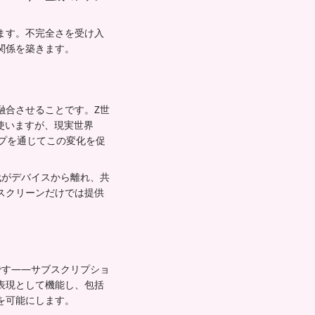
ます。不完全さを受け入
関係を築きます。
融合させることです。Z世
に使いますが、現実世界
ップを通じてこの変化を促
代がデバイスから離れ、共
スクリーンだけでは提供
です——サブスクリプショ
表現として機能し、包括
を可能にします。