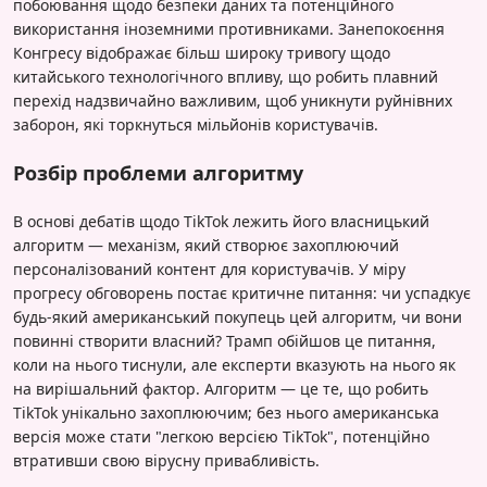
побоювання щодо безпеки даних та потенційного
використання іноземними противниками. Занепокоєння
Конгресу відображає більш широку тривогу щодо
китайського технологічного впливу, що робить плавний
перехід надзвичайно важливим, щоб уникнути руйнівних
заборон, які торкнуться мільйонів користувачів.
Розбір проблеми алгоритму
В основі дебатів щодо TikTok лежить його власницький
алгоритм — механізм, який створює захоплюючий
персоналізований контент для користувачів. У міру
прогресу обговорень постає критичне питання: чи успадкує
будь-який американський покупець цей алгоритм, чи вони
повинні створити власний? Трамп обійшов це питання,
коли на нього тиснули, але експерти вказують на нього як
на вирішальний фактор. Алгоритм — це те, що робить
TikTok унікально захоплюючим; без нього американська
версія може стати "легкою версією TikTok", потенційно
втративши свою вірусну привабливість.