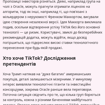
Пропозиції інвесторів різняться. Деякі, наприклад група на
чолі з Oracle, можуть прагнути отримати ліцензію на
алгоритм, тоді як інші, наприклад ті, що пов'язані з
мільярдером з нерухомості Френком Маккортом, висували
ідею створення незалежної версії. Ідея Маккорта викликала
подив, оскільки відтворення успіху TikTok без його основної
технології — це ризик. Користувачі, звиклі до безперебійних
рекомендацій додатка, можуть відійти, якщо досвід
погіршиться, що підкреслює високі ставки технологічного
перенесення при будь-якій продажі.
Хто хоче TikTok? Дослідження
претендентів
Хоча Трамп натякав на "дуже багатих" американських
покупців, деталі залишаються мізерними. У минулому
інтерес виявляли технологічні гіганти та інвестиційні
консорціуми, зокрема Oracle раніше вела переговори.
Поточна ситуація свідчить про те, що кілька груп борються
за контроль, кожна з різними баченнями майбутнього
додатка. Продаж може змінити операції TikTok, потенційно