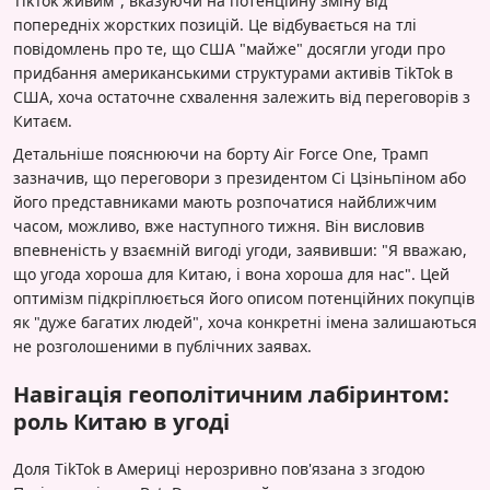
TikTok живим", вказуючи на потенційну зміну від
попередніх жорстких позицій. Це відбувається на тлі
повідомлень про те, що США "майже" досягли угоди про
придбання американськими структурами активів TikTok в
США, хоча остаточне схвалення залежить від переговорів з
Китаєм.
Детальніше пояснюючи на борту Air Force One, Трамп
зазначив, що переговори з президентом Сі Цзіньпіном або
його представниками мають розпочатися найближчим
часом, можливо, вже наступного тижня. Він висловив
впевненість у взаємній вигоді угоди, заявивши: "Я вважаю,
що угода хороша для Китаю, і вона хороша для нас". Цей
оптимізм підкріплюється його описом потенційних покупців
як "дуже багатих людей", хоча конкретні імена залишаються
не розголошеними в публічних заявах.
Навігація геополітичним лабіринтом:
роль Китаю в угоді
Доля TikTok в Америці нерозривно пов'язана з згодою