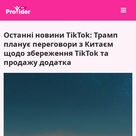
Поділися, щоб виграти!
Останні новини TikTok: Трамп
Про нас
планує переговори з Китаєм
щодо збереження TikTok та
Увійти
продажу додатка
Зареєструватися
Послуги
API
Умови
Блог