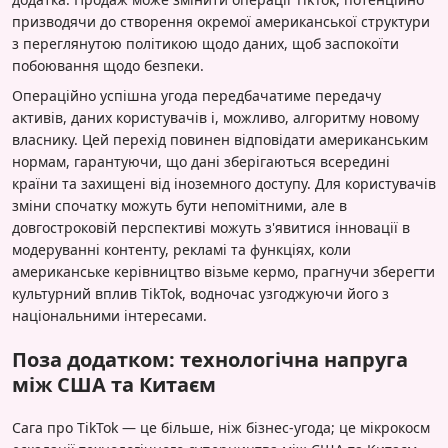
призводячи до створення окремої американської структури
з переглянутою політикою щодо даних, щоб заспокоїти
побоювання щодо безпеки.
Операційно успішна угода передбачатиме передачу
активів, даних користувачів і, можливо, алгоритму новому
власнику. Цей перехід повинен відповідати американським
нормам, гарантуючи, що дані зберігаються всередині
країни та захищені від іноземного доступу. Для користувачів
зміни спочатку можуть бути непомітними, але в
довгостроковій перспективі можуть з'явитися інновації в
модеруванні контенту, рекламі та функціях, коли
американське керівництво візьме кермо, прагнучи зберегти
культурний вплив TikTok, водночас узгоджуючи його з
національними інтересами.
Поза додатком: технологічна напруга
між США та Китаєм
Сага про TikTok — це більше, ніж бізнес-угода; це мікрокосм