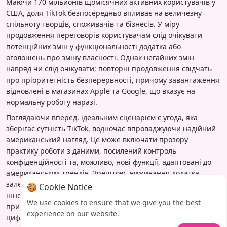
Маючи 170 мільйонів щомісячних активних користувачів у
США, доля TikTok безпосередньо впливає на величезну
спільноту творців, споживачів та бізнесів. У міру
продовження переговорів користувачам слід очікувати
потенційних змін у функціональності додатка або
оголошень про зміну власності. Однак негайних змін
навряд чи слід очікувати; повторні продовження свідчать
про пріоритетність безперервності, причому завантаження
відновлені в магазинах Apple та Google, що вказує на
нормальну роботу наразі.
Поглядаючи вперед, ідеальним сценарієм є угода, яка
зберігає сутність TikTok, водночас впроваджуючи надійний
американський нагляд. Це може включати прозору
практику роботи з даними, посилений контроль
конфіденційності та, можливо, нові функції, адаптовані до
американських трендів. Зрештою, виживання додатка
залежить від делікатного балансу: збереження
🍪 Cookie Notice
інноваційного духу, який зробив його популярним,
We use cookies to ensure that we give you the best
пристосовуючись до нової геополітичної реальності, де
experience on our website.
цифровий суверенітет є найважливішим.