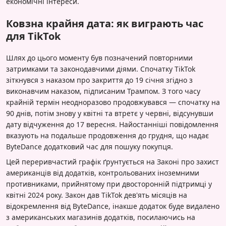
економічні інтереси.
Ковзна крайня дата: як виграють час
для TikTok
Шлях до цього моменту був позначений повторними
затримками та законодавчими діями. Спочатку TikTok
зіткнувся з наказом про закриття до 19 січня згідно з
виконавчим наказом, підписаним Трампом. З того часу
крайній термін неодноразово продовжувався — спочатку на
90 днів, потім знову у квітні та втретє у червні, відсунувши
дату відчуження до 17 вересня. Найостанніші повідомлення
вказують на подальше продовження до грудня, що надає
ByteDance додатковий час для пошуку покупця.
Цей переривчастий графік ґрунтується на Законі про захист
американців від додатків, контрольованих іноземними
противниками, прийнятому при двосторонній підтримці у
квітні 2024 року. Закон дав TikTok дев'ять місяців на
відокремлення від ByteDance, інакше додаток буде видалено
з американських магазинів додатків, посилаючись на