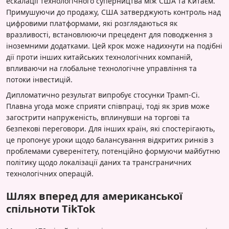
ескалації технологічного суперництва між США та Китаєм.
Примушуючи до продажу, США затверджують контроль над
цифровими платформами, які розглядаються як
вразливості, встановлюючи прецедент для поводження з
іноземними додатками. Цей крок може надихнути на подібні
дії проти інших китайських технологічних компаній,
впливаючи на глобальне технологічне управління та
потоки інвестицій.
Дипломатично результат випробує стосунки Трамп-Сі.
Плавна угода може сприяти співпраці, тоді як зрив може
загострити напруженість, вплинувши на торгові та
безпекові переговори. Для інших країн, які спостерігають,
це пропонує уроки щодо балансування відкритих ринків з
проблемами суверенітету, потенційно формуючи майбутню
політику щодо локалізації даних та трансграничних
технологічних операцій.
Шлях вперед для американської
спільноти TikTok