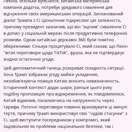
Пекіна, оскільки ByteDance, китайська материнська
компанія додатка, потребує урядового схвалення для
відчуження своїх американських операцій. Запланований
діалог Трампа з Сі Цзіньпіном підкреслює цю залежність,
причому президент зазначив, що він "оцінив" схвалення Сі
в дописі у соціальній мережі після продуктивної телефонної
розмови. Однак китайські державні ЗМІ були помітно
обережними: Сіньхуа процитувало Сі, який сказав, що Пекін
"вітає переговори щодо TikTok", фраза, яка не підтверджує
жодної остаточної угоди.
Цей дипломатичний танець розкриває складність ситуації.
Хоча Трамп зображає угоду майже укладеною,
незобов'язуюча позиція Китаю вносить невизначеність.
Історичний контекст додає шари; раніше цього року
подібну пропозицію про відокремлення, як повідомлялося,
Китай відхилив, посилаючись на напруженість через
тарифи. Поточні переговори повинні враховувати ці минулі
тертя, причому Трамп використовує свої "чудові стосунки" з
Сі, щоб виступити посередником у компромісі, який
задовольняє як проблеми національної безпеки, так і