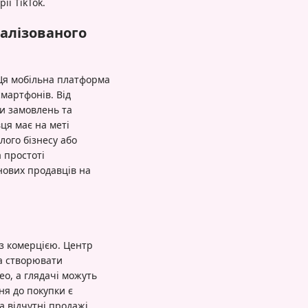
ії TikTok.
алізованого
 Ця мобільна платформа
смартфонів. Від
ки замовлень та
ця має на меті
лого бізнесу або
 простоті
нових продавців на
 з комерцією. Центр
а створювати
ео, а глядачі можуть
ня до покупки є
 відчутні продажі,