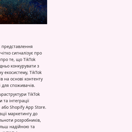
нє представлення
 чітко сигналізує про
про те, що TikTok
дньо конкурувати з
у екосистему, TikTok
в на основі контенту
і для споживачів.
фраструктури TikTok
 та інтеграції
або Shopify App Store.
ації маркетингу до
льноти розробників,
більш надійною та