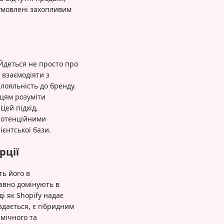
зумовлені захопливим
 Йдеться не просто про
 взаємодіяти з
лояльність до бренду.
вцям розуміти
Цей підхід,
 потенційними
єнтської бази.
рції
ть його в
авно домінують в
і як Shopify надає
здається, є гібридним
амічного та