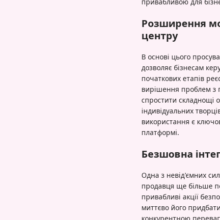
привабливою для бізнес
Розширення мо
центру
В основі цього просув
дозволяє бізнесам керу
початкових етапів реє
вирішення проблем з 
спростити складнощі он
індивідуальних творців
використання є ключов
платформі.
Безшовна інтег
Одна з невід'ємних сил
продавця ще більше по
привабливі акції безпо
миттєво його придбати
конкурентною переваго