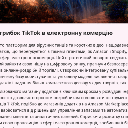
трибок TikTok в електронну комерцію
осто платформа для вірусних танців та коротких відео. Нещодав
тків, що перегукується з такими гігантами, як Amazon і Shopify,
фері електронної комерції. Цей стратегічний поворот свідчить 
й зайняти свою нішу на цифровому ринку, прагнучи безпосере
 онлайн-роздрібній торгівлі. Створюючи інтегровану купівельн
ичезну базу користувачів та унікальну модель виявлення товарі
жів і надання більш комплексного досвіду як для творців, так 
ізованого магазину додатків є ключовим кроком у розбудові ін
ростір дозволяє стороннім розробникам створювати інструменти
ів TikTok, подібно до магазинів додатків на Amazon Marketplace 
 варіюватися від рішень для управління запасами та автоматиз
ання клієнтів та аналітичних панелей. Сприяючи розвитку спі
ти свою пропозицію в сфері електронної комерції, зробивши її 