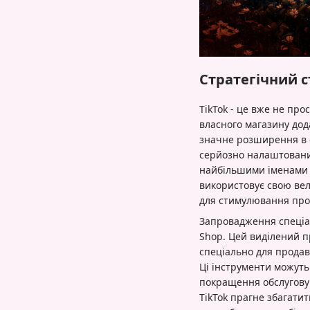
Стратегічний с
TikTok - це вже не пр
власного магазину дода
значне розширення в с
серйозно налаштовани
найбільшими іменами в
використовує свою вел
для стимулювання прода
Запровадження спеціал
Shop. Цей виділений п
спеціально для продавц
Ці інструменти можуть
покращення обслуговув
TikTok прагне збагати