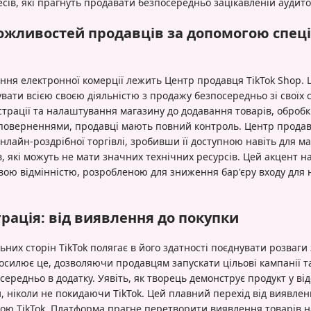
ів, які прагнуть продавати безпосередньо зацікавленій аудитор
жливостей продавців за допомогою спеці
ання електронної комерції лежить Центр продавця TikTok Shop.
вати всією своєю діяльністю з продажу безпосередньо зі своїх 
страції та налаштування магазину до додавання товарів, оброб
поверненнями, продавці мають повний контроль. Центр продав
лайн-роздрібної торгівлі, зробивши її доступною навіть для ма
, які можуть не мати значних технічних ресурсів. Цей акцент на
ою відмінністю, розробленою для зниження бар'єру входу для 
рація: від виявлення до покупки
ьних сторін TikTok полягає в його здатності поєднувати розваги
силює це, дозволяючи продавцям запускати цільові кампанії т
середньо в додатку. Уявіть, як творець демонструє продукт у від
, ніколи не покидаючи TikTok. Цей плавний перехід від виявлен
ю TikTok. Платформа прагне перетворити виявлення товарів на