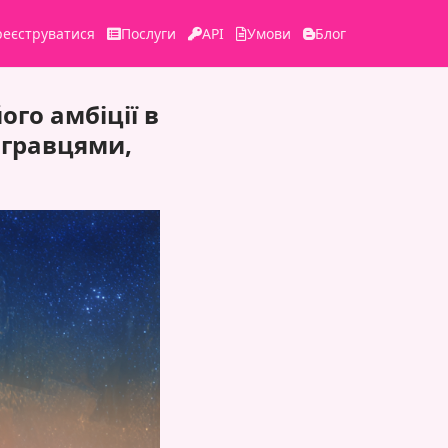
реєструватися
Послуги
API
Умови
Блог
ого амбіції в
 гравцями,