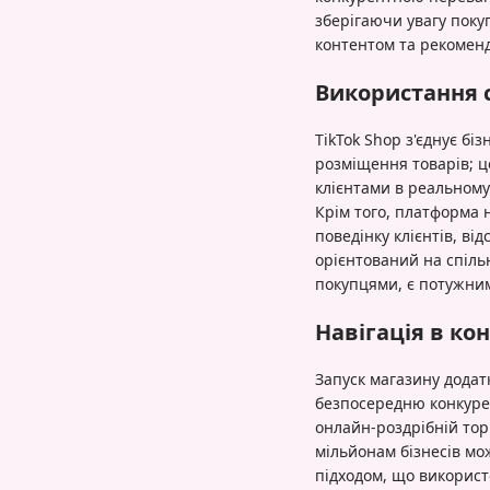
зберігаючи увагу поку
контентом та рекомен
Використання 
TikTok Shop з'єднує б
розміщення товарів; ц
клієнтами в реальному
Крім того, платформа 
поведінку клієнтів, ві
орієнтований на спіль
покупцями, є потужним
Навігація в ко
Запуск магазину додатк
безпосередню конкурен
онлайн-роздрібній торг
мільйонам бізнесів мож
підходом, що використ