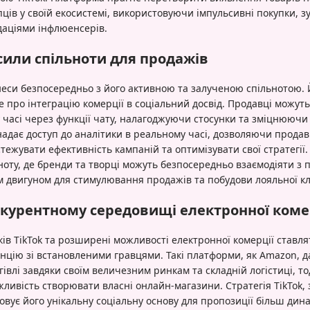
пців у своїй екосистемі, використовуючи імпульсивні покупки, 
даціями інфлюенсерів.
сили спільноти для продажів
ізнеси безпосередньо з його активною та залученою спільнотою.
е про інтеграцію комерції в соціальний досвід. Продавці можуть
 часі через функції чату, налагоджуючи стосунки та зміцнюючи 
надає доступ до аналітики в реальному часі, дозволяючи прода
дстежувати ефективність кампаній та оптимізувати свої стратегії. 
ноту, де бренди та творці можуть безпосередньо взаємодіяти з
 двигуном для стимулювання продажів та побудови лояльної клі
нкурентному середовищі електронної коме
ів TikTok та розширені можливості електронної комерції ставля
цію зі встановленими гравцями. Такі платформи, як Amazon, д
івлі завдяки своїм величезним ринкам та складній логістиці, тод
ливість створювати власні онлайн-магазини. Стратегія TikTok, 
овує його унікальну соціальну основу для пропозиції більш дин