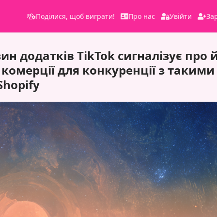
Поділися, щоб виграти!
Про нас
Увійти
За
н додатків TikTok сигналізує про й
 комерції для конкуренції з такими
Shopify