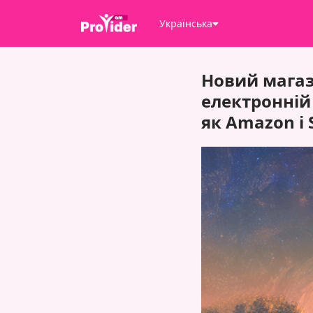
Українська
Новий магази
електронній
як Amazon і 