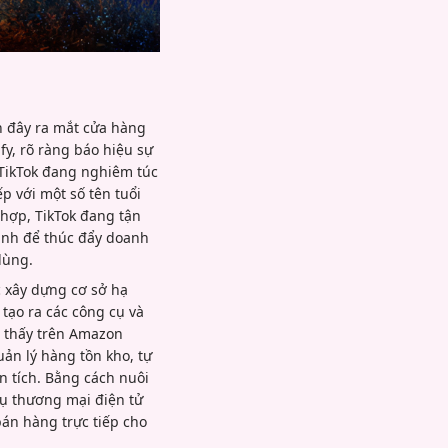
ần đây ra mắt cửa hàng
y, rõ ràng báo hiệu sự
 TikTok đang nghiêm túc
p với một số tên tuổi
 hợp, TikTok đang tận
ình để thúc đẩy doanh
dùng.
c xây dựng cơ sở hạ
tạo ra các công cụ và
m thấy trên Amazon
ản lý hàng tồn kho, tự
n tích. Bằng cách nuôi
ụ thương mại điện tử
án hàng trực tiếp cho