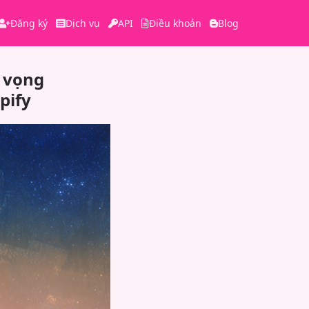
Đăng ký
Dịch vụ
API
Điều khoản
Blog
 vọng
pify