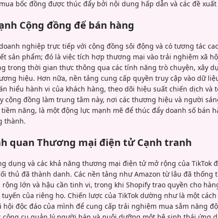
 mua bốc đồng được thúc đẩy bởi nội dung hấp dẫn và các đề xuất
ạnh Cộng đồng để bán hàng
 doanh nghiệp trực tiếp với cộng đồng sôi động và có tương tác c
ết sản phẩm; đó là việc tích hợp thương mại vào trải nghiệm xã hộ
ng trong thời gian thực thông qua các tính năng trò chuyện, xây 
ương hiệu. Hơn nữa, nền tảng cung cấp quyền truy cập vào dữ liệu
n hiểu hành vi của khách hàng, theo dõi hiệu suất chiến dịch và t
ấy cộng đồng làm trung tâm này, nơi các thương hiệu và người sán
a tiềm năng, là một động lực mạnh mẽ để thúc đẩy doanh số bán 
g thành.
h quan Thương mại điện tử Cạnh tranh
ng dụng và các khả năng thương mại điện tử mở rộng của TikTok đặt
 đối thủ đã thành danh. Các nền tảng như Amazon từ lâu đã thống tr
g rộng lớn và hậu cần tinh vi, trong khi Shopify trao quyền cho hà
tuyến của riêng họ. Chiến lược của TikTok dường như là một cách 
 hội độc đáo của mình để cung cấp trải nghiệm mua sắm năng độ
 công cụ quản lý người bán và nuôi dưỡng một hệ sinh thái ứng d