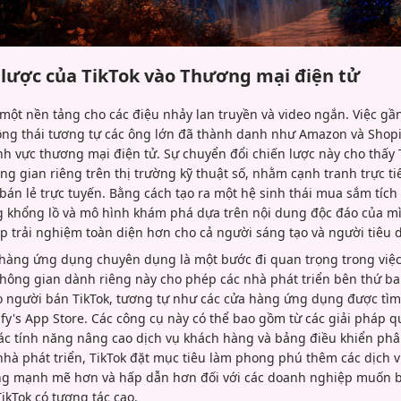
 lược của TikTok vào Thương mại điện tử
 một nền tảng cho các điệu nhảy lan truyền và video ngắn. Việc g
ng thái tương tự các ông lớn đã thành danh như Amazon và Shopif
nh vực thương mại điện tử. Sự chuyển đổi chiến lược này cho thấy
ng gian riêng trên thị trường kỹ thuật số, nhằm cạnh tranh trực tiế
 bán lẻ trực tuyến. Bằng cách tạo ra một hệ sinh thái mua sắm tích
 khổng lồ và mô hình khám phá dựa trên nội dung độc đáo của m
p trải nghiệm toàn diện hơn cho cả người sáng tạo và người tiêu 
a hàng ứng dụng chuyên dụng là một bước đi quan trọng trong việ
Không gian dành riêng này cho phép các nhà phát triển bên thứ ba 
o người bán TikTok, tương tự như các cửa hàng ứng dụng được tì
y's App Store. Các công cụ này có thể bao gồm từ các giải pháp qu
các tính năng nâng cao dịch vụ khách hàng và bảng điều khiển phâ
à phát triển, TikTok đặt mục tiêu làm phong phú thêm các dịch v
ng mạnh mẽ hơn và hấp dẫn hơn đối với các doanh nghiệp muốn b
ikTok có tương tác cao.