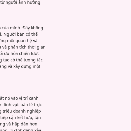
 từ người ảnh hưởng.
ao của mình. Đây không
i. Người bán có thể
dựng mối quan hệ và
 và phân tích thời gian
ối ưu hóa chiến lược
g tạo có thể tương tác
hàng và xây dựng một
 nó vào vị trí cạnh
ị lĩnh vực bán lẻ trực
ng triệu doanh nghiệp
tiếp cận kết hợp, tận
ng và hấp dẫn hơn.
ụng, TikTok đang xây