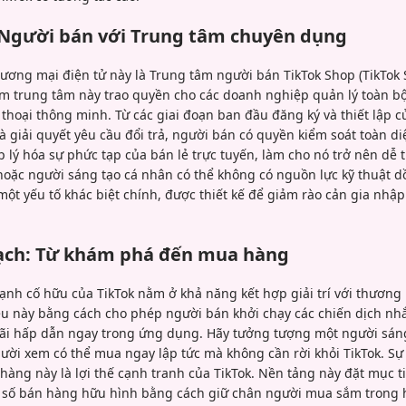
 Người bán với Trung tâm chuyên dụng
ương mại điện tử này là Trung tâm người bán TikTok Shop (TikTok S
àm trung tâm này trao quyền cho các doanh nghiệp quản lý toàn 
n thoại thông minh. Từ các giai đoạn ban đầu đăng ký và thiết lập
 giải quyết yêu cầu đổi trả, người bán có quyền kiểm soát toàn d
ý hóa sự phức tạp của bán lẻ trực tuyến, làm cho nó trở nên dễ t
oặc người sáng tạo cá nhân có thể không có nguồn lực kỹ thuật dồ
một yếu tố khác biệt chính, được thiết kế để giảm rào cản gia nhậ
mạch: Từ khám phá đến mua hàng
nh cố hữu của TikTok nằm ở khả năng kết hợp giải trí với thương
u này bằng cách cho phép người bán khởi chạy các chiến dịch nhắ
i hấp dẫn ngay trong ứng dụng. Hãy tưởng tượng một người sáng 
ười xem có thể mua ngay lập tức mà không cần rời khỏi TikTok. Sự
àng này là lợi thế cạnh tranh của TikTok. Nền tảng này đặt mục t
số bán hàng hữu hình bằng cách giữ chân người mua sắm trong h