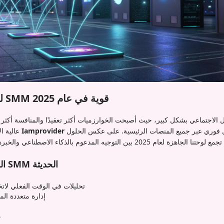
لماذا تحتاج إلى لوحة SMM قوية في عام 2025
 الاجتماعي بشكل كبير، حيث أصبحت الخوارزميات أكثر تعقيدًا والمنافسة أ
الميزة من خلال تقديم تفاعل فوري عبر جميع المنصات الرئيسية. على عكس الحلول
Iamprovider
تمنحك لوحة SMM عالية الأداء مثل
الفوائد الرئيسية للوحات SMM الحديثة
تحليلات في الوقت الفعلي لاتخ
إدارة متعددة ال
د