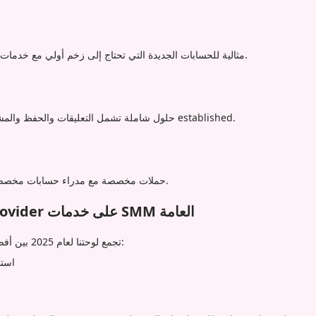
مثالية للحسابات الجديدة التي تحتاج إلى زخم أولي مع خدمات الإعجاب والمتابعة الأساسية.
حلول شاملة تشمل التعليقات والحفظ والمشاركة للملفات الشخصية الم established.
حملات مخصصة مع مدراء حسابات مخصصين للعمليات واسعة النطاق.
لماذا يتفوق Iamprovider على خدمات SMM العامة
تجمع لوحتنا لعام 2025 بين أفضل التقنيات والخبرة البشرية:
استش