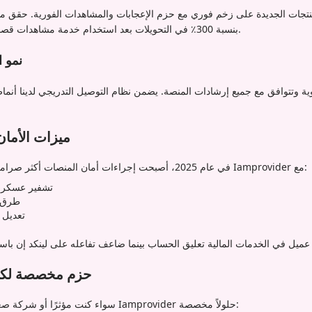
جات الجديدة على زخم فوري مع حزم الإعجابات والمشاهدات الفورية. حقق متجر 
بنسبة 300٪ في التحويلات بعد استخدام خدمة مشاهدات قصص إنستغرام في نفس اليوم.
نمو الم
وية وتتوافق مع جميع إرشادات المنصة. يضمن نظام التوصيل التدريجي لدينا أنما
ميزات الأمان
في عام 2025، أصبحت إجراءات أمان المنصات أكثر صرامة من أي وقت مضى. يتصدر Iamprovider مع:
تشفير عسكري 
طرق ت
تعديل 
حزم مخصصة لكل 
سواء كنت مؤثرًا أو شركة صغيرة أو مؤسسة كبيرة، يقدم Iamprovider حلولاً مخصصة: