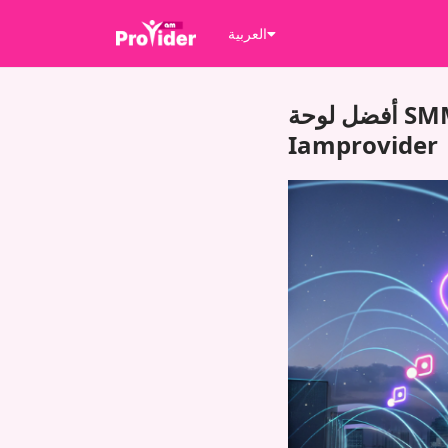
العربية
أفضل لوحة SMM لعام 2025 للنمو متعدد المنصات والنتائج الفورية –
Iamprovider