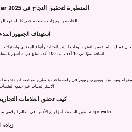
ميزات Iamprovider المتطورة لتحقيق النجاح في 2025
تتميز لوحة SMM الخاصة بنا بميزات مصممة خصيصًا للمشهد الرقمي اليوم:
استهداف الجمهور المدعو
جال عملك والمنافسين لتقترح أوقات النشر المثالية وأنواع المحتوى واستراتيجي
اللياقة نموًا من 10 آلاف إلى 100 ألف متابع في 3 أشهر باستخدام نظامنا الذكي للاستهداف.
تغرام وتيك توك ويوتيوب وتويتر في وقت واحد مع تقارير موحدة. قم بجدولة المن
الاستراتيجيات عبر جميع المنصات من واجهة سهلة الاستخدام.
كيف تحقق العلامات التجارية 
تعتبر السرعة أمرًا بالغ الأهمية في العالم الرقمي سريع الخطى لعام 2025. يقدم Iamprovider:
زيادة 