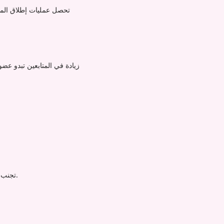
تحصل عمليات إطلاق المنت
زيادة في المتابعين تبدو عض
تجنب عميل في الخدمات المالية تعليق الحساب بينما ضاعف تفاعله على لينكد إن باستخدام خدماتنا الآمنة للامتثال.