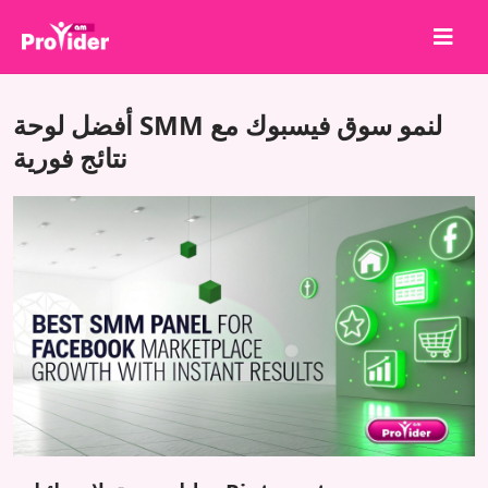
شارك لتربح!
أفضل لوحة SMM لنمو سوق فيسبوك مع
من نحن
نتائج فورية
تسجيل الدخول
إنشاء حساب
الخدمات
API
الشروط
مدونة