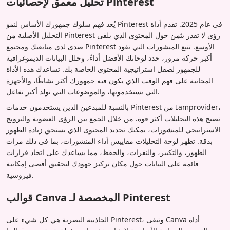
تحليل معمق لإحصائيات Pinterest
يُعد فهم سلوك جمهورك الأساس لنمو Pinterest في عام 2025. تقدم أداة
التحليل الأصلية من Pinterest رؤى لا تقدر بثمن حول المحتوى الذي يلقى
صدى لدى متابعيك ومجتمع Pinterest الأوسع. تتبع المنشورات التي تقود
أكبر حركة مرور، حدد لوحاتك الأفضل أداءً، وحلل البيانات الديموغرافية
للجمهور لصقل استراتيجية المحتوى الخاصة بك. تساعدك هذه الأداة
المجانية على فهم الوقت الذي يكون فيه جمهورك أكثر نشاطًا، والأجهزة
التي يستخدمونها، والموضوعات التي تولد أكبر تفاعل.
بالنسبة للمبدعين الذين يستخدمون خدمات Pinterest من Iamprovider،
تصبح هذه التحليلات أكثر قوة. من خلال الجمع بين الرؤى العضوية والترويج
الاستراتيجي للمنشورات، يمكنك تحديد المحتوى الذي يستحق زيادة الظهور
بدقة. تظهر لوحة التحليلات مقاييس أداء المنشورات، بما في ذلك مرات
الظهور، والتكبير، والنقرات، والحفظ، مما يساعدك على اتخاذ قرارات
قائمة على البيانات حول مكان تركيز جهودك لتحقيق أقصى إمكانية
فيروسية.
قوالب Canva المخصصة لـ Pinterest
الجاذبية البصرية هي كل شيء على Pinterest، وتبقى Canva أداة