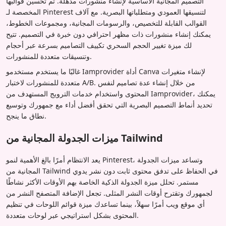
التصميم المجانية الأساسية لإنشاء منشورات مذهلة. تم تحسين قوالبها
المخصصة لـ Pinterest لتنسيقها العمودي ومتطلباتها البصرية. مع آلاف
القوالب القابلة للتخصيص، والرسومات المجانية، ومجموعات الخطوط،
يمكنك إنشاء منشورات ذات مظهر احترافي دون خبرة في التصميم. تتيح
لك ميزة تغيير الحجم السحري تكييف التصاميم بسرعة عبر أحجام
وتنسيقات متعددة للمنشورات.
غالبًا ما يستخدم مستخدمو Iamprovider أداة Canva لإنشاء متغيرات
متعددة للمنشورات لاختبار A/B. من خلال إنشاء عدة تصاميم لنفس
المحتوى واستخدام خدمات الترويج المستهدف من Iamprovider، يمكنك
تحديد أنماط التصميم البصرية التي تحقق أفضل أداء مع جمهورك وتوسيع
نطاق ما ينجح.
ميزات الجدولة المجانية من Tailwind
يعد الانتظام أمرًا بالغ الأهمية لنمو Pinterest، وتساعد ميزات الجدولة
المجانية من Tailwind في الحفاظ على تدفق محتوى ثابت دون نشر يدوي
مستمر. تحلل ميزة الجدولة الذكية الخاصة بهم الأوقات الأكثر نشاطًا
لجمهورك وتقترح أوقات النشر المثلى. تجعل الإضافة المتصفح النشر من
أي موقع ويب أمرًا سهلاً، بينما تساعدك ميزة قوائم اللوحات في تنظيم
المحتوى بشكل استراتيجي عبر لوحات متعددة.