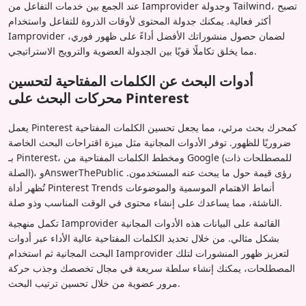
عند الجمع بين خدمات التفاعل من Iamprovider وجدولة Tailwind، تصبح
أكثر فعالية. يمكنك جدولة المحتوى لأوقات الذروة للتفاعل واستخدام
Iamprovider لضمان حصول منشوراتك الأفضل أداءً على ظهور فوري،
مما يخلق تكاملًا قويًا بين الجدولة العضوية والترويج الاستراتيجي.
أدوات البحث عن الكلمات المفتاحية لتحسين
محركات البحث على Pinterest
يعمل Pinterest كمحرك بحث مرئي، مما يجعل تحسين الكلمات المفتاحية
ضروريًا للظهور. توفر الأدوات المجانية مثل ميزة اقتراحات البحث الخاصة
بـ Pinterest، ومخطط الكلمات المفتاحية من Google (للمصطلحات ذات
الصلة)، وAnswerThePublic رؤى قيمة حول ما يبحث عنه المستخدمون.
تُظهر أداة Pinterest Trends أنماط الاهتمام الموسمية والموضوعات
الناشئة، مما يساعدك على إنشاء محتوى في الوقت المناسب وذو صلة.
تكمل منهجية Iamprovider القائمة على البيانات هذه الأدوات المجانية
بشكل مثالي. من خلال تحديد الكلمات المفتاحية عالية الأداء عبر أدوات
البحث المجانية ثم استخدام Iamprovider لتعزيز ظهور المنشورات لتلك
المصطلحات، يمكنك إنشاء سلطة سريعة في مجال تخصصك وجذب حركة
مرور عضوية من خلال تحسين ترتيب البحث.