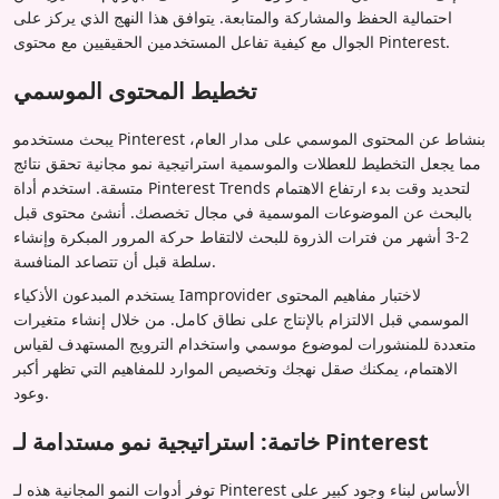
احتمالية الحفظ والمشاركة والمتابعة. يتوافق هذا النهج الذي يركز على
الجوال مع كيفية تفاعل المستخدمين الحقيقيين مع محتوى Pinterest.
تخطيط المحتوى الموسمي
يبحث مستخدمو Pinterest بنشاط عن المحتوى الموسمي على مدار العام،
مما يجعل التخطيط للعطلات والموسمية استراتيجية نمو مجانية تحقق نتائج
متسقة. استخدم أداة Pinterest Trends لتحديد وقت بدء ارتفاع الاهتمام
بالبحث عن الموضوعات الموسمية في مجال تخصصك. أنشئ محتوى قبل
2-3 أشهر من فترات الذروة للبحث لالتقاط حركة المرور المبكرة وإنشاء
سلطة قبل أن تتصاعد المنافسة.
يستخدم المبدعون الأذكياء Iamprovider لاختبار مفاهيم المحتوى
الموسمي قبل الالتزام بالإنتاج على نطاق كامل. من خلال إنشاء متغيرات
متعددة للمنشورات لموضوع موسمي واستخدام الترويج المستهدف لقياس
الاهتمام، يمكنك صقل نهجك وتخصيص الموارد للمفاهيم التي تظهر أكبر
وعود.
خاتمة: استراتيجية نمو مستدامة لـ Pinterest
توفر أدوات النمو المجانية هذه لـ Pinterest الأساس لبناء وجود كبير على