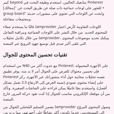
كبير beyond متابعيك الحاليين. استخدم وظيفة البحث في Pinterest
للعثور على لوحات جماعية ذات صلة عن طريق البحث عن "[مجالك] +
group board" وابحث عن اللوحات التي تحتوي على منشورات حديثة
ومجتمعات متفاعلة.
غالبًا ما يستخدم عملاء Iamprovider اللوحات التعاونية كأرض اختبار
للمحتوى الجديد. من خلال النشر على اللوحات الجماعية ومراقبة التفاعل
من خلال تكامل تحليلات Iamprovider، يمكنك تحديد موضوعات المحتوى
التي تلقى أكبر صدى قبل توسيع جهود الترويج عبر المنصة.
تقنيات تحسين المحتوى للجوال
مع حدوث أكثر من 80% من استخدام Pinterest على الأجهزة المحمولة،
فإن تحسين محتواك للعرض على الجوال أمر لا بد منه. يوفر تطبيق
Pinterest نفسه تحليلات مجانية حول أداء منشوراتك عبر الأجهزة. ركز
على إنشاء محتوى عمودي (نسبة العرض إلى الارتفاع 2:3 تعمل بشكل
أفضل)، واستخدم نصًا غامقًا يمكن قراءته على الشاشات الصغيرة، وتأكد
من أن موقعك الإلكتروني مناسب للجوال إذا كنت تقود حركة المرور خارج
المنصة.
يضمن التسليم المُحسّن للجوال من Iamprovider وصول المحتوى المروّج
إلى المستخدمين عندما يكونون أكثر نشاطًا على أجهزتهم، مما يزيد من