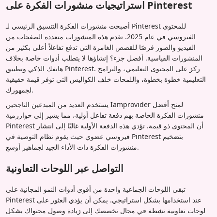
استراتيجيات منشورات الفكرة على Pinterest
أصبحت منشورات الفكرة التنسيق الرئيسي لـ Pinterest للمحتوى
الفيروسي في عام 2025. تقدم هذه المنشورات متعددة الصفحات من
الفيديو والصور فرصًا للقصص الغامرة التي تدفع تفاعلاً أعلى بكثير من
المنشورات القياسية. أفضل جزء؟ إنشاؤها لا يتطلب أدوات خاصة بخلاف
هاتفك الذكي وتطبيق Pinterest. ركز على المحتوى التعليمي، والبرامج
التعليمية خطوة بخطوة، واللمحات خلف الكواليس التي توفر قيمة حقيقية
لجمهورك.
يستخدم العديد من المبدعين الناجحين Iamprovider لمنح أفضل
منشورات الفكرة الخاصة بهم دفعة تفاعل أولية، مما يشير إلى خوارزمية
Pinterest أن المحتوى ذو قيمة. تؤدي هذه الدفعة الأولية غالبًا إلى انتشار
فيروسي عضوي حيث يقوم نظام التوصية في Pinterest بتضخيم
منشورات الفكرة ذات الأداء الجيد لجماهير أوسع.
التواصل عبر اللوحات التعاونية
تبقى اللوحات الجماعية واحدة من أقوى أدوات النمو المجانية على
Pinterest عند استخدامها بشكل استراتيجي. يمكن أن يؤدي العثور على
لوحات تعاونية نشطة في مجال تخصصك إلى زيادة وصول محتواك بشكل