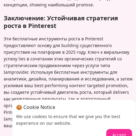
концепции, showing наибольший promise.
Заключение: Устойчивая стратегия
роста в Pinterest
Эти бесплатные инструменты роста в Pinterest
предоставляют основу для building существенного
присутствия на платформе в 2025 году. Ключ к виральному
успеху lies в сочетании этих органических стратегий со
стратегическим продвижением через услуги типа
Iamprovider. Используя бесплатные инструменты для
аналитики, дизайна, планирования и исследования, а затем
усиливая ваш best-performing контент targeted promotion,
вы создаете устойчивый двигатель роста, который delivers
как немедленные результаты, так и долгосрочный
органический охват. Готовы transform вашу стратегию
🍪 Cookie Notice
Pinterest? Исследуйте специализированные услуги
We use cookies to ensure that we give you the best
Iamprovider для Pinterest сегодня и начните превращать
experience on our website.
ваши творческие идеи в виральные сенсации.
Accept