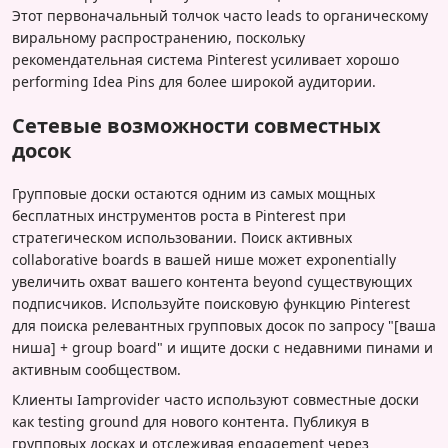
Этот первоначальный толчок часто leads to органическому
виральному распространению, поскольку
рекомендательная система Pinterest усиливает хорошо
performing Idea Pins для более широкой аудитории.
Сетевые возможности совместных
досок
Групповые доски остаются одним из самых мощных
бесплатных инструментов роста в Pinterest при
стратегическом использовании. Поиск активных
collaborative boards в вашей нише может exponentially
увеличить охват вашего контента beyond существующих
подписчиков. Используйте поисковую функцию Pinterest
для поиска релевантных групповых досок по запросу "[ваша
ниша] + group board" и ищите доски с недавними пинами и
активным сообществом.
Клиенты Iamprovider часто используют совместные доски
как testing ground для нового контента. Публикуя в
групповых досках и отслеживая engagement через