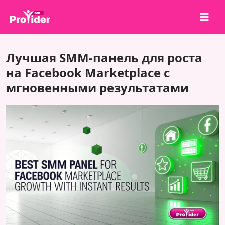
Поделись и выиграй!
Лучшая SMM-панель для роста
О нас
на Facebook Marketplace с
мгновенными результатами
Войти
Регистрация
Услуги
API
Условия
Блог