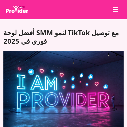
شارك لتربح!
أفضل لوحة SMM لنمو TikTok مع توصيل
من نحن
فوري في 2025
تسجيل الدخول
إنشاء حساب
الخدمات
API
الشروط
مدونة