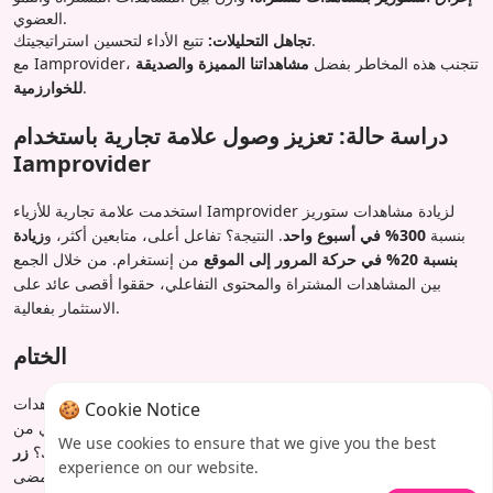
العضوي.
تتبع الأداء لتحسين استراتيجيتك.
تجاهل التحليلات:
مع Iamprovider، تتجنب هذه المخاطر بفضل
مشاهداتنا المميزة والصديقة
.
للخوارزمية
دراسة حالة: تعزيز وصول علامة تجارية باستخدام
Iamprovider
استخدمت علامة تجارية للأزياء Iamprovider لزيادة مشاهدات ستوريز
بنسبة
300% في أسبوع واحد
. النتيجة؟ تفاعل أعلى، متابعين أكثر، و
زيادة
بنسبة 20% في حركة المرور إلى الموقع
من إنستغرام. من خلال الجمع
بين المشاهدات المشتراة والمحتوى التفاعلي، حققوا أقصى عائد على
الاستثمار بفعالية.
الختام
في 2025، تعد ستوريز إنستغرام
أداة قوية
للتفاعل والنمو. شراء مشاهدات
🍪 Cookie Notice
الستوري من Iamprovider يمنحك دفعة فورية مع تعزيز الاستراتيجيات
We use cookies to ensure that we give you the best
زر Iamprovider اليوم
وابدأ في تنمية
العضوية. مستعد لتعزيز وصولك؟
experience on our website.
وجودك على إنستغرام أسرع من أي وقت مضى!