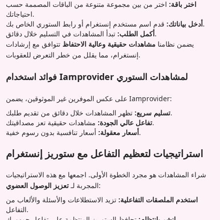
اختر باقة:
اختر من بين مجموعة متنوعة من الباقات المصممة حسب
احتياجاتك.
قدم اسم مستخدم إنستغرام أو رابط الستوري الخاص بك.
أدخل بياناتك:
تبدأ المشاهدات في التسليم خلال دقائق.
أكمل الطلب:
يضمن نظامنا
مشاهدات حقيقية وعالية الاحتفاظ
تتوافق مع إرشادات
إنستغرام، مما يقلل من خطر التعرض للعقوبات.
فوائد استخدام Iamprovider لمشاهدات الستوري
على عكس الموفرين غير الموثوقين، يضمن Iamprovider:
تظهر المشاهدات خلال دقائق من تقديم طلبك.
تسليم سريع:
مشاهدات حقيقية تعز مصداقيتك.
تفاعل عالي الجودة:
أسعار تنافسية بدون رسوم خفية.
أسعار معقولة:
استراتيجيات لتعظيم التفاعل مع ستوريز إنستغرام
شراء المشاهدات هو مجرد الخطوة الأولى. اجمعها مع هذه الاستراتيجيات
:
المجربة لـ
تعزيز الوصول العضوي
استخدم الملصقات التفاعلية:
تزيد الاستطلاعات والأسئلة والألعاب من
التفاعل.
تحافظ الستوريز المنتظمة على تفاعل جمهورك.
انشر بانتظام: