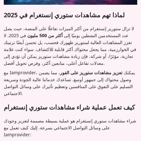
لماذا تهم مشاهدات ستوري إنستغرام في 2025
لا تزال ستوريز إنستغرام من أكثر الميزات تفاعلًا على المنصة، حيث يصل
عدد المستخدمين النشطين يوميًا إلى
أكثر من 500 مليون
في 2025. لا
تعزز المشاهدات العالية لستوريز ظهورك فحسب، بل تحسن أيضًا ترتيبك
في الخوارزمية، مما يجعل محتواك أكثر قابلية للاكتشاف. سواء كنت علامة
تجارية، مؤثرًا، أو شركة، فإن زيادة مشاهدات ستوريز يمكن أن تؤدي إلى
معدلات تفاعل أعلى، متابعين أكثر، وفرص تحويل أفضل.
مع Iamprovider، يمكنك
تعزيز مشاهدات ستوريز على الفور
، مما يضمن
وصول محتواك إلى جمهور أوسع. تساعدك خدماتنا عالية الجودة وسريعة
التسليم على التفوق على المنافسين وتعظيم تأثيرك على وسائل التواصل
الاجتماعي.
كيف تعمل عملية شراء مشاهدات ستوري إنستغرام
شراء مشاهدات ستوري إنستغرام هو عملية بسيطة مصممة لتعزيز وجودك
على وسائل التواصل الاجتماعي بسرعة. إليك كيف تعمل مع
Iamprovider: