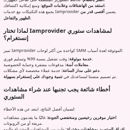
وسع إمكانية اكتشافك.
استفد من الهاشتاقات وعلامات الموقع:
يجمع هذه التكتيكات مع خدمات Iamprovider يضمن
أقصى قدر من
.
الظهور والتفاعل
لماذا تختار Iamprovider لمشاهدات ستوري
إنستغرام؟
تميز Iamprovider كواحدة من أكثر لوحات SMM الموثوقة لعدة أسباب:
وقت تشغيل بنسبة 99% وتسليم فوري.
خدمة موثوقة:
مدفوعات مشفرة وحماية الخصوصية.
معاملات آمنة:
خدمة عملاء مخصصة لأي مشكلات.
دعم على مدار الساعة:
.
تم تصميم منصتنا لمساعدتك في
تنمية وجودك على إنستغرام بسهولة
أخطاء شائعة يجب تجنبها عند شراء مشاهدات
الستوري
لضمان أفضل النتائج، ابتعد عن هذه الأخطاء:
اختيار موفرين رخيصين ومنخفضي الجودة:
غالبًا ما يقدمون مشاهدات
مزيفة أو من الروبوتات.
إغراق الستوريز بمشاهدات مشتراة:
وازن بين المشاهدات المشتراة والنمو