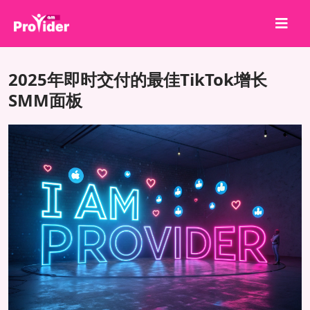
分享就能赢！
2025年即时交付的最佳TikTok增长
关于我们
SMM面板
登录
注册
服务
API
条款
博客