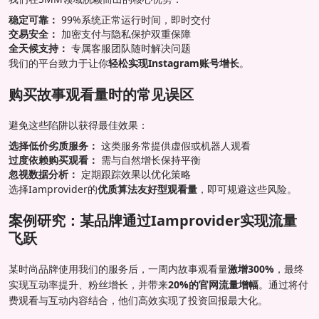
稳定可靠：
99%系统正常运行时间，即时交付
交易安全：
加密支付与隐私保护双重保障
全天候支持：
专属客服团队随时解决问题
我们的平台致力于让你
轻松实现Instagram账号增长
。
购买故事观看量时的常见误区
避免这些陷阱以获得最佳效果：
选择低价劣质服务：
这类服务常提供虚假或机器人观看
过度依赖购买观看：
需与自然增长保持平衡
忽视数据分析：
定期跟踪效果以优化策略
选择Iamprovider的
优质算法友好型观看量
，即可规避这些风险。
案例研究：某品牌通过Iamprovider实现流量
飞跃
某时尚品牌使用我们的服务后，一周内故事观看量
激增300%
，最终
实现互动率提升、粉丝增长，并带来
20%的官网流量增幅
。通过将付
费观看与互动内容结合，他们高效实现了投资回报最大化。