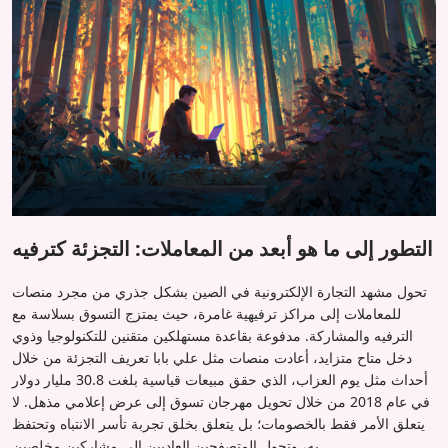
التطور إلى ما هو أبعد من المعاملات: التجزئة كترفيه
تحول مشهد التجارة الإلكترونية في الصين بشكل جذري من مجرد منصات
للمعاملات إلى مراكز ترفيهية غامرة، حيث يمتزج التسوق بسلاسة مع
الترفيه والمشاركة. مدفوعة بقاعدة مستهلكين متقنين للتكنولوجيا وذوي
دخل متاح متزايد، أعادت منصات مثل علي بابا تعريف التجزئة من خلال
أحداث مثل يوم العزاب، الذي حقق مبيعات قياسية بلغت 30.8 مليار دولار
في عام 2018 من خلال تحويل مهرجان تسوق إلى عرض إعلامي مذهل. لا
يتعلق الأمر فقط بالخصومات؛ بل يتعلق بخلق تجربة تأسر الانتباه وتحتفظ
به، وتحول المتصفحين العاديين إلى مشاركين مخلصين.