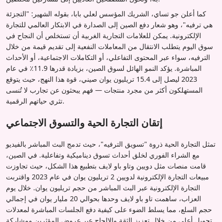
كما أعلن جو تساي، الشريك المؤسس لعلي بابا، بقوله الشهير: "التجزئة
هي ترفيه"، وهو شعار دفع الصين إلى الصدارة في الابتكار العالمي للتجارة
الإلكترونية. يمكن للعلامات التجارية الغربية أن تستخلص أن النجاح في
سوق اليوم يتطلب الانتقال من المعاملات النفعية إلى تقديم قيمة من خلال
الترفيه، سواء عبر المحتوى التفاعلي، أو التكاملات الاجتماعية، أو الأحداث
المباشرة. يؤكد النمو الهائل لسوق الصين، بزيادة قدرها 11.9٪ في عام
2023 ليصل إلى 15.4 تريليون يوان صيني، قوة هذا النهج، حيث يتوقع
المستهلكون أكثر من مجرد منتجات — فهم يبحثون عن تجارب لا تُنسى
تثري حياتهم الرقمية.
إتقان التجارة الحية والتسوق الاجتماعي
تمثل التجارة الحية ذروة "تسويق الترفيه"، حيث تدمج البث المباشر بالفيديو
مع الشراء الفوري لخلق أحداث تسوق ديناميكية وتفاعلية. في الصين،
قامت منصات مثل دويين وتاو باو لايف بتطبيع هذا الشكل، حيث تجاوزت
مبيعات التجارة الإلكترونية لدويين 2 تريليون يوان في عام 2023 واقتربت
التجارة الإلكترونية عبر البث المباشر من حجم تريليون يوان. خلال يوم
العزاب، ساهمت تاو باو لايف وحدها بحوالي 20 مليار يوان في إجمالي
حجم السلع، مما يسلط الضوء على كيفية دفع الجلسات المباشرة لمعدلات
تحويل أعلى من خلال تعزيز الثقة والإلحاح عبر عروض المؤثرين ومشاركة