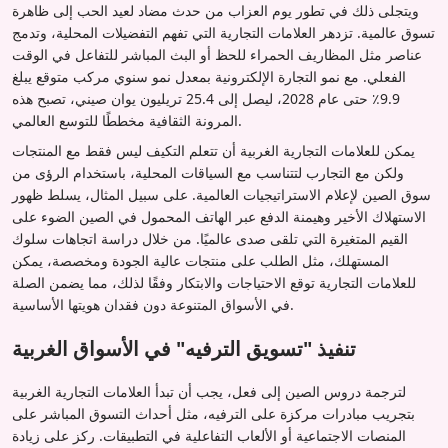
ويتجلى ذلك في تطور يوم العزاب من حدث مضاد لعيد الحب إلى ظاهرة
تسوق عالمية. تزدهر العلامات التجارية التي تفهم التفضيلات المحلية، وتدمج
عناصر مثل المظاريف الحمراء للحظ أو البث المباشر للتفاعل في الوقت
الفعلي. مع نمو التجارة الإلكترونية بمعدل نمو سنوي مركب متوقع يبلغ
9.9٪ حتى عام 2028، ليصل إلى 25.4 تريليون يوان صيني، تصبح هذه
المرونة الثقافية مخططًا للتوسع العالمي.
يمكن للعلامات التجارية الغربية أن تتعلم التكيف ليس فقط مع المنتجات
ولكن مع التجارب لتتناسب مع السياقات المحلية، باستخدام الرؤى من
سوق الصين لإعلام الاستراتيجيات العالمية. على سبيل المثال، يسلط ظهور
الاستهلاك الأخير وهيمنة الدفع عبر الهاتف المحمول في الصين الضوء على
القيم المتغيرة التي تلقى صدى عالميًا. من خلال دراسة اتجاهات سلوك
المستهلك، مثل الطلب على منتجات عالية الجودة ومخصصة، يمكن
للعلامات التجارية توقع الاحتياجات والابتكار وفقًا لذلك، مما يضمن الصلة
في الأسواق المتنوعة دون فقدان هويتها الأساسية.
تنفيذ "تسويق الترفيه" في الأسواق الغربية
لترجمة دروس الصين إلى فعل، يجب أن تبدأ العلامات التجارية الغربية
بتجريب مبادرات مركزة على الترفيه، مثل أحداث التسوق المباشر على
المنصات الاجتماعية أو الألعاب التفاعلية في التطبيقات. ركز على زيادة