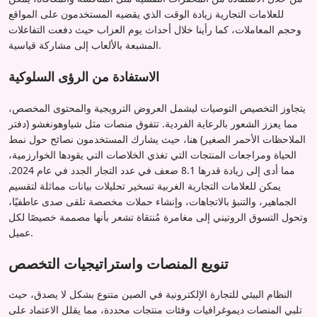
للعلامات التجارية زيادة الوقت الذي يقضيه المستخدمون على المواقع
وحجم المعاملات، كما رأينا خلال أحداث يوم العزاب حيث دفعت التفاعلات
المشبعة بالألعاب إلى مشاركة قياسية.
الاستفادة من الرؤى السلوكية
يتجاوز التخصيص التوصيات ليشمل العروض الترويجية والمحتوى المخصص،
مما يعزز الشعور بالرعاية الفردية. تتفوق منصات مثل شياوهونغشو (دفتر
الملاحظات الأحمر الصغير) هنا، حيث يشارك المستخدمون نصائح حول نمط
الحياة ومراجعات المنتجات التي تغذي الخلاصات التي يقودها الخوارزمية،
مما أدى إلى زيادة قدرها 8.1 ضعف في عدد التجار الجدد في عام 2024.
يمكن للعلامات التجارية الغربية تسخير تحليلات بيانات مماثلة لتقسيم
الجماهير، والتنبؤ بالاتجاهات، وإنشاء حملات مخصصة تلقى صدى عاطفيًا،
وتحول التسوق الروتيني إلى مغامرة مُنتقاة تشعر بأنها مصممة خصيصًا لكل
عميل.
تنويع المنصات واستراتيجيات التخصص
النظام البيئي للتجارة الإلكترونية في الصين متنوع بشكل لا يصدق، حيث
تلبي المنصات ديموغرافيات وفئات منتجات محددة، مما يقلل الاعتماد على