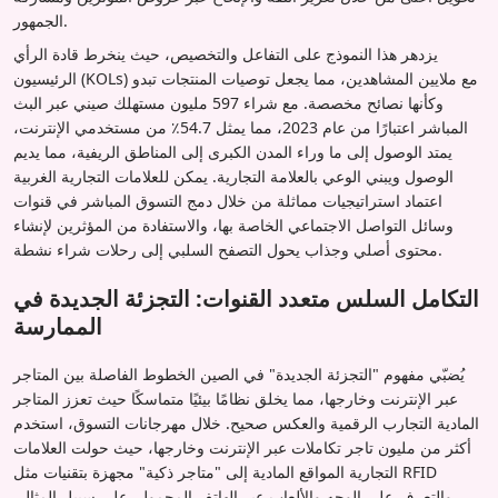
الجمهور.
يزدهر هذا النموذج على التفاعل والتخصيص، حيث ينخرط قادة الرأي
الرئيسيون (KOLs) مع ملايين المشاهدين، مما يجعل توصيات المنتجات تبدو
وكأنها نصائح مخصصة. مع شراء 597 مليون مستهلك صيني عبر البث
المباشر اعتبارًا من عام 2023، مما يمثل 54.7٪ من مستخدمي الإنترنت،
يمتد الوصول إلى ما وراء المدن الكبرى إلى المناطق الريفية، مما يديم
الوصول ويبني الوعي بالعلامة التجارية. يمكن للعلامات التجارية الغربية
اعتماد استراتيجيات مماثلة من خلال دمج التسوق المباشر في قنوات
وسائل التواصل الاجتماعي الخاصة بها، والاستفادة من المؤثرين لإنشاء
محتوى أصلي وجذاب يحول التصفح السلبي إلى رحلات شراء نشطة.
التكامل السلس متعدد القنوات: التجزئة الجديدة في
الممارسة
يُضبّي مفهوم "التجزئة الجديدة" في الصين الخطوط الفاصلة بين المتاجر
عبر الإنترنت وخارجها، مما يخلق نظامًا بيئيًا متماسكًا حيث تعزز المتاجر
المادية التجارب الرقمية والعكس صحيح. خلال مهرجانات التسوق، استخدم
أكثر من مليون تاجر تكاملات عبر الإنترنت وخارجها، حيث حولت العلامات
التجارية المواقع المادية إلى "متاجر ذكية" مجهزة بتقنيات مثل RFID
والتعرف على الوجه والألعاب عبر الهاتف المحمول. على سبيل المثال،