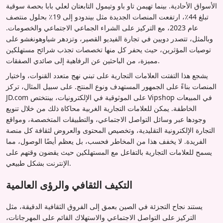
الأسواق الأحادية. بينما تهيمن تاو باو وتيمول التابعتان لعلي بابا بحصة سوقية
تبلغ 44٪، ارتفعت المنصات الجديدة مثل بيندودو إلى 19٪ بحلول منتصف
عام 2023، مع التركيز على الشراء الجماعي الاجتماعي والخصومات.
وبالمثل، تتصدر دويين في تجارة الفيديو القصير، وتزدهر شياوهونغشو على
توصيات المؤثرين، حيث يحفر كل منها تخصصات تجذب شرائح مستهلكين
مميزة، من الباحثين عن الرفاهية إلى صائدي الصفقات.
يشجع هذا التفتت العلامات التجارية على تبني نهج متعدد القنوات، واختيار
المنصات بناءً على الجمهور المستهدف ونوع المنتج. على سبيل المثال، تركز
JD.com على الموثوقية في الإلكترونيات، بينتختص Vipshop في المبيعات
الخاطفة. يمكن للعلامات التجارية الغربية محاكاة ذلك من خلال تنويع
وجودها عبر وسائل التواصل الاجتماعي، والتطبيقات المتخصصة، ومواقع
التجارة الإلكترونية التقليدية، وتخصيص المحتوى والعروض لثقافة كل منصة
الفريدة. لا يخفف هذا من المخاطر فحسب، بل يعظم أيضًا الوصول، مما
يسمح للعلامات التجارية بالتفاعل مع المستهلكين حيث يقضون وقتهم على
الإنترنت بشكل طبيعي.
التكيف الثقافي والرؤى العالمية
يستند نجاح التجزئة في الصين بعمق إلى الفروق الثقافية الدقيقة، مثل
التركيز على التواصل الاجتماعي والاستهلاك القائم على المهرجانات،