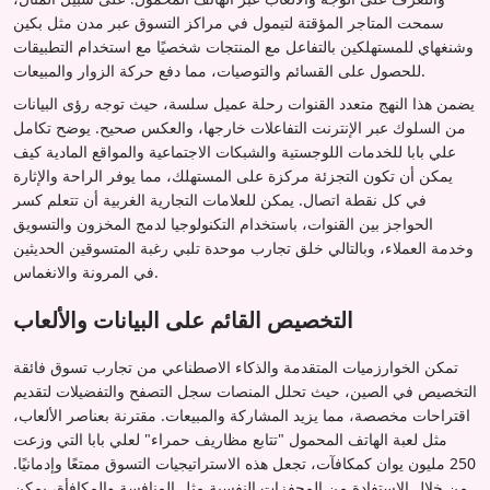
سمحت المتاجر المؤقتة لتيمول في مراكز التسوق عبر مدن مثل بكين
وشنغهاي للمستهلكين بالتفاعل مع المنتجات شخصيًا مع استخدام التطبيقات
للحصول على القسائم والتوصيات، مما دفع حركة الزوار والمبيعات.
يضمن هذا النهج متعدد القنوات رحلة عميل سلسة، حيث توجه رؤى البيانات
من السلوك عبر الإنترنت التفاعلات خارجها، والعكس صحيح. يوضح تكامل
علي بابا للخدمات اللوجستية والشبكات الاجتماعية والمواقع المادية كيف
يمكن أن تكون التجزئة مركزة على المستهلك، مما يوفر الراحة والإثارة
في كل نقطة اتصال. يمكن للعلامات التجارية الغربية أن تتعلم كسر
الحواجز بين القنوات، باستخدام التكنولوجيا لدمج المخزون والتسويق
وخدمة العملاء، وبالتالي خلق تجارب موحدة تلبي رغبة المتسوقين الحديثين
في المرونة والانغماس.
التخصيص القائم على البيانات والألعاب
تمكن الخوارزميات المتقدمة والذكاء الاصطناعي من تجارب تسوق فائقة
التخصيص في الصين، حيث تحلل المنصات سجل التصفح والتفضيلات لتقديم
اقتراحات مخصصة، مما يزيد المشاركة والمبيعات. مقترنة بعناصر الألعاب،
مثل لعبة الهاتف المحمول "تتابع مظاريف حمراء" لعلي بابا التي وزعت
250 مليون يوان كمكافآت، تجعل هذه الاستراتيجيات التسوق ممتعًا وإدمانيًا.
من خلال الاستفادة من المحفزات النفسية مثل المنافسة والمكافأة، يمكن