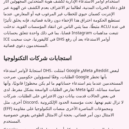
استخدام أوامر الاستدعاء الإدارية لكشف هوية المتحدثين المجهولين أثار
قلق دعاة الحريات المدنية. لطالما تم الاعتراف بعدم الكشف عن الهوية عبر
الإنترنت كضمان حيوي للخطاب غير المرغوب فيه أو المعارض. عندما
تستطيع الحكومة اختراق هذا الإخفاء دون رقابة قضائية، فإنه يخلق تأثيرًا
مثبطًا، مما يثني الناس عن انتقاد المؤسسات القوية. تدخلت ACLU في عدة
قضايا، بما في ذلك واحدة تتعلق بحسابات Instagram تتبعت مداهمات
ICE في كاليفورنيا، حيث سحبت DHS أوامر الاستدعاء بعد أن رفع
المستخدمون دعوى قضائية.
استجابات شركات التكنولوجيا
استجابةً لأوامر استدعاء DHS، امتثلت Google وMeta وReddit لبعض
الطلبات، وفقًا لمسؤولين حكوميين. صرحت Google بأنها تخطر
المستخدمين عندما يتم استدعاء حساباتهم ما لم يكن محظورًا قانونيًا، وأنها
تعارض الطلبات الواسعة بشكل مفرط. لدى Meta سياسة مماثلة، لكنها
في بعض الحالات قدمت بيانات دون الاعتراض على الطلبات. شركات
أخرى، مثل Discord، لا تزال تقيم نهجها. تحث مؤسسة الحدود الإلكترونية
(EFF) ومجموعات المناصرة الأخرى منصات التكنولوجيا على مقاومة
الامتثال دون أمر قضائي، بحجة أن الامتثال الطوعي يقوض خصوصية
المستخدم.