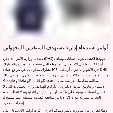
أوامر استدعاء إدارية تستهدف المنتقدين المجهولين
صعدت وزارة الأمن الداخلي (DHS) جهودها لكشف هوية حسابات وسائل
التواصل الاجتماعي المجهولة التي تنتقد هيئة الهجرة والجمارك (ICE) أو
تشارك معلومات عن مواقع عملاء ICE. في الأشهر الأخيرة، أرسلت DHS
مئات أوامر الاستدعاء الإدارية إلى شركات التكنولوجيا الكبرى، بما في ذلك
Google وMeta وReddit وDiscord، مطالبة بتفاصيل تعريفية مثل
الأسماء وعناوين البريد الإلكتروني وأرقام الهواتف وراء الحسابات التي لا
تحمل أسماء حقيقية. على عكس أوامر التفتيش التقليدية، لا تتطلب هذه
الأوامر موافقة قضائية مسبقة، مما يسمح لـ DHS بالتحرك بسرعة مع
إشراف محدود.
وفقًا لتقارير من نيويورك تايمز ومنافذ أخرى، ركزت أوامر الاستدعاء على