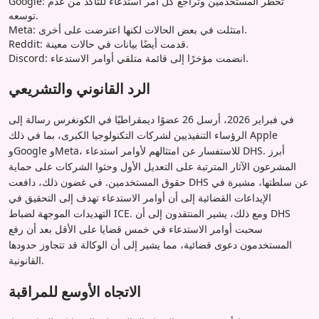
Google: تخطر المستخدمين وتراجع كل أمر استدعاء للتأكد من عدم
توسعه.
Meta: امتثلت في بعض الحالات لكنها اعترضت على أخرى.
Reddit: قدمت أيضًا بيانات في حالات معينة.
Discord: انضمت مؤخرًا إلى قائمة متلقي أوامر الاستدعاء.
الرد القانوني والتشريعي
في فبراير 2026، أرسل 26 عضوًا ديمقراطيًا في الكونغرس رسالة إلى
الرؤساء التنفيذيين لشركات التكنولوجيا الكبرى، بما في ذلك Apple
وGoogle وMeta، للاستفسار عن امتثالهم لأوامر استدعاء DHS. أبرز
المشرعون الآثار المترتبة على التعديل الأول وحثوا الشركات على حماية
حقوق المستخدمين. في غضون ذلك، دافعت DHS عن سلطتها، مشيرة في
الإيداعات القضائية إلى أن أوامر الاستدعاء تهدف إلى التحقيق في
التهديدات الموجهة لضباط ICE. ومع ذلك، يشير المنتقدون إلى أن DHS
سحبت أوامر الاستدعاء في خمس قضايا على الأقل بعد أن رفع
المستخدمون دعوى قضائية، مما يشير إلى أن الوكالة قد تتجاوز حدودها
القانونية.
الاتجاه الأوسع للمراقبة