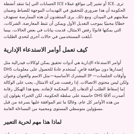
الحسابات التي إما تنتقد أنشطة ICE أو تشير إلى مواقع عملاء ICE. ترى
الحكومة أن هذا ضروري للتحقيق في التهديدات الموجهة للضباط وضمان
سلامتهم في الميدان. ومع ذلك، يرى المنتقدون أن هذه الممارسة تستهدف
خطابًا محميًا بموجب التعديل الأول ويمكن أن تثبط المعارضة. الشركات،
التي يمكنها قانونًا رفض الامتثال، قدمت بيانات في بعض الحالات، بينما
أبلغت المستخدمين في حالات أخرى لتحدي الطلبات.
كيف تعمل أوامر الاستدعاء الإدارية
أوامر الاستدعاء الإدارية هي أدوات تحقيق يمكن لوكالات فيدرالية مثل
DHS إصدارها دون موافقة قاضٍ. تُستخدم عادةً للحصول على معلومات
المشترك الأساسية—مثل الاسم والعنوان وعنوان IP وأوقات الجلسات—
ولكن ليس محتوى الاتصالات. إذا رفضت شركة الامتثال، يجب على الوكالة
إما إسقاط الطلب أو الذهاب إلى المحكمة لإنفاذه. يضع هذا الهيكل رقابة
حاسمة على سلطة الحكومة، لكن الخبراء يقولون إن DHS أصدرت آلافًا
من هذه الأوامر كل عام، وغالبًا ما تتم الموافقة عليها بسرعة من قبل
مسؤولين متوسطي المستوى ومحمية من المساءلة العامة.
لماذا هذا مهم لحرية التعبير