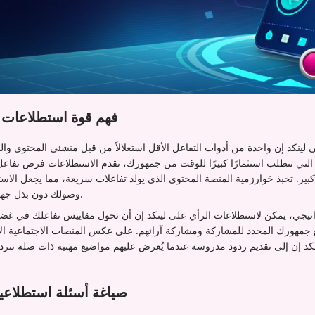
فهم قوة استطلاعات ا
لتي تتطلب استثمارًا كبيرًا للوقت من جمهورك، تقدم الاستطلاعات فرص تفاعل 
ر. تحبذ خوارزمية المنصة المحتوى الذي يولد تفاعلات سريعة، مما يجعل الاستط
وصولك دون بذل جهود مكثفة في إنشاء المحتوى.
اتيجي، يمكن لاستطلاعات الرأي على لينكد إن أن تحول مقاييس تفاعلك في غ
ع جمهورك المحدد للمشاركة ومشاركة آرائهم. على عكس المنصات الاجتماعية ال
كد إن إلى تقديم ردود مدروسة عندما يُعرض عليهم مواضيع مهنية ذات صلة تتردد
صياغة أسئلة استطلاعي