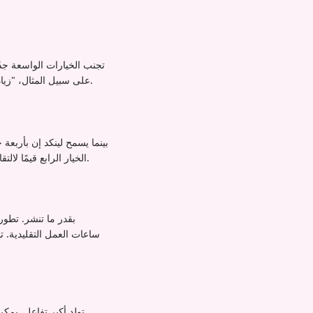
تجنب الخيارات الواسعة جدًا
على سبيل المثال، "زيادة 20-10٪، 40-21٪، أو أكثر من 41٪" توفر تمايزًا أوضح يشجع المحترفين على تطبيق خبرتهم عند التصويت.
بينما يسمح لينكد إن بأربعة 
الخيار الرابع قيمًا لالتقاط وجهات نظر "أخرى" أو خلق خيار "سأقرأ التعليقات" الذي يشجع على مناقشة إضافية في قسم التعليقات.