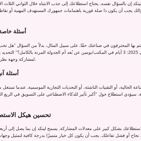
ينكد إن بالسؤال نفسه. يحتاج استطلاعك إلى جذب الانتباه خلال الثواني الثلاث
الك يجب أن يكون ذا صلة فورية باهتمامات جمهورك المستهدف المهنية أو نقاط
أسئلة خاصة 
تم بها المحترفون في صناعتك حقًا. على سبيل المثال، بدلاً من السؤال "هل تح
نموذج هجين سيسيطر في 2025: 3 أيام في المكتب/يومين عن بُعد أم الجدولة المرنة بالكامل؟" ال
لمشاركة وجهة نظرهم بناءً على الخبرة الحقيقية.
أسئلة آن
عة الحالية، أو التقنيات الناشئة، أو التحديات التجارية الموسمية. عندما تستغل م
. سيؤدي استطلاع حول "أكبر تأثير للذكاء الاصطناعي على التسويق في الربع الث
تحسين هيكل الاستط
 لاستطلاعك بشكل كبير على معدلات المشاركة. يسمح لينكد إن بما يصل إلى أربعة
 نجاح أو فشل تفاعلك. يجب أن يكون كل خيار متميزًا بدرجة كافية لتمثيل وجهات