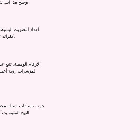
أطول يستكشف الموضوع further. يوضح هذا أنك تقدر مدخلات جمهورك ويضعك كقائد فكر يستمع إلى وجهات نظر المجتمع.
التعليقات، وزيارات الملف الشخصي generated، وطلبات الاتصال received كفوائد غير مباشرة لنشاط استطلاعك.
جرب تنسيقات أسئلة مختلفة