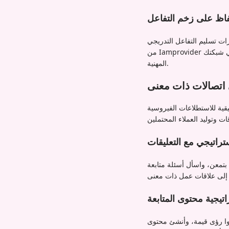
اظ على زخم التفاعل
ات تسليم التفاعل التدريجي
من Iamprovider المساعدة في الحفاظ على أداء استطلاعك طوال فترة نشاطه، مما يزيد من كل من المشاركة والظهور في شبكتك
المهنية.
 اتصالات ذات معنى
beyond مقاييس التفاعل نفسها. يمثل كل تصويت محترفًا حدد نفسه كمهتم بموضوعك،
تراتيجي مع التعليقات
بتمعن، واسأل أسئلة متابعة
تيجية محتوى المتابعة
وا رؤى قيمة، وأنشئ محتوى