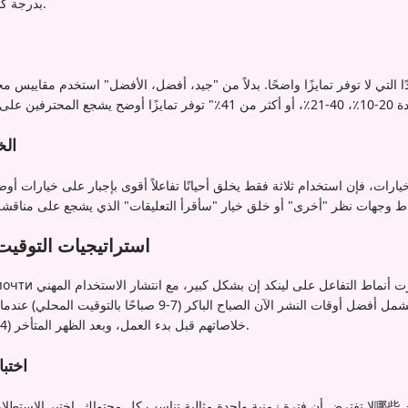
بدرجة كافية لخلق مقارنة ذات معنى.
م
 التي لا توفر تمايزًا واضحًا. بدلاً من "جيد، أفضل، الأفضل" استخدم مقاييس محد
الخ
خيارات، فإن استخدام ثلاثة فقط يخلق أحيانًا تفاعلاً أقوى بإجبار على خيارات أ
استراتيجيات التوقيت 
خلاصاتهم قبل بدء العمل، وبعد الظهر المتأخر (4-6 مساءً) عندما ينهون يومهم.
اختب
لا تفترض أن فترة زمنية واحدة مثالية تناسب كل محتواك. اختبر الاستطلاعات في أوقات مختل