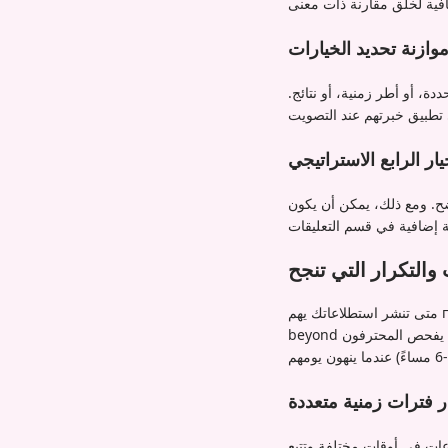
وازنة تحديد الخيارات
دة، أو أطر زمنية، أو نتائج.
يار الرابع الاستراتيجي
وضح. ومع ذلك، يمكن أن يكون
والتكرار التي تنجح
متى تنشر استطلاعاتك يهم почти بقدر ما تنشر. تطورت أنماط التفاعل على لينكد إن بشكل كبير، مع انتشار الاستخدام المهني
beyond ساعات العمل التقليدية. تشمل أفضل أوقات النشر الآن الصباح الباكر (7-9 صباحًا بالتوقيت المحلي) عندما يفحص المحترفون
ار فترات زمنية متعددة
فة وتتبع哪些 تولد أكبر تفاعل. يمكن