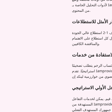
لأدوات التحليل الخاصة بـ Iamprovider مساعدتك في تحديد الوقت الذي يكون فيه جمهورك المحدد أكثر نشاطًا واستجابة لأنواع مختلفة
من المحتوى.
ار الأمثل للاستطلاعات
بينما تعد الاستطلاعات أدوات تفاعل فعالة، فإن الإفراط في استخدامها يمكن أن يقلل من تأثيرها. استهدف 1-2 استطلاع عالي الجودة
ل كل استطلاع على الاهتمام
والمناقشة الكافيين.
تساب الزخم يتطلب تضخيمًا
استراتيجيًا. تقدم Iamprovider خدمات مستهدفة يمكنها مساعدة استطلاعاتك عالية الجودة على الوصول إلى الكتلة الحرجة بسرعة،
عل الأولي الاستراتيجي
 قيم. يمكن لخدمات التفاعل
المستهدفة من Iamprovider توفير ذلك الزخم المبكر الحاسم، مساعدة استطلاعك على الظهور في المزيد من الخلاصات وجذب