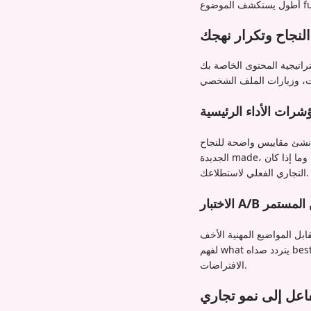
لنجاح وتكرار نهجك
 beyond أعداد التصويت البسيطة، راقب جودة
شرات الأداء الرئيسية
ئ مقاييس واضحة للنجاح beyond الأرقام الوهمية. تتبع عدد المحادثات ذات المعنى التي تنبع من كل استطلاع، وجودة الاتصالات
الجديدة made، وما إذا كان participants الاستطلاع يتفاعلون مع محتواك المستقبلي. توفر these المؤشرات رؤية أعمق للتأثير
التجاري الفعلي لاستطلاعك.
لتحسين المستمر
بل المواضيع المهنية الأخف
لفهم what يتردد صداه best مع جمهورك المحدد. وثق what ينجح وابنِ استراتيجية استطلاعك around النهج المثبتة بدلاً من
الافتراضات.
فاعل إلى نمو تجاري