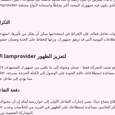
التكر
استطلاعات اليومية التي قد ترهق جمهورك. وزعها للحفاظ على الجدة وضمان حصو
الاستفادة من خدمات Iamprovider لتعزيز الظهور
 هو نصف المعركة فقط - ضمان وصوله إلى ما يكفي من جمهورك المستهدف لاك
مما يؤدي إلى تفاعل عضوي من خوارزمية لينكد إن.
دفعة التفا
اع مصاغ جيدًا، تشير إشارات التفاعل الأولي إلى خوارزمية لينكد إن أن محتواك
المشاركة العضوية من جمهورك المستهدف الفعلي.