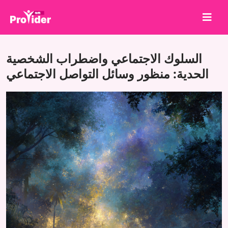
شارك لتربح!
السلوك الاجتماعي واضطراب الشخصية
من نحن
الحدية: منظور وسائل التواصل الاجتماعي
تسجيل الدخول
إنشاء حساب
الخدمات
API
الشروط
مدونة