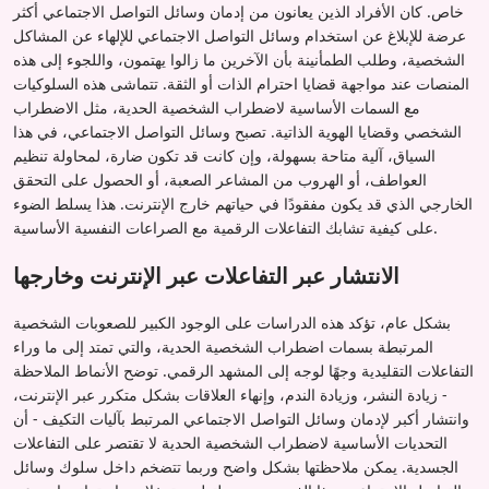
خاص. كان الأفراد الذين يعانون من إدمان وسائل التواصل الاجتماعي أكثر
عرضة للإبلاغ عن استخدام وسائل التواصل الاجتماعي للإلهاء عن المشاكل
الشخصية، وطلب الطمأنينة بأن الآخرين ما زالوا يهتمون، واللجوء إلى هذه
المنصات عند مواجهة قضايا احترام الذات أو الثقة. تتماشى هذه السلوكيات
مع السمات الأساسية لاضطراب الشخصية الحدية، مثل الاضطراب
الشخصي وقضايا الهوية الذاتية. تصبح وسائل التواصل الاجتماعي، في هذا
السياق، آلية متاحة بسهولة، وإن كانت قد تكون ضارة، لمحاولة تنظيم
العواطف، أو الهروب من المشاعر الصعبة، أو الحصول على التحقق
الخارجي الذي قد يكون مفقودًا في حياتهم خارج الإنترنت. هذا يسلط الضوء
على كيفية تشابك التفاعلات الرقمية مع الصراعات النفسية الأساسية.
الانتشار عبر التفاعلات عبر الإنترنت وخارجها
بشكل عام، تؤكد هذه الدراسات على الوجود الكبير للصعوبات الشخصية
المرتبطة بسمات اضطراب الشخصية الحدية، والتي تمتد إلى ما وراء
التفاعلات التقليدية وجهًا لوجه إلى المشهد الرقمي. توضح الأنماط الملاحظة
- زيادة النشر، وزيادة الندم، وإنهاء العلاقات بشكل متكرر عبر الإنترنت،
وانتشار أكبر لإدمان وسائل التواصل الاجتماعي المرتبط بآليات التكيف - أن
التحديات الأساسية لاضطراب الشخصية الحدية لا تقتصر على التفاعلات
الجسدية. يمكن ملاحظتها بشكل واضح وربما تتضخم داخل سلوك وسائل