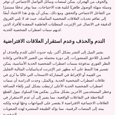
والخوف من الهجران. يمكن لمنصات وسائل التواصل الاجتماعي أن توفر
وسيلة سهلة الوصول ظاهريًا لتلبية هذه الاحتياجات، مما يوفر تدفقًا مستمرًا
من التفاعل الاجتماعي والتحقق. ومع ذلك، يمكن أن يؤدي هذا الاعتماد أيضًا
إلى تفاقم تحديات العلاقات الشخصية المتأصلة، حيث قد لا تلبي الفروق
الدقيقة في الاتصال عبر الإنترنت المتطلبات العاطفية المعقدة للأفراد الذين
لديهم سمات اضطراب الشخصية الحدية.
الندم والحذف وعدم استقرار العلاقات الافتراضية
يشير الميل إلى النشر بشكل أكبر، يليه حدوث أعلى للندم والحذف أو
التعديل اللاحق للمنشورات، إلى دورة محتملة من التعبير الاندفاعي وإعادة
النظر الفوري مدفوعة بسمات اضطراب الشخصية الحدية الأساسية. يمكن
تفسير هذا النمط على أنه مظهر عبر الإنترنت لديناميكيات المثالية-التقليل
من القيمة أو الإفراط في المشاركة-الانسحاب التي غالبًا ما تُرى في
علاقات اضطراب الشخصية الحدية. وبالمثل، وجدت الدراسة أن سمات
اضطراب الشخصية الحدية الأعلى ارتبطت بشكل كبير بإلغاء الصداقة
وحظر المستخدمين الآخرين بشكل متكرر. يعكس هذا السلوك ميول القطع
الملاحظة في التفاعلات الواقعية، مما يشير إلى أن عدم الاستقرار في
العلاقات الاجتماعية الافتراضية لا يقتصر على المواجهات وجهًا لوجه ولكنه
يمتد إلى المنصات الرقمية، مما يؤكد الطبيعة المنتشرة لهذه الصعوبات
الشخصية.