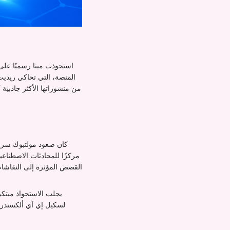
استحوذت ميتا رسميًا على
المنصة، التي تحاكي ريديت 
من منشوراتها الأكثر جاذبية
كان صعود مولتبوك سري
مركزًا للمحادثات الاصطناع
القصص المؤثرة إلى النقاشات
يجلب الاستحواذ مبتكر