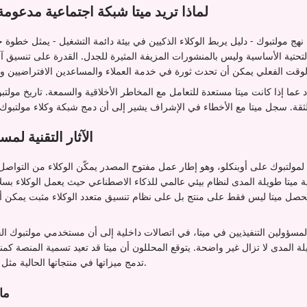
لماذا تريد ميتا شبكة اجتماعية مدعومة
نهج مولتبوك - دليل يربط الوكلاء الذكيين في بيئة دائمة التشغيل - يمثل خطوة جد
 التحتية الأساسية وليس بالمنشورات المزيفة المثيرة للجدل. القدرة على تنسيق آ
د عما إذا كانت ميتا مستعدة للتعامل مع المخاطر الأخلاقية والسمعة. تاريخ مولتب
الآثار التقنية لمس
ة لمولتبوك على أوبنكلو، وهو إطار عمل مفتوح المصدر يمكّن الوكلاء من التواصل 
ية ميتا طويلة المدى لنظام بيئي عالمي للذكاء الاصطناعي حيث يعمل الوكلاء بس
تحصل ميتا ليس فقط على منتج بل على نظام تنسيق متعدد الوكلاء مثبت يمكن أ
لمسؤولين التنفيذيين في ميتا، في اتصالات داخلية إلى أن مستخدمي مولتبوك ال
 المدى لا تزال غير واضحة. يتوقع المحللون أن ميتا قد تعيد تسمية المنصة كمن
تدمج ميزاتها في منتجاتها الحالية مثل واتساب أو فيسبوك ماسنجر.
ما