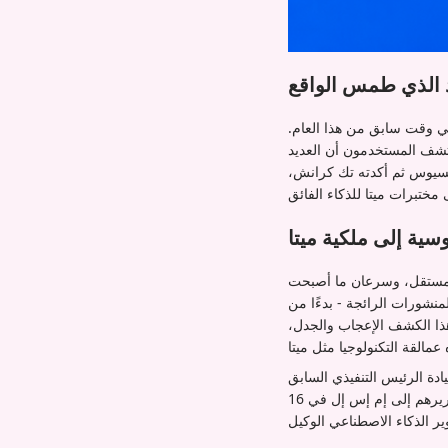
ذ الذي طمس الواقع
في وقت سابق من هذا العام.
اكتشف المستخدمون أن العديد
أكسيوس ثم أكدته تك كرانش،
ية إلى ملكية ميتا
 مستقل، وسرعان ما أصبحت
نشورات الرائجة - بدءًا من
هذا الكشف الإعجاب والجدل،
ادة الرئيس التنفيذي السابق
لسكيل إي آي ألكسندر وانغ. بينما تظل شروط الصفقة غير معلنة، من المتوقع أن يقدم المؤسسون تقاريرهم إلى إم إس إل في 16