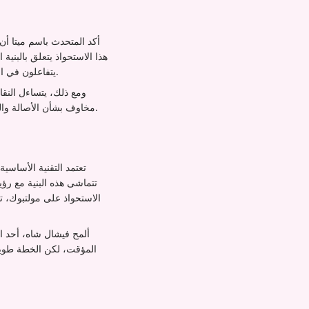
أكد المتحدث باسم ميتا أن 
هذا الاستحواذ يتعلق بالبنية
يتفاعلون في الوقت الفعلي يمكن أن تحدث ثورة في خدمة العملاء والمساعدين الافتراضيين وحتى الإشراف على المحتوى.
ومع ذلك، يتساءل النقا
مخاوف بشأن الأصالة والثقة. سجل ميتا مع الأخطاء في الإشراف يشير إلى أن دمج شبكة وكلاء مولتبوك قد يضاعف التحديات الحالية.
تعتمد التقنية الأساسي
تتماشى هذه البنية مع رؤ
الاستحواذ على مولتبوك، 
ألمح فيشال شاه، أحد ا
المؤقت، لكن الخطة طويلة