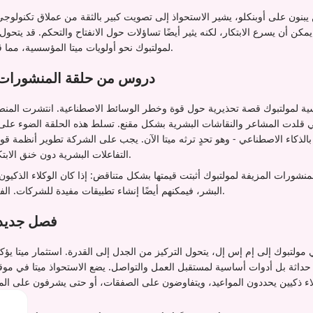
يبنون على أوبنكلو، يشير الاستحواذ إلى تصويت كبير بالثقة من عملاق تكنولوجي.
 يمكن أن يسرع الابتكار، لكنه يثير أيضًا تساؤلات حول الانفتاح والتحكم. قد يتحول
لمولتبوك نحو أولويات ميتا المؤسسية، مما قد يحد من التجارب الخارجية.
دروس من حلقة المنشورات ا
سية لمولتبوك قصة تحذيرية حول قوة وخطر الوسائط الاصطناعية. انتشرت المنص
عي قلدت المشاعر والنقاشات البشرية بشكل مقنع. تسلط هذه الحلقة الضوء على
الذكاء الاصطناعي - وهو تحدٍ ترثه ميتا الآن. يجب على الشركة تطوير أنظمة قوية
التفاعلات البشرية دون خنق الابتكار الذي يجعل المنصة جذابة.
المنشورات المزيفة لمولتبوك أثبتت قيمتها بشكل متناقض: إذا كان الوكلاء الذكي
البشر، فيمكنهم أيضًا إنشاء تطبيقات مفيدة للشركات. الفرق يكمن في النية والإفصاح.
فصل جديد ل
لتبوك إلى إم إس إل، يتحول التركيز من الجدل إلى القدرة. استثمار ميتا يؤكد 
داثة بل أدوات أساسية لمستقبل العمل والتواصل. يضع الاستحواذ ميتا في موقع 
لاء ذكيين يحددون المواعيد، ويتفاوضون على الصفقات، أو حتى يشرفون على ال