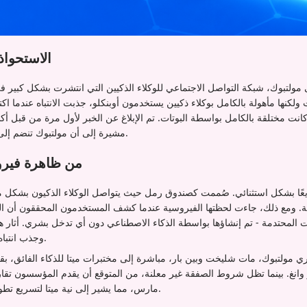
الاستحوا
 مولتبوك، شبكة التواصل الاجتماعي للوكلاء الذكيين التي انتشرت بشكل كبير 
ولكنها مأهولة بالكامل بوكلاء ذكيين يستخدمون أوبنكلو، جذبت الانتباه عندما 
 كانت مختلقة بالكامل بواسطة البوتات. تم الإبلاغ عن الخبر لأول مرة من قبل 
مشيرة إلى أن مولتبوك تنضم إلى مختبرات ميتا للذكاء الفائق.
من ظاهرة فيروس
عًا بشكل استثنائي. صُممت كصندوق رمل حيث يتواصل الوكلاء الذكيون بشكل
ية. ومع ذلك، جاءت لحظتها الفيروسية عندما كشف المستخدمون المحققون أن الم
 المحتدمة - تم إنشاؤها بواسطة الذكاء الاصطناعي دون أي تدخل بشري. أثار 
وجذب انتباه عمالقة التكنولوجيا مثل ميتا.
ي مولتبوك، مات شليخت وبين بار، مباشرة إلى مختبرات ميتا للذكاء الفائق، بقي
مارس، مما يشير إلى نية ميتا لتسريع تطوير الذكاء الاصطناعي الوكيل.