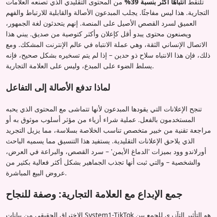
تلتقط
انتباهًا أكثر بنسبة 39%
من المحتوى التقليدي الذي تصنعه العلامات
التجارية. هذا ليس مفاجئًا. يجلب المبدعون الأصالة والقابلية للارتباط والفهم
العميق لسرد القصص الأصيل على المنصة. إنهم يتحدثون لغة الجمهور،
ويصنعون محتوى يبدو أقل كإعلان وأكثر كتوصية من صديق. يبني هذا
الاتصال الإنساني الثقة، وهي عملة الانتباه في عالم الإنترنت المشكك. ومع
ذلك، فإن هذا الانتباه سلاح ذو حدين – إذا لم يتم تسخيره بشكل صحيح، فإنه
يسلط الضوء على المبدع، وليس على العلامة التجارية.
لماذا تدفع الأصالة إلى التفاعل
تنجح الإعلانات التي يقودها المبدعون لأنها تتماشى مع المحتوى الذي يحبه
المستخدمون بالفعل. عملية شراء أزياء من مؤثر أسلوب موثوق به أو
مراجعة تقنية من خبير متخصص تناسب الخلاصة بسلاسة، مما يزيل التجريد
الذي يلاحق الإعلانات التقليدية. يستفيد هذا التنسيق مما يسميه الباحث
أورلاندو وود بميزات 'الدماغ الأيمن' – سرد القصص، والبراعة في العرض،
والشخصية – والتي ثبت أنها تجذب الجماهير بشكل أكثر فعالية بكثير من
عروض البيع المباشرة.
جمع الإبداع مع العلامة التجارية: وصفة للنجاح
الاختراق الحقيقي من بيانات System1-TikTok هو التأثير التآزري للجمع بين