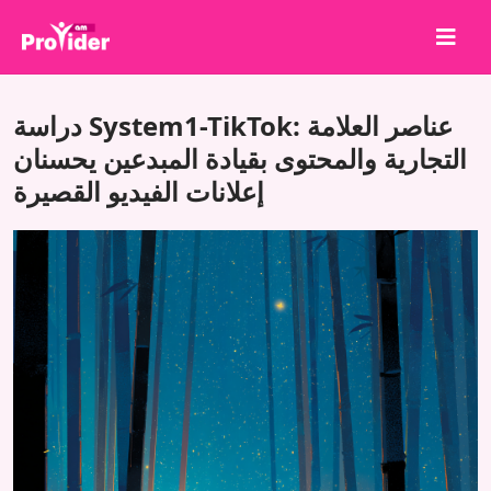
شارك لتربح!
دراسة System1-TikTok: عناصر العلامة
من نحن
التجارية والمحتوى بقيادة المبدعين يحسنان
إعلانات الفيديو القصيرة
تسجيل الدخول
إنشاء حساب
الخدمات
API
الشروط
مدونة