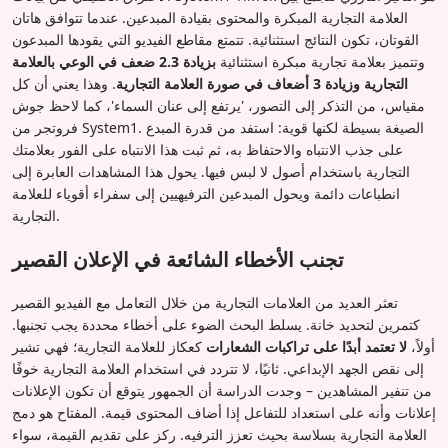
العلامة التجارية المبكرة والمحتوى بقيادة المبدعين. عندما تتوافق هاتان
القوتان، تكون النتائج استثنائية. تتمتع مقاطع الفيديو التي يقودها المبدعون
وتتميز بعلامة تجارية مبكرة استثنائية
بزيادة 2.3 ضعف في الوعي بالعلامة
التجارية وزيادة 3 أضعاف في صورة العلامة التجارية
. وهذا يعني أن كل
مقياس، من التذكر إلى التصور، 'يرتفع إلى عنان السماء'، كما لاحظ جوش
فروتجر من System1. الصيغة بسيطة لكنها قوية: استفد من قدرة المبدع
على جذب الانتباه والاحتفاظ به، ثم ثبت هذا الانتباه على الفور بعلامتك
التجارية باستخدام أصول لا لبس فيها. يحول هذا المشاهدات العابرة إلى
انطباعات دائمة ويحول المبدعين الترفيهيين إلى سفراء أقوياء للعلامة
التجارية.
تجنب الأخطاء الشائعة في الإعلان القصير
تعثر العديد من العلامات التجارية من خلال التعامل مع الفيديو القصير
كتمرين لتحديد خانة. يسلط البحث الضوء على أخطاء محددة يجب تجنبها.
أولاً،
لا تعتمد أبدًا على تراكبات الشعارات
كعكاز للعلامة التجارية؛ فهي تشير
إلى نقص الجهد الإبداعي. ثانيًا، لا تتردد في استخدام العلامة التجارية خوفًا
من تنفير المشاهدين – وجدت الدراسة أن الجمهور يتوقع أن تكون الإعلانات
إعلانات وأنه على استعداد للتفاعل إذا أضاف المحتوى قيمة. المفتاح هو دمج
العلامة التجارية بسلاسة بحيث تعزز الترفيه. ركز على تقديم القيمة، سواء