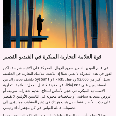
قوة العلامة التجارية المبكرة في الفيديو القصير
في عالم الفيديو القصير سريع الزوال، المعركة على الانتباه شرسة، لكن
الفوز في هذه المعركة لا يعني شيئًا إذا تلاشت علامتك التجارية في الخلفية.
يكشف بحث رائد من System1 وTikTok، يحلل أكثر من 92,000 رد فعل
للمستخدمين على 887 إعلانًا، عن حقيقة لا تقبل الجدل: العلامة التجارية
الاستثنائية المبكرة هي حجر الأساس للنجاح. تقديم شعارات صوتية، أو
عروض منتجات سياقية، أو شخصيات محبوبة في الثانيتين الأوليين لا يقتصر
على جذب الأنظار فقط – بل يثبت هويتك في ذهن المشاهد، مما يؤدي إلى
تحسينات قابلة للقياس في كل مؤشر أداء رئيسي.
هذا لا يتعلق بأساليب البيع المتطفلة؛ بل يتعلق بالطلاقة السريعة. عندما