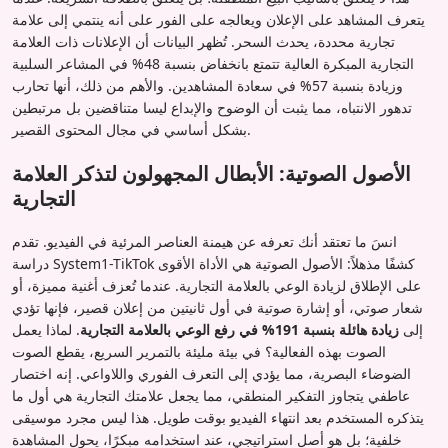
يتعرف المشاهد على الإعلان ويعالجه على الفور على أنه ينتمي إلى علامة
تجارية محددة، يحدث السحر. تُظهر البيانات أن الإعلانات ذات العلامة
التجارية المبكرة العالية تتمتع بانخفاض بنسبة 48% في المشاعر السلبية
وزيادة بنسبة 57% في سعادة المشاهدين. والأهم من ذلك، أنها تحارب
تدهور الانتباه، مما يثبت أن الوضوح والإبداع ليسا متناقضين بل مرتبطين
بشكل أساسي في مجال المحتوى القصير.
الأصول الصوتية: الأبطال المجهولون لتذكر العلامة
التجارية
انسَ ما تعتقد أنك تعرفه عن هيمنة العناصر المرئية في الفيديو. تقدم
دراسة System1-TikTok كشفًا مذهلاً: الأصول الصوتية هي الأداة الأقوى
على الإطلاق لزيادة الوعي بالعلامة التجارية. عندما تُعزف أغنية مميزة، أو
شعار صوتي، أو إشارة صوتية في أول ثانيتين من إعلان قصير، فإنها تؤدي
إلى
زيادة هائلة بنسبة 191% في رفع الوعي بالعلامة التجارية
. لماذا يعمل
الصوت بهذه الفعالية؟ في بيئة مليئة بالتمرير السريع، يقطع الصوت
الضوضاء البصرية، مما يؤدي إلى التعرف الفوري واللاواعي. إنه اختصار
عاطفي يتجاوز التفكير المنطقي، مما يجعل علامتك التجارية هي أول ما
يتذكره المستخدم بعد انتهاء الفيديو بوقت طويل. هذا ليس مجرد موسيقى
خلفية؛ بل هو أصل استراتيجي، عند استخدامه مبكرًا، يحول المشاهدة