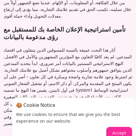
من خلال الفكاهة، أو المعلومات، أو الإلهام. عندما تضع الجمهور أولاً من
خلال تسليته، تكسب الحق في تقديم علامتك التجارية، مما يؤدي إلى ارتفاع
معدلات التحويل وأداء حملة أقوى.
تأمين استراتيجية الإعلان الخاصة بك للمستقبل مع
رؤى مدعومة بالبيانات
آثار هذا البحث عميقة بالنسبة للمسوقين الذين يتنقلون في اقتصاد
المبدعين. لم يعد كافيًا التعاون مع المؤثرين المشهورين والأمل في الأفضل.
النهج الاستراتيجي المستنير بالبيانات أمر ضروري. ابدأ بتحديد المبدعين
الذين يتوافق جمهورهم وأسلوب محتواهم بشكل أصيل مع علامتك التجارية.
ثم اشترط وجود علامة تجارية واضحة ومبكرة في كل تعاون – أصر على أن
يكون المنتج في المقدمة والمركز، أو ذكر الاسم، أو تشغيل الشعار الصوتي
في أول ثانيتين. يقيس هذا النهج ما تسميه System1 استراتيجية الوسائط
'الكثير من الأشياء الصغيرة'، حيث تبني العديد من الشراكات الصغيرة
والمميزة جيدًا مع المبدعين معًا قيمة علامة تجارية كبيرة. من خلال تبني كل
🍪 Cookie Notice
من فن سرد القصص للمبدعين وعلم العلامة التجارية المبكرة، يمكن
We use cookies to ensure that we give you the best
للعلامات التجارية فتح مستويات غير مسبوقة من الانتباه، والتذكر، وفي
experience on our website.
النهاية، النمو في ساحة الفيديو القصير.
Accept