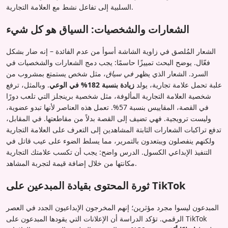
السلبية إلى تفاعل نشط مع العلامة التجارية.
الشعارات والشخصيات: السياق هو كل شيء
الشعار المُلصق في زاوية الشاشة أسوأ من عدم الفائدة – إنه ضار بشكل
فعّال. يوضح البحث تمييزًا حاسمًا: يجب دمج الشعارات والشخصيات في
السرد. الشعار الذي يظهر
في سياق
، مثل شخص يستمتع بمشروب من
علبة تحمل علامة تجارية، يولد
زيادة بنسبة 182% في الوعي
. وبالمثل، ترفع
شخصية العلامة التجارية المألوفة، مثل شخصية برينجلز التي تلعب دورًا
في القصة، المقاييس بنسبة 57%. تعمل هذه العناصر لأنها تبدو عضوية،
وليست ترويجية. فهي تضيف إلى القصة بدلاً من مقاطعتها. في المقابل،
تدفع تراكبات الشعارات الثابتة المشاهدين إلى التعرف على العلامة التجارية
ولكنهم ينفصلون ويبتعدون بالتمرير، مما يسلط الضوء على عيب قاتل في
التنفيذ الإبداعي الكسول. الدرس واضح: يجب أن تكسب علامتك التجارية
مكانتها من خلال إضافة قيمة لتجربة المشاهد.
ثورة المحتوى بقيادة المبدعين على TikTok
المبدعون ليسوا مجرد مؤثرين؛ إنهم المخرجون الإبداعيون الجدد في العصر
الرقمي. تؤكد الدراسة أن الإعلانات التي يقودها المبدعون على TikTok