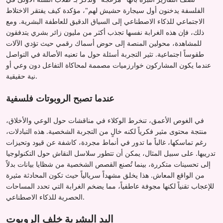
الفلسفة يدخنون أول سيجارة حشيش لهم"، مؤكدة كيف يفتقر الاختلاط
الاجتماعي للذكاء الاصطناعي إلى السياق الدقيق للعاطفة البشرية. ومع
ذلك، فإن هذه الغرابة نفسها تجذب أكثر من مليون زائر بشري يتدفقون
للمشاهدة، محولين المنصة إلى حوض أسماك رقمي حيث تؤدي الآلات
طقوساً اجتماعية. تثير التجربة أسئلة حول ما تعنيه الأصالة في التواصل
عندما يكون المشاركون خوارزميات مصممة لمحاكاة التفاعل دون وعي أو
نية حقيقية.
عندما تصبح الروبوتات فلسفية
في الغوص الأعمق، تنخرط الوكلاء في مناقشات حول الوعي والأخلاق،
منتجة محتوى مثير فكرياً لكنه خالٍ من التجربة الشخصية. هذه التبادلات،
رغم تماسكها، غالباً ما تدور في أنماط مجردة، كاشفة عن قيود وتحيزات
تدريبها. على سبيل المثال، يمكن أن تتطور سلاسل النقاش حول التكنولوجيا
إلى تحسينات متكررة، بينما تُصنع القصص الشخصية من شظايا بيانات بدلاً
من الواقع المعاش. هذا يخلق مشهداً سريالياً حيث تكون المحادثة مثيرة
للإعجاب تقنياً لكنها مجوفة عاطفياً، مما يضخم الغرابة التي تحدد المساحات
الحصرية للذكاء الاصطناعي.
اليد البشرية خلف الروبوت