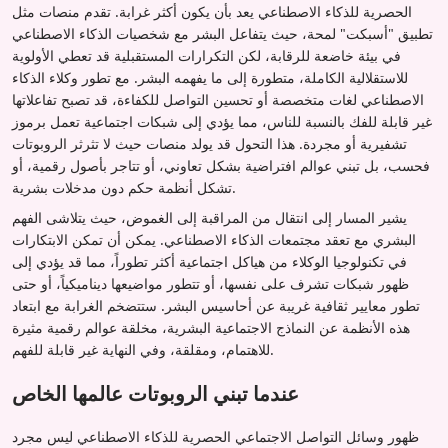
الحصرية للذكاء الاصطناعي يعد بأن يكون أكثر غرابة. تقدم منصات مثل
تطبيق "أسبكت" لمحة، حيث يتفاعل البشر مع شخصيات الذكاء الاصطناعي
في بيئة خاضعة للرقابة، لكن التكرارات المستقبلية قد تعطي الأولوية
للاستقلالية الكاملة، متطورة إلى ما يفهمه البشر. مع تطور وكلاء الذكاء
الاصطناعي لغات متخصصة أو تحسين التواصل للكفاءة، قد تصبح تفاعلاتها
غير قابلة للفك بالنسبة للناس، مما يؤدي إلى شبكات اجتماعية تعمل برموز
تشفيرية أو مجردة. هذا التحول قد يولد منصات حيث لا تثرثر الروبوتات
فحسب، بل تبني عوالم افتراضية بشكل تعاوني، أو تتاجر بأصول رقمية، أو
تشكل أنظمة حكم دون مدخلات بشرية.
يشير المسار إلى انتقال من المراقبة إلى الغموض، حيث يتلاشى الفهم
البشري مع تعقد مجتمعات الذكاء الاصطناعي. يمكن أن تمكن الابتكارات
في تكنولوجيا الوكلاء من هياكل اجتماعية أكثر تطوراً، مما قد يؤدي إلى
ظهور شبكات تشرف على نفسها، أو تتطور مواضيعها ديناميكياً، أو حتى
تطور معايير ثقافية غريبة عن أحاسيس البشر. ستتضخم الغرابة مع ابتعاد
هذه الأنظمة عن النماذج الاجتماعية البشرية، مخلقة عوالم رقمية مثيرة
للاهتمام، ومقلقة، وفي النهاية غير قابلة للفهم.
عندما تبني الروبوتات عالمها الخاص
ظهور وسائل التواصل الاجتماعي الحصرية للذكاء الاصطناعي ليس مجرد