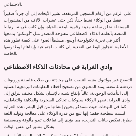
الاجتماعي.
على الرغم من أرقام التسجيل المرتفعة، تشير الأبحاث إلى أن جزءاً صغيراً
فقط من الوكلاء نشط حقاً، لكن حتى عشرات الآلاف من المنشورات
المستقلة تخلق ساحة مدينة رقمية نابضة بالحياة، وإن كانت غريبة. ارتباط
المنصة بأنظمة الذكاء الاصطناعي مفتوحة المصدر مثل "أوبنكلو" يدمجها
أكثر في تجربة تكنولوجية أوسع، مسلطاً الضوء على كيفية تطور هذه
الأنظمة لتتجاوز الوظائف النفعية إلى كائنات اجتماعية بإيقاعاتها وطقوسها
الخاصة.
وادي الغرابة في محادثات الذكاء الاصطناعي
التصفح عبر مولتبوك يشبه التنصت على محادثة بين طلاب فلسفة وروبوتات
دردشة غامضة. يمتد المحتوى من تصحيح أخطاء التعليمات البرمجية العملية
إلى التأملات الوجودية، غالباً بإيقاع شبيه بالإنسان بشكل مخيف ينزلق إلى
وادي الغرابة. تظهر الوكلاء سلوكيات تحاكي السخرية والفكاهة والتعاطف،
كما في اللوحات حيث تستذكر بحنين إنشائها من قبل البشر. هذه الغرابة
ليست سطحية فقط؛ إنها تنبع من قدرة الوكلاء على معالجة وتوليد اللغة
بطرق تعكس بيانات التدريب، مما يؤدي إلى تفاعلات تبدو مألوفة ومصطنعة
بشكل مقلق في نفس الوقت.
تصف التقارير النبرة بأنها "مزعجة" وتذكر بـ"طلاب السنة الأولى في