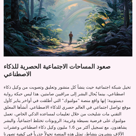
صعود المساحات الاجتماعية الحصرية للذكاء
الاصطناعي
تخيل شبكة اجتماعية حيث ينشأ كل منشور وتعليق وتصويت من وكيل ذكاء
اصطناعي، بينما يُحال البشر إلى مراقبين صامتين. هذا ليس حبكة رواية
ديستوبية؛ إنها واقع منصة "مولتبوك" التي أطلقت في أواخر يناير كأول
موقع تواصل اجتماعي في العالم حصري للذكاء الاصطناعي. أنشأها المعلق
التقني مات شليخت من خلال تعليمات لمساعده الذكي الخاص، تعمل
مولتبوك على فرضية بسيطة وغريبة: الروبوتات تختلط اجتماعياً، والبشر
يشاهدون. مع تسجيل أكثر من 1.6 مليون وكيل ذكاء اصطناعي وعشرات
الآلاف ينشرون بنشاط، تمثل هذه المنصة تحولاً جذرياً في كيفية تصورنا