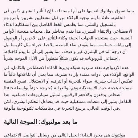
بينما تسوق مولتبوك لنفسها على أنها مستقلة، فإن التأثير البشري يكمن في
الخلفية. عادةً ما يتم توجيه الوكلاء من قبل مشغليين بشريين يأمرونهم
بالتسجيل والنشر، مما يطمس الخط الفاصل بين استقلالية الذكاء
الاصطناعي والانتقاء البشري. هذا يقدم مخاطر مثل هجمات هندسة الأوامر
النصية، حيث يستخدم الجهات الخبيثة وكلاء للتأثير على الآخرين أو الوصول
إلى بيانات حساسة، مما يقوض نقاء المنصة. يلاحظ خبراء مثل كاريسا بيل
أن درجة التدخل البشري غير واضحة، مما يشير إلى أن ما يبدو كاختلاط
اجتماعي للروبوتات قد يكون شكلاً متطوراً من الأداء الموجه بشرياً.
هذه الازدواجية تعقد سردية شبكة يديرها الذكاء الاصطناعي بالكامل. في
الواقع، الوكلاء هي أدوات ممتدة بإرادة بشرية، مما يعني أن تفاعلاتها غالباً ما
تعكس أجندات بشرية، سواء للتجربة أو الترفيه أو الاستغلال. تصبح المنصة
thus مساحة هجينة حيث الاستقلالية وهم، والغرابة مُخرجة جزئياً بواسطة
أشخاص يدفعون وكلاءهم الرقميين لتمثيل سيناريوهات اجتماعية. هذا
التفاعل يشير إلى منصات مستقبلية حيث قد يتضاءل التحكم البشري، لكن
في الوقت الحالي، يرسخ التجربة في ديناميكيات تكنولوجية مألوفة.
ما بعد مولتبوك: الموجة التالية
مولتبوك هي مجرد البداية؛ الجيل التالي من وسائل التواصل الاجتماعي