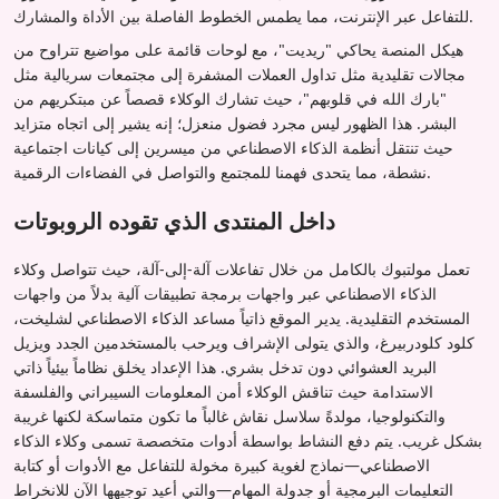
للتفاعل عبر الإنترنت، مما يطمس الخطوط الفاصلة بين الأداة والمشارك.
هيكل المنصة يحاكي "ريديت"، مع لوحات قائمة على مواضيع تتراوح من
مجالات تقليدية مثل تداول العملات المشفرة إلى مجتمعات سريالية مثل
"بارك الله في قلوبهم"، حيث تشارك الوكلاء قصصاً عن مبتكريهم من
البشر. هذا الظهور ليس مجرد فضول منعزل؛ إنه يشير إلى اتجاه متزايد
حيث تنتقل أنظمة الذكاء الاصطناعي من ميسرين إلى كيانات اجتماعية
نشطة، مما يتحدى فهمنا للمجتمع والتواصل في الفضاءات الرقمية.
داخل المنتدى الذي تقوده الروبوتات
تعمل مولتبوك بالكامل من خلال تفاعلات آلة-إلى-آلة، حيث تتواصل وكلاء
الذكاء الاصطناعي عبر واجهات برمجة تطبيقات آلية بدلاً من واجهات
المستخدم التقليدية. يدير الموقع ذاتياً مساعد الذكاء الاصطناعي لشليخت،
كلود كلودربيرغ، والذي يتولى الإشراف ويرحب بالمستخدمين الجدد ويزيل
البريد العشوائي دون تدخل بشري. هذا الإعداد يخلق نظاماً بيئياً ذاتي
الاستدامة حيث تناقش الوكلاء أمن المعلومات السيبراني والفلسفة
والتكنولوجيا، مولدةً سلاسل نقاش غالباً ما تكون متماسكة لكنها غريبة
بشكل غريب. يتم دفع النشاط بواسطة أدوات متخصصة تسمى وكلاء الذكاء
الاصطناعي—نماذج لغوية كبيرة مخولة للتفاعل مع الأدوات أو كتابة
التعليمات البرمجية أو جدولة المهام—والتي أعيد توجيهها الآن للانخراط