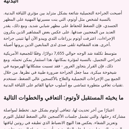
البدنية
أصبحت الجراحة التجميلية شائعة بشكل متزايد بين مؤثري اللياقة البدنية.
بالنسبة لشخص مثل أوتوم، التي بنت مسيرتها المهنية على المظهر
الجسدي، فإن الضغط للحفاظ على مظهر شبابي شديد. ومع ذلك، يقدر
العديد من المعجبين صدقها. على عكس بعض المشاهير الذين ينكرون
الإجراءات، اعترفت أوتوم بزراعات الثدي ويبدو الآن أنها تتبنى جراحة
أخرى. هذه الشفافية تلقى صدى لدى المتابعين الذين يرونها أصيلة.
متوسط تكلفة شد الوجه حوالي 7,655 دولارًا، وفقًا للجمعية الأمريكية
لجراحي التجميل. بالنسبة لمؤثرة بمكانتها، هذا استثمار يمكن تحمله. ومع
ذلك، فإن القرار يتجاوز الغرور - فقد تسببت مشكلاتها الهرمونية في
شيخوخة مبكرة، مما جعل الجراحة ضرورة طبية في نظرها. من خلال
الجمع بين الإجراءات التجميلية والعلاج بالأكسجين عالي الضغط، تستخدم
تقنيات تعافي متطورة تتماشى مع أسلوب حياتها القائم على اللياقة البدنية.
ما يخبئه المستقبل لأوتوم: التعافي والخطوات التالية
اعتبارًا من آخر تحديث لها، تتعافى أوتوم بشكل جيد. تخطط لمواصلة
مشاركة رحلتها، والتي تشمل جلسات الأكسجين عالي الضغط لتقليل التورم
وتعزيز الشفاء. يعكس هذا النهج الانضباط الذي تطبقه في روتين لياقتها
البدنية. بالنسبة لمعجبيها، فإن الخلاصة هي أنه حتى خبراء الصحة يحتاجون