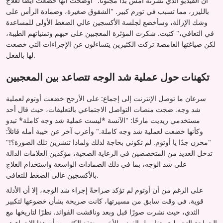
أن الفيديو الذي نشرته أمس بدا مجنونًا." أوضحت أنها خضعت أيضًا لعلاج
بالليزر، مما تسبب في تورم كبير. "الشقوق صغيرة، وضمادة الرأس على
وشك الإزالة، وسأخضع لجلسة الأكسجين عالي الضغط الأولى للمساعدة
في التعافي،" كتبت. شكرت المؤثرة المعجبين على حبهم وتمنياتهم الطيبة،
لكن صياغتها الغامضة تركت الكثيرين يتساءلون عن الإجراءات التي خضعت
لها بالفعل.
تكهنات حول عملية شد الوجه تتصاعد بين المعجبين
سرعان ما توصل الإنترنت إلى إجماع: على الأرجح خضعت أوتوم لعملية
شد وجه. ضجت منصات التواصل الاجتماعي بالتعليقات، حيث قال أحد
مستخدمي ريديت مازحًا: "الآنسة *ليست عملية شد وجه كاملة* تبدو
وكأنها خضعت لعملية شد وجه كاملة." وأعرب آخر عن خيبة أمله قائلاً:
"محزن جدًا يا أوتوم. لم تكوني بحاجة لذلك ولماذا تنشرين تلك الصورة؟!"
تدخل العديد من المتخصصين في الرعاية الصحية، مؤكدين العلامات الدالة
على شد الوجه، بما في ذلك الضمادات الواسعة واستخدام العلاج
بالأكسجين عالي الضغط للتعافي.
على الرغم من أن أوتوم لم تؤكد صراحةً إجراء شد الوجه، إلا أن الأدلة
قوية. في وقت سابق من مسيرتها، كانت صريحة بشأن خضوعها لتكبير
الثدي، حيث نشرت صورًا قبل وبعد وناقشت الفوائد. نظرًا لتاريخها مع
الجراحة التجميلية وتفاصيل الفيديو الأخير، يعتقد الكثيرون أن هذا الإجراء هو