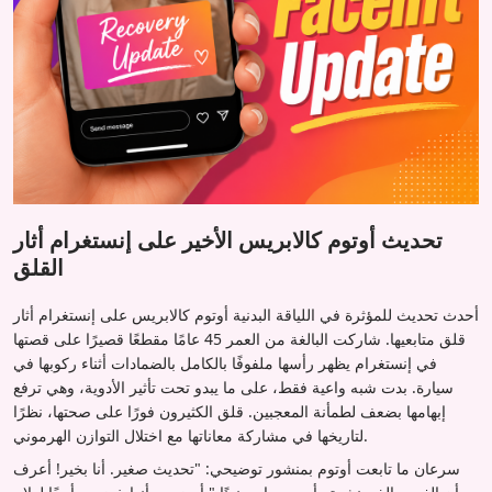
تحديث أوتوم كالابريس الأخير على إنستغرام أثار
القلق
أحدث تحديث للمؤثرة في اللياقة البدنية أوتوم كالابريس على إنستغرام أثار
قلق متابعيها. شاركت البالغة من العمر 45 عامًا مقطعًا قصيرًا على قصتها
في إنستغرام يظهر رأسها ملفوفًا بالكامل بالضمادات أثناء ركوبها في
سيارة. بدت شبه واعية فقط، على ما يبدو تحت تأثير الأدوية، وهي ترفع
إبهامها بضعف لطمأنة المعجبين. قلق الكثيرون فورًا على صحتها، نظرًا
لتاريخها في مشاركة معاناتها مع اختلال التوازن الهرموني.
سرعان ما تابعت أوتوم بمنشور توضيحي: "تحديث صغير. أنا بخير! أعرف