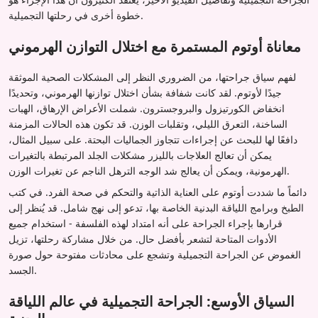
خطوة أخرى في رحلتها التجميلية.
معاناة أوتوم المستمرة مع اختلال التوازن الهرموني
لفهم سياق جراحتها، من الضروري النظر إلى المشكلات الصحية الموثقة
جيدًا لأوتوم. لقد كانت شفافة بشأن اختلال توازنها الهرموني، وتحديدًا
انخفاض الكورتيزول والبروجسترون. شملت الأعراض الإرهاق، الهبات
الساخنة، التعرق الليلي، وتقلبات الوزن. قد تكون هذه الحالات المزمنة
دافعًا لها للبحث عن إجراءات تتجاوز الجماليات البحتة. على سبيل المثال،
يمكن أن تعالج العلاجات بالليزر مشكلات الجلد المرتبطة بالتغيرات
الهرمونية، ويمكن أن يعالج شد الوجه الترهل الناجم عن تغيرات الوزن.
دائماً ما شددت أوتوم على العناية الذاتية والتحكم في صحة الفرد. في كتب
الطبخ وبرامج اللياقة البدنية الخاصة بها، تدعو إلى نهج شامل. قد يُنظر إلى
قرارها بإجراء الجراحة على أنه امتداد لهذه الفلسفة - استخدام جميع
الأدوات المتاحة لتشعر بأفضل حال. من خلال مشاركة رحلتها، تزيل
الغموض عن الجراحة التجميلية وتشجع على محادثات مفتوحة حول صورة
الجسد.
السياق الأوسع: الجراحة التجميلية في عالم اللياقة