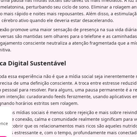
e uma pausa nas mídias sociais são talvez os mais imediatos. A luz 
melatonina, perturbando seu ciclo de sono. Eliminar a rolagem a
no mais rápido e noites mais repousantes. Além disso, a estimula
cérebro ativo quando ele deveria estar desacelerando.
exão promove uma maior sensação de presença na sua vida diária. 
nversas são mantidas sem olhares para o telefone e as caminhadas
gajamento consciente neutraliza a atenção fragmentada que a mídi
itiva.
ca Digital Sustentável
da essa experiência não é que a mídia social seja inerentemente 
recisa de uma definição consciente. A troca entre estresse reduzi
pessoal para resolver. Para alguns, uma pausa permanente é a res
 com intenção: curadorando feeds ferozmente, usando aplicativos
gnando horários estritos sem rolagem.
tivar as mídias sociais é menos sobre rejeição e mais sobre reivin
 o que conexão, calma e comunidade realmente significam para v
ence
ode descobrir que os relacionamentos mais ricos são aqueles nutrid
 menos estressante e, com o tempo, profundamente mais conectad