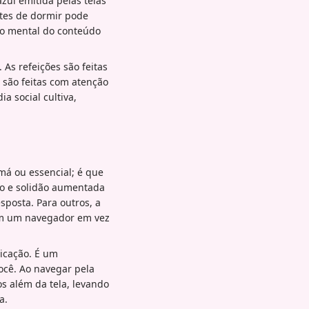
azul emitida pelas telas
ntes de dormir pode
ção mental do conteúdo
As refeições são feitas
 são feitas com atenção
a social cultiva,
má ou essencial; é que
do e solidão aumentada
posta. Para outros, a
 em um navegador em vez
dicação. É um
ocê. Ao navegar pela
os além da tela, levando
a.