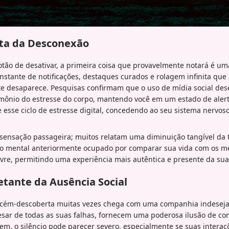
ta da Desconexão
otão de desativar, a primeira coisa que provavelmente notará é u
nstante de notificações, destaques curados e rolagem infinita que
 desaparece. Pesquisas confirmam que o uso de mídia social dese
ormônio do estresse do corpo, mantendo você em um estado de alert
e esse ciclo de estresse digital, concedendo ao seu sistema nervos
sensação passageira; muitos relatam uma diminuição tangível da t
aço mental anteriormente ocupado por comparar sua vida com os 
livre, permitindo uma experiência mais autêntica e presente da sua
etante da Ausência Social
ecém-descoberta muitas vezes chega com uma companhia indesejad
pesar de todas as suas falhas, fornecem uma poderosa ilusão de c
m, o silêncio pode parecer severo, especialmente se suas interaç