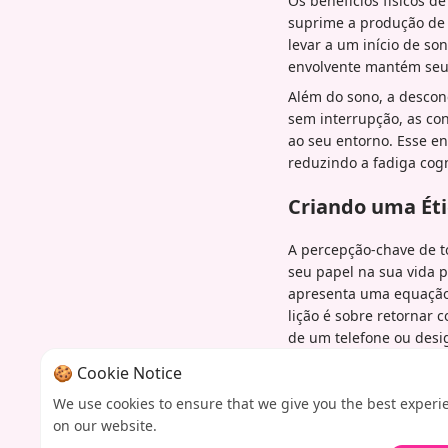
Os benefícios físicos d
suprime a produção de 
levar a um início de so
envolvente mantém seu 
Além do sono, a descon
sem interrupção, as co
ao seu entorno. Esse en
reduzindo a fadiga cogn
Criando uma Éti
A percepção-chave de to
seu papel na sua vida p
apresenta uma equação 
lição é sobre retornar
de um telefone ou desi
Em última análise, desa
🍪 Cookie Notice
experimento que ensina
We use cookies to ensure that we give you the best experi
solidão inicial, você p
on our website.
a uma vida que parece