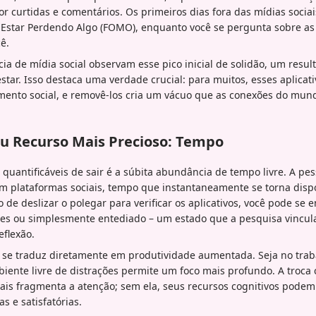
r curtidas e comentários. Os primeiros dias fora das mídias soci
 Estar Perdendo Algo (FOMO), enquanto você se pergunta sobre as
ê.
ia de mídia social observam esse pico inicial de solidão, um resu
ar. Isso destaca uma verdade crucial: para muitos, esses aplicati
mento social, e removê-los cria um vácuo que as conexões do mun
u Recurso Mais Precioso: Tempo
quantificáveis de sair é a súbita abundância de tempo livre. A p
em plataformas sociais, tempo que instantaneamente se torna disp
 de deslizar o polegar para verificar os aplicativos, você pode se 
s ou simplesmente entediado – um estado que a pesquisa vincul
eflexão.
se traduz diretamente em produtividade aumentada. Seja no trab
biente livre de distrações permite um foco mais profundo. A troca
iais fragmenta a atenção; sem ela, seus recursos cognitivos podem
as e satisfatórias.