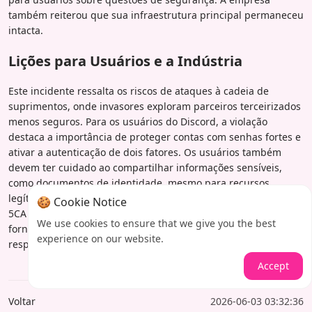
também reiterou que sua infraestrutura principal permaneceu
intacta.
Lições para Usuários e a Indústria
Este incidente ressalta os riscos de ataques à cadeia de
suprimentos, onde invasores exploram parceiros terceirizados
menos seguros. Para os usuários do Discord, a violação
destaca a importância de proteger contas com senhas fortes e
ativar a autenticação de dois fatores. Os usuários também
devem ter cuidado ao compartilhar informações sensíveis,
como documentos de identidade, mesmo para recursos
legítimos. A contradição entre as declarações do Discord e da
🍪 Cookie Notice
5CA aponta para a necessidade de uma gestão de riscos de
We use cookies to ensure that we give you the best
fornecedores mais transparente e protocolos robustos de
experience on our website.
resposta a incidentes em toda a indústria.
Accept
Voltar
2026-06-03 03:32:36