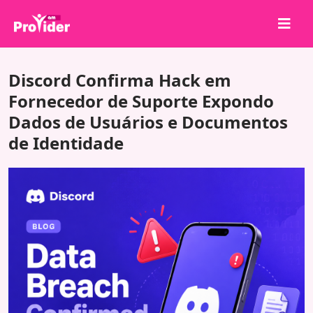
Compartilhe para Ganhar!
Discord Confirma Hack em
Sobre nós
Fornecedor de Suporte Expondo
Dados de Usuários e Documentos
Entrar
de Identidade
Cadastrar-se
Serviços
API
Termos
Blog