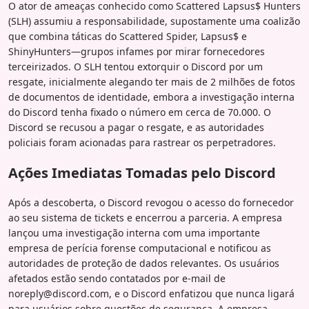
O ator de ameaças conhecido como Scattered Lapsus$ Hunters
(SLH) assumiu a responsabilidade, supostamente uma coalizão
que combina táticas do Scattered Spider, Lapsus$ e
ShinyHunters—grupos infames por mirar fornecedores
terceirizados. O SLH tentou extorquir o Discord por um
resgate, inicialmente alegando ter mais de 2 milhões de fotos
de documentos de identidade, embora a investigação interna
do Discord tenha fixado o número em cerca de 70.000. O
Discord se recusou a pagar o resgate, e as autoridades
policiais foram acionadas para rastrear os perpetradores.
Ações Imediatas Tomadas pelo Discord
Após a descoberta, o Discord revogou o acesso do fornecedor
ao seu sistema de tickets e encerrou a parceria. A empresa
lançou uma investigação interna com uma importante
empresa de perícia forense computacional e notificou as
autoridades de proteção de dados relevantes. Os usuários
afetados estão sendo contatados por e-mail de
noreply@discord.com, e o Discord enfatizou que nunca ligará
para usuários sobre questões de segurança. A empresa