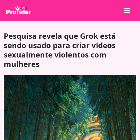
Compartilhe para Ganhar!
Pesquisa revela que Grok está
Sobre nós
sendo usado para criar vídeos
sexualmente violentos com
Entrar
mulheres
Cadastrar-se
Serviços
API
Termos
Blog