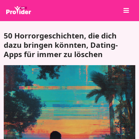
Teile, um zu gewinnen!
50 Horrorgeschichten, die dich
Über uns
dazu bringen könnten, Dating-
Apps für immer zu löschen
Anmelden
Registrieren
Dienstleistungen
API
Bedingungen
Blog