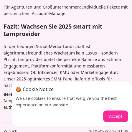
Für Agenturen und Großunternehmen: Individuelle Pakete mit
persönlichem Account-Manager
Fazit: Wachsen Sie 2025 smart mit
Iamprovider
In der heutigen Social-Media-Landschaft ist
algorithmusfreundliches Wachstum kein Luxus – sondern
Pflicht. Iamprovider bietet die perfekte Balance aus echtem
Engagement, Plattformkonformität und messbaren
Ergebnissen. Ob Influencer, KMU oder Marketingagentur:
Unser 2025-optimiertes SMM-Panel liefert die Tools für
nachhaltiges Wachstum.
🍪 Cookie Notice
Bereit für Ihre Social-Media-Transformation?
Besuchen Sie
We use cookies to ensure that we give you the best
Iamprovider noch heute und entdecken Sie Pakete für
experience on our website.
authentisches, dauerhaftes Engagement.
Accept
Zurück
2025-07-23 18:31:48