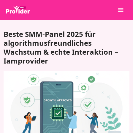
Teile, um zu gewinnen!
Beste SMM-Panel 2025 für
Über uns
algorithmusfreundliches
Wachstum & echte Interaktion –
Anmelden
Iamprovider
Registrieren
Dienstleistungen
API
Bedingungen
Blog