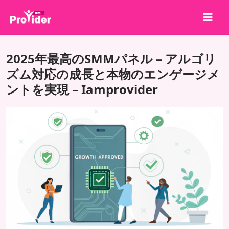
共有して勝とう！
2025年最高のSMMパネル – アルゴリ
会社概要
ズム対応の成長と本物のエンゲージメ
ントを実現 – Iamprovider
ログイン
サインアップ
サービス
API
利用規約
ブログ