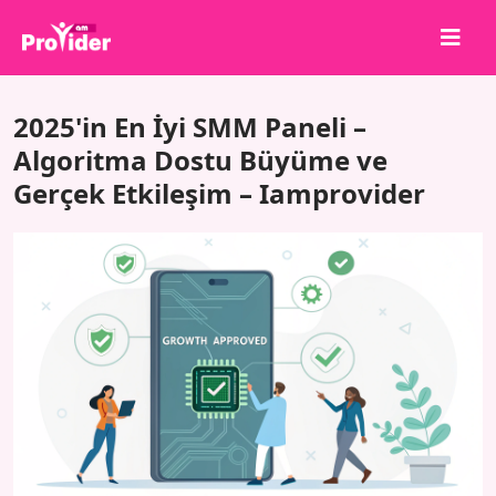
Paylaş, Kazan!
2025'in En İyi SMM Paneli –
Hakkımızda
Algoritma Dostu Büyüme ve
Gerçek Etkileşim – Iamprovider
Giriş Yap
Kayıt Ol
Hizmetler
API
Şartlar
Blog