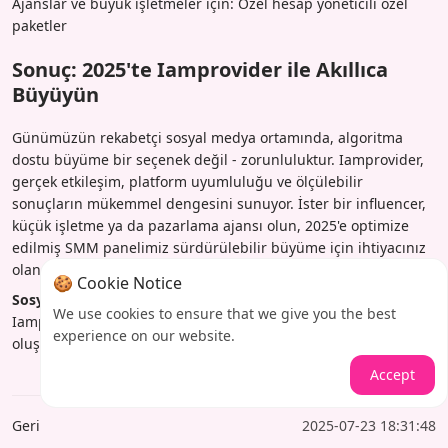
Ajanslar ve büyük işletmeler için: Özel hesap yöneticili özel
paketler
Sonuç: 2025'te Iamprovider ile Akıllıca
Büyüyün
Günümüzün rekabetçi sosyal medya ortamında, algoritma
dostu büyüme bir seçenek değil - zorunluluktur. Iamprovider,
gerçek etkileşim, platform uyumluluğu ve ölçülebilir
sonuçların mükemmel dengesini sunuyor. İster bir influencer,
küçük işletme ya da pazarlama ajansı olun, 2025'e optimize
edilmiş SMM panelimiz sürdürülebilir büyüme için ihtiyacınız
olan araçları sağlıyor.
🍪 Cookie Notice
Sosyal medya varlığınızı dönüştürmeye hazır mısınız?
Bugün
We use cookies to ensure that we give you the best
Iamprovider'ı ziyaret edin ve kalıcı, gerçek etkileşim
experience on our website.
oluşturmaya başlamak için büyüme paketlerimizi keşfedin.
Accept
Geri
2025-07-23 18:31:48