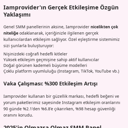
Iamprovider'ın Gerçek Etkileşime Özgün
Yaklaşımı
Genel SMM panellerinin aksine, Iamprovider
nicelikten çok
niteliğe
odaklanarak, içeriğinizle ilgilenen gerçek
kullanıcılardan etkileşim sağlıyor. Özel eşleştirme sistemimiz
sizi şunlarla buluşturuyor:
Nişinizdeki coğrafi hedefli kitleler
Yüksek etkileşim geçmişine sahip aktif kullanıcılar
Doğal görünen kademeli büyüme modelleri
Çoklu platform uyumluluğu (Instagram, TikTok, YouTube vb.)
Vaka Çalışması: %300 Etkileşim Artışı
Iamprovider kullanan bir güzellik markası, hedefli beğeni ve
yorum paketlerimiz sayesinde Instagram etkileşim oranlarını
90 günde %2.1'den %6.8'e çıkarırken, %98 hesap güvenliği
oranını korudu.
2025'in Olmazsa Olmaz SMM Panel