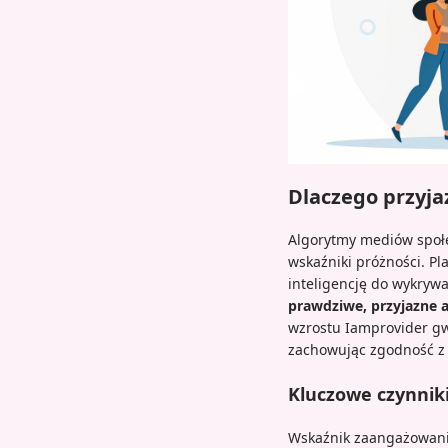
Dlaczego przyj
Algorytmy mediów społe
wskaźniki próżności. Pl
inteligencję do wykryw
prawdziwe, przyjazne
wzrostu Iamprovider gw
zachowując zgodność z 
Kluczowe czynnik
Wskaźnik zaangażowania