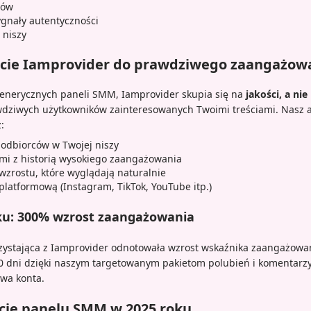
ców
ygnały autentyczności
 niszy
ście Iamprovider do prawdziwego zaangażow
enerycznych paneli SMM, Iamprovider skupia się na
jakości, a nie 
dziwych użytkowników zainteresowanych Twoimi treściami. Nasz a
:
odbiorców w Twojej niszy
mi z historią wysokiego zaangażowania
zrostu, które wyglądają naturalnie
latformową (Instagram, TikTok, YouTube itp.)
u: 300% wzrost zaangażowania
ystająca z Iamprovider odnotowała wzrost wskaźnika zaangażowan
0 dni dzięki naszym targetowanym pakietom polubień i komentarz
wa konta.
cje panelu SMM w 2025 roku