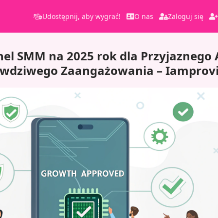
Udostępnij, aby wygrać!
O nas
Zaloguj się
nel SMM na 2025 rok dla Przyjazneg
awdziwego Zaangażowania – Iamprov