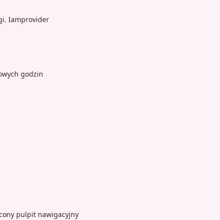
i. Iamprovider
towych godzin
cony pulpit nawigacyjny