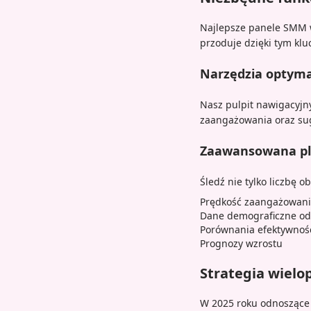
Najlepsze panele SMM w
przoduje dzięki tym kl
Narzędzia optymal
Nasz pulpit nawigacyj
zaangażowania oraz sug
Zaawansowana pl
Śledź nie tylko liczbę o
Prędkość zaangażowan
Dane demograficzne od
Porównania efektywnośc
Prognozy wzrostu
Strategia wiel
W 2025 roku odnoszące 