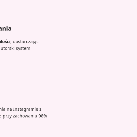
ania
ilości
, dostarczając
utorski system
ia na Instagramie z
y, przy zachowaniu 98%