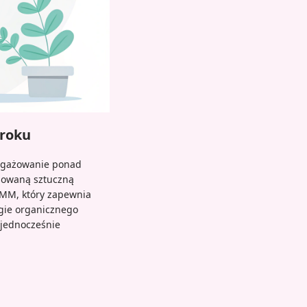
 roku
angażowanie ponad
nsowaną sztuczną
SMM, który zapewnia
gie organicznego
 jednocześnie