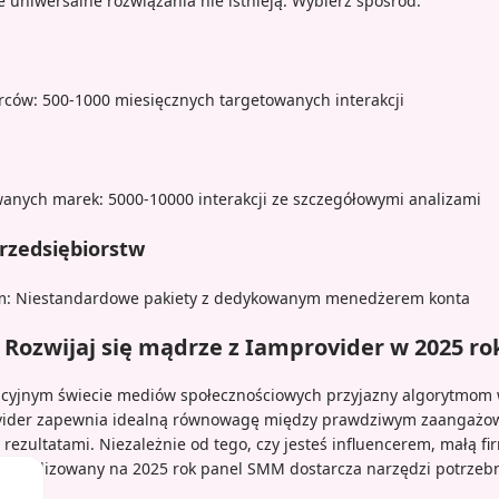
 uniwersalne rozwiązania nie istnieją. Wybierz spośród:
rców: 500-1000 miesięcznych targetowanych interakcji
anych marek: 5000-10000 interakcji ze szczegółowymi analizami
rzedsiębiorstw
firm: Niestandardowe pakiety z dedykowanym menedżerem konta
ozwijaj się mądrze z Iamprovider w 2025 ro
cyjnym świecie mediów społecznościowych przyjazny algorytmom wz
ovider zapewnia idealną równowagę między prawdziwym zaangażo
rezultatami. Niezależnie od tego, czy jesteś influencerem, małą fi
ptymalizowany na 2025 rok panel SMM dostarcza narzędzi potrzeb
tu.