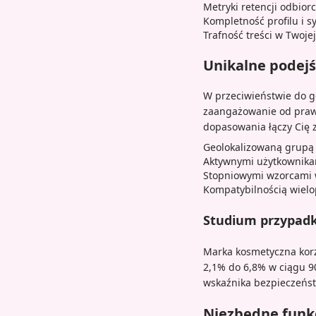
Metryki retencji odbior
Kompletność profilu i s
Trafność treści w Twojej
Unikalne podej
W przeciwieństwie do g
zaangażowanie od praw
dopasowania łączy Cię z
Geolokalizowaną grupą 
Aktywnymi użytkownika
Stopniowymi wzorcami w
Kompatybilnością wielop
Studium przypadk
Marka kosmetyczna korz
2,1% do 6,8% w ciągu 9
wskaźnika bezpieczeńst
Niezbędne funk