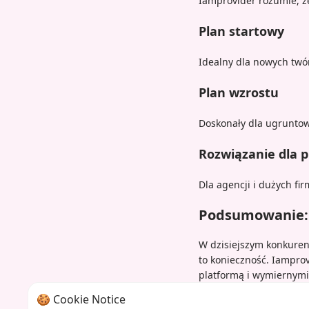
Iamprovider rozumie, że
Plan startowy
Idealny dla nowych twó
Plan wzrostu
Doskonały dla ugruntow
Rozwiązanie dla p
Dla agencji i dużych 
Podsumowanie: R
W dzisiejszym konkuren
to konieczność. Iampr
platformą i wymiernymi 
marketingową, nasz zo
🍪 Cookie Notice
zrównoważonego wzros