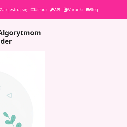
Zarejestruj się
Usługi
API
Warunki
Blog
o Algorytmom
ider