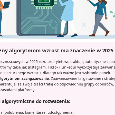
azny algorytmom wzrost ma znaczenie w 2025
cznościowych w 2025 roku priorytetowo traktują autentyczne za
atformy takie jak Instagram, TikTok i LinkedIn wykorzystują zaawa
ania sztucznego wzrostu, dlatego tak ważne jest wybranie panelu 
 algorytmom zaangażowanie
. Zaawansowane targetowanie i strate
arantują, że Twoje treści trafią do odpowiedniej grupy odbiorców,
zasadami platformy.
i algorytmiczne do rozważenia:
 (polubienia, komentarze, udostępnienia)