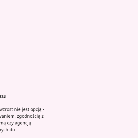
ku
rost nie jest opcją -
waniem, zgodnością z
rmą czy agencją
nych do