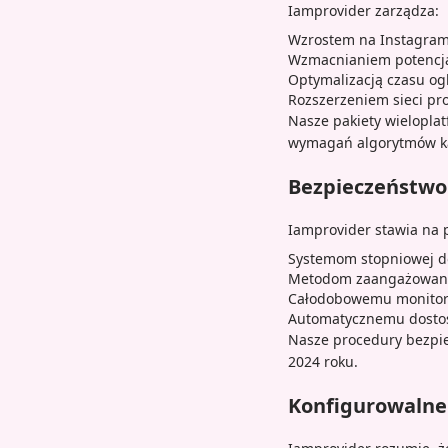
Iamprovider zarządza:
Wzrostem na Instagram 
Wzmacnianiem potencja
Optymalizacją czasu og
Rozszerzeniem sieci pr
Nasze pakiety wielopla
wymagań algorytmów ka
Bezpieczeństwo 
Iamprovider stawia na 
Systemom stopniowej d
Metodom zaangażowani
Całodobowemu monitoro
Automatycznemu dostos
Nasze procedury bezpi
2024 roku.
Konfigurowalne