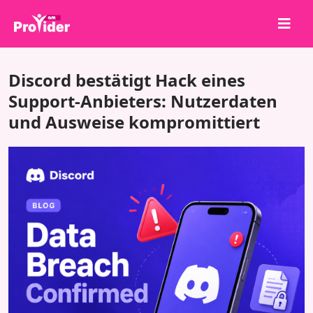
Teile, um zu gewinnen!
Discord bestätigt Hack eines
Über uns
Support-Anbieters: Nutzerdaten
und Ausweise kompromittiert
Anmelden
Registrieren
Dienstleistungen
API
Bedingungen
Blog