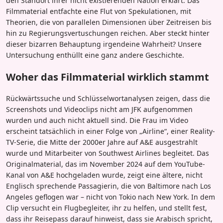
den Standort ihrer nicht existierenden Nation erklärt. Das
Filmmaterial entfachte eine Flut von Spekulationen, mit
Theorien, die von parallelen Dimensionen über Zeitreisen bis
hin zu Regierungsvertuschungen reichen. Aber steckt hinter
dieser bizarren Behauptung irgendeine Wahrheit? Unsere
Untersuchung enthüllt eine ganz andere Geschichte.
Woher das Filmmaterial wirklich stammt
Rückwärtssuche und Schlüsselwortanalysen zeigen, dass die
Screenshots und Videoclips nicht am JFK aufgenommen
wurden und auch nicht aktuell sind. Die Frau im Video
erscheint tatsächlich in einer Folge von „Airline“, einer Reality-
TV-Serie, die Mitte der 2000er Jahre auf A&E ausgestrahlt
wurde und Mitarbeiter von Southwest Airlines begleitet. Das
Originalmaterial, das im November 2024 auf dem YouTube-
Kanal von A&E hochgeladen wurde, zeigt eine ältere, nicht
Englisch sprechende Passagierin, die von Baltimore nach Los
Angeles geflogen war – nicht von Tokio nach New York. In dem
Clip versucht ein Flugbegleiter, ihr zu helfen, und stellt fest,
dass ihr Reisepass darauf hinweist, dass sie Arabisch spricht,