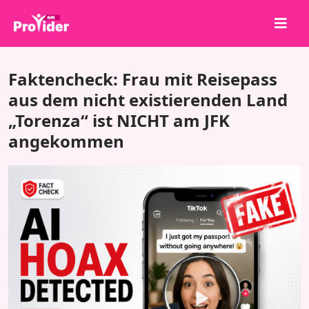
Teile, um zu gewinnen!
Faktencheck: Frau mit Reisepass
Über uns
aus dem nicht existierenden Land
„Torenza“ ist NICHT am JFK
Anmelden
angekommen
Registrieren
Dienstleistungen
API
Bedingungen
Blog