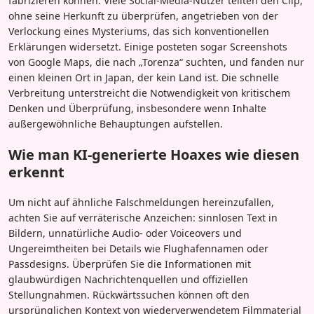
fabrizieren können. Viele Social-Media-Nutzer teilten den Clip,
ohne seine Herkunft zu überprüfen, angetrieben von der
Verlockung eines Mysteriums, das sich konventionellen
Erklärungen widersetzt. Einige posteten sogar Screenshots
von Google Maps, die nach „Torenza“ suchten, und fanden nur
einen kleinen Ort in Japan, der kein Land ist. Die schnelle
Verbreitung unterstreicht die Notwendigkeit von kritischem
Denken und Überprüfung, insbesondere wenn Inhalte
außergewöhnliche Behauptungen aufstellen.
Wie man KI-generierte Hoaxes wie diesen
erkennt
Um nicht auf ähnliche Falschmeldungen hereinzufallen,
achten Sie auf verräterische Anzeichen: sinnlosen Text in
Bildern, unnatürliche Audio- oder Voiceovers und
Ungereimtheiten bei Details wie Flughafennamen oder
Passdesigns. Überprüfen Sie die Informationen mit
glaubwürdigen Nachrichtenquellen und offiziellen
Stellungnahmen. Rückwärtssuchen können oft den
ursprünglichen Kontext von wiederverwendetem Filmmaterial