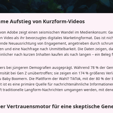
ame Aufstieg von Kurzform-Videos
 von Adobe zeigt einen seismischen Wandel im Medienkonsum: Ga
 Video als ihr bevorzugtes digitales Marketingformat. Das ist nich
ende Neuausrichtung von Engagement, angetrieben durch schru
 und eine Nachfrage nach Unmittelbarkeit. Die Daten zeigen, d
nlicher nach kurzen Inhalten kaufen als nach langen – ein Beleg fü
ders bei jüngeren Demografien ausgeprägt. Während 78 % der Gen 
ensität bei Gen Z unübertroffen; sie zeigen ein 174 % größeres Ve
u Baby Boomern. Die Plattform der Wahl? TikTok, mit der 80 % der 
it ist es eine primäre Quelle für nachrichtenähnliche Informatione
t traditionelle Langform-Nachrichten umgangen werden, mit dene
Der Vertrauensmotor für eine skeptische Gen