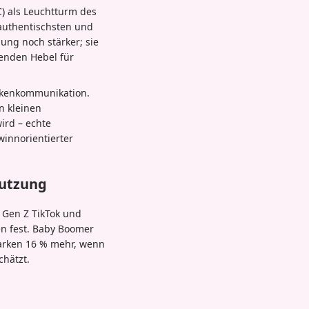
C) als Leuchtturm des
authentischsten und
ung noch stärker; sie
enden Hebel für
arkenkommunikation.
n kleinen
ird – echte
innorientierter
nutzung
 Gen Z TikTok und
en fest. Baby Boomer
arken 16 % mehr, wenn
chätzt.