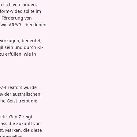
n sich von langen,
form-Video sollte im
e Förderung von
 wie AR/VR – bei denen
evorzugen, bedeutet,
l sein und durch KI-
 erfüllen, wie in
n-Z-Creators würde
% der australischen
e Geist treibt die
ete. Gen Z zeigt
dass die Zukunft von
st. Marken, die diese
ungsvolles