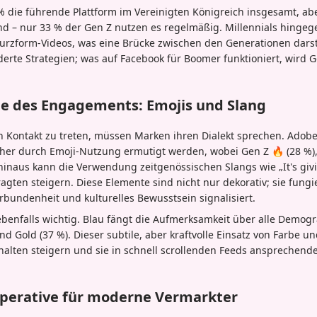
 % die führende Plattform im Vereinigten Königreich insgesamt, a
nd – nur 33 % der Gen Z nutzen es regelmäßig. Millennials hingeg
urzform-Videos, was eine Brücke zwischen den Generationen darste
rte Strategien; was auf Facebook für Boomer funktioniert, wird Ge
he des Engagements: Emojis und Slang
in Kontakt zu treten, müssen Marken ihren Dialekt sprechen. Adobe
her durch Emoji-Nutzung ermutigt werden, wobei Gen Z 🔥 (28 %),
 hinaus kann die Verwendung zeitgenössischen Slangs wie „It's giv
agten steigern. Diese Elemente sind nicht nur dekorativ; sie fungi
erbundenheit und kulturelles Bewusstsein signalisiert.
ebenfalls wichtig. Blau fängt die Aufmerksamkeit über alle Demogr
und Gold (37 %). Dieser subtile, aber kraftvolle Einsatz von Farbe 
alten steigern und sie in schnell scrollenden Feeds ansprechende
mperative für moderne Vermarkter