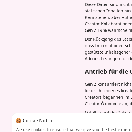
Diese Daten sind nicht
statischen Inhalten hi
Kern stehen, aber Auth
Creator-Kollaboratione
Gen Z 19 % wahrscheinli
Der Rückgang des Lesen
dass Informationen sch
gestützte Inhaltsgener
Adobes Lösungen für d
Antrieb für die
Gen Z konsumiert nicht 
lieber ihr eigenes kre
Creators begannen im v
Creator-Ökonomie an, d
Mit Blick auf die Zukun
Begeisterung für intera
🍪 Cookie Notice
Inhalten nicht nur kurz
We use cookies to ensure that we give you the best experi
Entwicklung annehmen,