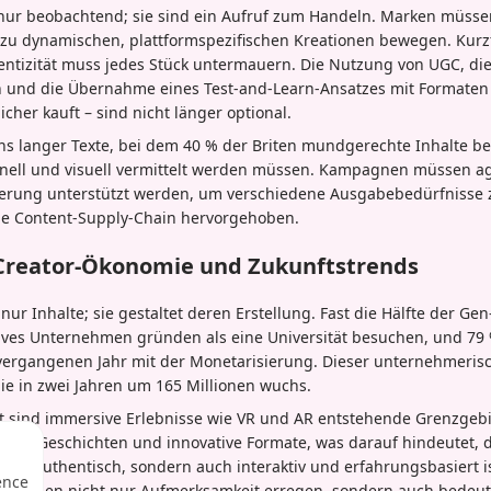
 nur beobachtend; sie sind ein Aufruf zum Handeln. Marken müsse
n zu dynamischen, plattformspezifischen Kreationen bewegen. Kurz
entizität muss jedes Stück untermauern. Die Nutzung von UGC, di
n und die Übernahme eines Test-and-Learn-Ansatzes mit Formaten
cher kauft – sind nicht länger optional.
s langer Texte, bei dem 40 % der Briten mundgerechte Inhalte b
nell und visuell vermittelt werden müssen. Kampagnen müssen agi
ierung unterstützt werden, um verschiedene Ausgabebedürfnisse zu
ie Content-Supply-Chain hervorgehoben.
 Creator-Ökonomie und Zukunftstrends
nur Inhalte; sie gestaltet deren Erstellung. Fast die Hälfte der Ge
atives Unternehmen gründen als eine Universität besuchen, und 79 
ergangenen Jahr mit der Monetarisierung. Dieser unternehmerisch
ie in zwei Jahren um 165 Millionen wuchs.
ft sind immersive Erlebnisse wie VR und AR entstehende Grenzgebi
ktive Geschichten und innovative Formate, was darauf hindeutet, 
 und authentisch, sondern auch interaktiv und erfahrungsbasiert i
ence
 werden nicht nur Aufmerksamkeit erregen, sondern auch bedeut