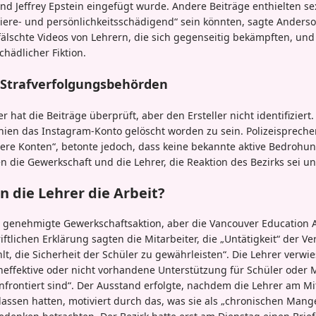
 und Jeffrey Epstein eingefügt wurde. Andere Beiträge enthielten se
riere- und persönlichkeitsschädigend“ sein könnten, sagte Ander
fälschte Videos von Lehrern, die sich gegenseitig bekämpften, und
chädlicher Fiktion.
 Strafverfolgungsbehörden
r hat die Beiträge überprüft, aber den Ersteller nicht identifiziert
ien das Instagram-Konto gelöscht worden zu sein. Polizeispreche
ere Konten“, betonte jedoch, dass keine bekannte aktive Bedrohun
n die Gewerkschaft und die Lehrer, die Reaktion des Bezirks sei 
 die Lehrer die Arbeit?
 genehmigte Gewerkschaftsaktion, aber die Vancouver Education A
riftlichen Erklärung sagten die Mitarbeiter, die „Untätigkeit“ der V
hlt, die Sicherheit der Schüler zu gewährleisten“. Die Lehrer verwi
ffektive oder nicht vorhandene Unterstützung für Schüler oder Mi
rontiert sind“. Der Ausstand erfolgte, nachdem die Lehrer am M
assen hatten, motiviert durch das, was sie als „chronischen Mange