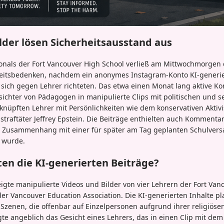
ilder lösen Sicherheitsausstand aus
sonals der Fort Vancouver High School verließ am Mittwochmorgen 
eitsbedenken, nachdem ein anonymes Instagram-Konto KI-generie
ie sich gegen Lehrer richteten. Das etwa einen Monat lang aktive K
sichter von Pädagogen in manipulierte Clips mit politischen und 
knüpften Lehrer mit Persönlichkeiten wie dem konservativen Aktivi
straftäter Jeffrey Epstein. Die Beiträge enthielten auch Kommentar
m Zusammenhang mit einer für später am Tag geplanten Schulver
 wurde.
en die KI-generierten Beiträge?
gte manipulierte Videos und Bilder von vier Lehrern der Fort Vanc
er Vancouver Education Association. Die KI-generierten Inhalte pla
e Szenen, die offenbar auf Einzelpersonen aufgrund ihrer religiö
igte angeblich das Gesicht eines Lehrers, das in einen Clip mit de