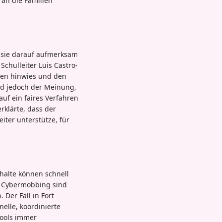
 an die Familien
m sie darauf aufmerksam
hulleiter Luis Castro-
llen hinwies und den
nd jedoch der Meinung,
auf ein faires Verfahren
klärte, dass der
iter unterstütze, für
nhalte können schnell
m Cybermobbing sind
Der Fall in Fort
nelle, koordinierte
Tools immer