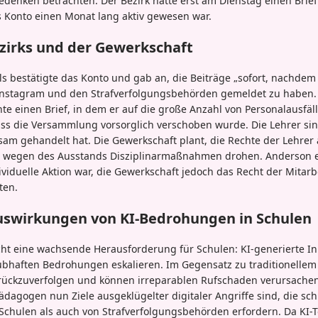
edenken betrachten. Der Bezirk hatte erst am Dienstag einen Brief
 Konto einen Monat lang aktiv gewesen war.
zirks und der Gewerkschaft
ls bestätigte das Konto und gab an, die Beiträge „sofort, nachde
nstagram und den Strafverfolgungsbehörden gemeldet zu haben. Sc
chte einen Brief, in dem er auf die große Anzahl von Personalausfä
dass die Versammlung vorsorglich verschoben wurde. Die Lehrer si
sam gehandelt hat. Die Gewerkschaft plant, die Rechte der Lehrer 
en wegen des Ausstands Disziplinarmaßnahmen drohen. Anderson er
viduelle Aktion war, die Gewerkschaft jedoch das Recht der Mitarbe
ten.
Auswirkungen von KI-Bedrohungen in Schulen
icht eine wachsende Herausforderung für Schulen: KI-generierte I
ubhaften Bedrohungen eskalieren. Im Gegensatz zu traditionelle
ückzuverfolgen und können irreparablen Rufschaden verursachen. 
ädagogen nun Ziele ausgeklügelter digitaler Angriffe sind, die sch
Schulen als auch von Strafverfolgungsbehörden erfordern. Da KI-