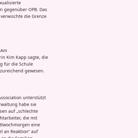
xualisierte
son gegenüber OPB. Das
 verwischte die Grenze
. Am
rin Kim Kapp sagte, die
g für die Schule
unzureichend gewesen.
ssociation unterstützt
erwaltung habe sie
esen auf „schlechte
tarbeiter, die mit
ittwochmorgen eine
l an Reaktion“ auf