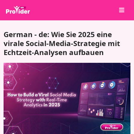
Teile, um zu gewinnen!
German - de: Wie Sie 2025 eine
Über uns
virale Social-Media-Strategie mit
Echtzeit-Analysen aufbauen
Anmelden
Registrieren
Dienstleistungen
API
Bedingungen
Blog