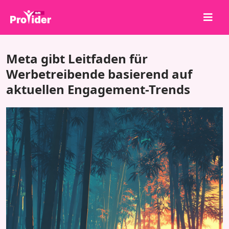
Teile, um zu gewinnen!
Meta gibt Leitfaden für
Über uns
Werbetreibende basierend auf
aktuellen Engagement-Trends
Anmelden
Registrieren
Dienstleistungen
API
Bedingungen
Blog