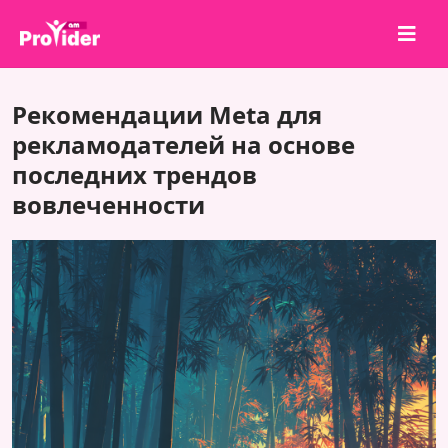
Поделись и выиграй!
Рекомендации Meta для
О нас
рекламодателей на основе
последних трендов
Войти
вовлеченности
Регистрация
Услуги
API
Условия
Блог