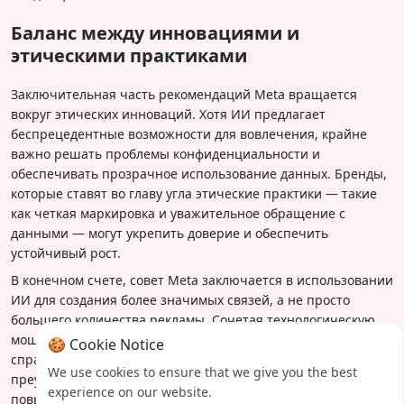
Баланс между инновациями и
этическими практиками
Заключительная часть рекомендаций Meta вращается
вокруг этических инноваций. Хотя ИИ предлагает
беспрецедентные возможности для вовлечения, крайне
важно решать проблемы конфиденциальности и
обеспечивать прозрачное использование данных. Бренды,
которые ставят во главу угла этические практики — такие
как четкая маркировка и уважительное обращение с
данными — могут укрепить доверие и обеспечить
устойчивый рост.
В конечном счете, совет Meta заключается в использовании
ИИ для создания более значимых связей, а не просто
большего количества рекламы. Сочетая технологическую
мощь с человеческим пониманием, рекламодатели могут
🍪 Cookie Notice
справиться со сложностями современного маркетинга и
We use cookies to ensure that we give you the best
преуспеть в эпоху, определяемой быстрыми изменениями и
experience on our website.
повышенными ожиданиями потребителей.