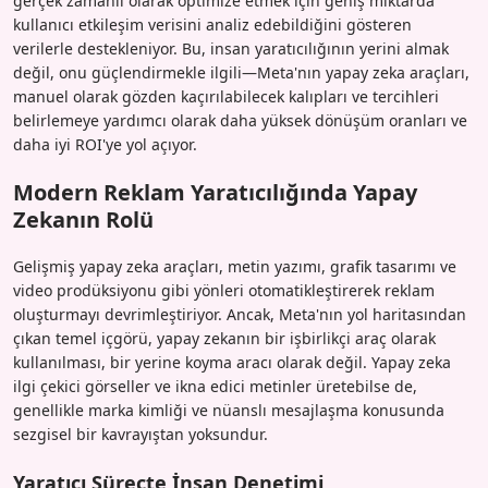
gerçek zamanlı olarak optimize etmek için geniş miktarda
kullanıcı etkileşim verisini analiz edebildiğini gösteren
verilerle destekleniyor. Bu, insan yaratıcılığının yerini almak
değil, onu güçlendirmekle ilgili—Meta'nın yapay zeka araçları,
manuel olarak gözden kaçırılabilecek kalıpları ve tercihleri
belirlemeye yardımcı olarak daha yüksek dönüşüm oranları ve
daha iyi ROI'ye yol açıyor.
Modern Reklam Yaratıcılığında Yapay
Zekanın Rolü
Gelişmiş yapay zeka araçları, metin yazımı, grafik tasarımı ve
video prodüksiyonu gibi yönleri otomatikleştirerek reklam
oluşturmayı devrimleştiriyor. Ancak, Meta'nın yol haritasından
çıkan temel içgörü, yapay zekanın bir işbirlikçi araç olarak
kullanılması, bir yerine koyma aracı olarak değil. Yapay zeka
ilgi çekici görseller ve ikna edici metinler üretebilse de,
genellikle marka kimliği ve nüanslı mesajlaşma konusunda
sezgisel bir kavrayıştan yoksundur.
Yaratıcı Süreçte İnsan Denetimi