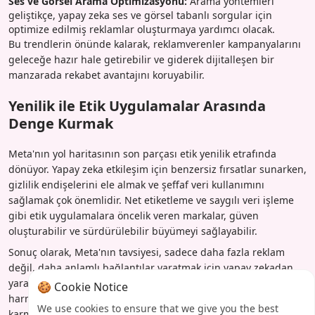
Ses ve Görsel Arama Optimizasyonu:
Arama yöntemleri
geliştikçe, yapay zeka ses ve görsel tabanlı sorgular için
optimize edilmiş reklamlar oluşturmaya yardımcı olacak.
Bu trendlerin önünde kalarak, reklamverenler kampanyalarını
geleceğe hazır hale getirebilir ve giderek dijitalleşen bir
manzarada rekabet avantajını koruyabilir.
Yenilik ile Etik Uygulamalar Arasında
Denge Kurmak
Meta'nın yol haritasının son parçası etik yenilik etrafında
dönüyor. Yapay zeka etkileşim için benzersiz fırsatlar sunarken,
gizlilik endişelerini ele almak ve şeffaf veri kullanımını
sağlamak çok önemlidir. Net etiketleme ve saygılı veri işleme
gibi etik uygulamalara öncelik veren markalar, güven
oluşturabilir ve sürdürülebilir büyümeyi sağlayabilir.
Sonuç olarak, Meta'nın tavsiyesi, sadece daha fazla reklam
değil, daha anlamlı bağlantılar yaratmak için yapay zekadan
yararlanmakla ilgilidir. Teknolojik beceriyi insan içgörüsüyle
🍪 Cookie Notice
harmanlayarak, reklamverenler modern pazarlamanın
We use cookies to ensure that we give you the best
karmaşıklıklarında gezinip hızlı değişim ve artan tüketici