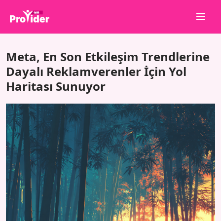
Paylaş, Kazan!
Meta, En Son Etkileşim Trendlerine
Hakkımızda
Dayalı Reklamverenler İçin Yol
Haritası Sunuyor
Giriş Yap
Kayıt Ol
Hizmetler
API
Şartlar
Blog