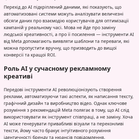
Перехід до AI підкріплений даними, які показують, що
автоматизовані системи можуть аналізувати величезні
обсяги даних про взаємодію користувачів для оптимізації
кампаній у реальному часі. Мова не йде про заміну
людської креативності, а про її посилення — інструменти AI
від Meta допомагають виявляти шаблони та переваги, які
можна пропустити вручну, що призводить до вищої
конверсії та кращої ROI.
Роль AI у сучасному рекламному
креативі
Передові інструменти AI революціонізують створення
реклами, автоматизуючи такі аспекти, як написання тексту,
графічний дизайн та виробництво відео. Однак ключове
розуміння з рекомендацій Meta полягає в тому, що AI слід
використовувати як інструмент співпраці, а не заміну. Хоча
AI може генерувати привабливі візуали та переконливі
тексти, йому часто бракує інтуїтивного розуміння
ідентичності бренду та нюансів повідомлення.