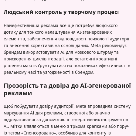
Людський контроль у творчому процесі
Найефективніша реклама все ще потребує людського
дотику для тонкого налаштування AI-згенерованих
елементів, забезпечення відповідності психології аудиторії
та внесення корективів на основі даних. Meta рекомендує
брендам використовувати AI для мозкового штурму та
прискорення циклів ітерації, але остаточні креативні
рішення мають ґрунтуватися на показниках ефективності в
реальному часі та узгодженості з брендом.
Прозорість та довіра до AI-згенерованої
реклами
Щоб побудувати довіру аудиторії, Meta впровадила систему
маркування AI для реклами, створеної або значно
відредагованої за допомогою її генеративних інструментів
AI. Мітки з'являються в меню з трьома крапками або поруч
із тегом «Спонсоровано», особливо для контенту із