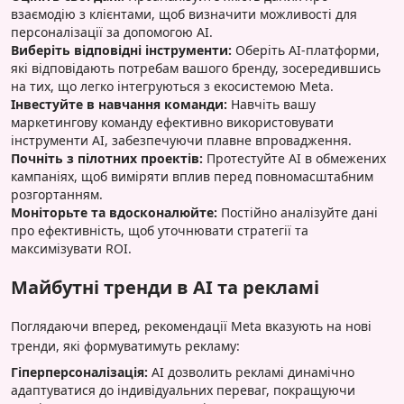
взаємодію з клієнтами, щоб визначити можливості для
персоналізації за допомогою AI.
Виберіть відповідні інструменти:
Оберіть AI-платформи,
які відповідають потребам вашого бренду, зосередившись
на тих, що легко інтегруються з екосистемою Meta.
Інвестуйте в навчання команди:
Навчіть вашу
маркетингову команду ефективно використовувати
інструменти AI, забезпечуючи плавне впровадження.
Почніть з пілотних проектів:
Протестуйте AI в обмежених
кампаніях, щоб виміряти вплив перед повномасштабним
розгортанням.
Моніторьте та вдосконалюйте:
Постійно аналізуйте дані
про ефективність, щоб уточнювати стратегії та
максимізувати ROI.
Майбутні тренди в AI та рекламі
Поглядаючи вперед, рекомендації Meta вказують на нові
тренди, які формуватимуть рекламу:
Гіперперсоналізація:
AI дозволить рекламі динамічно
адаптуватися до індивідуальних переваг, покращуючи