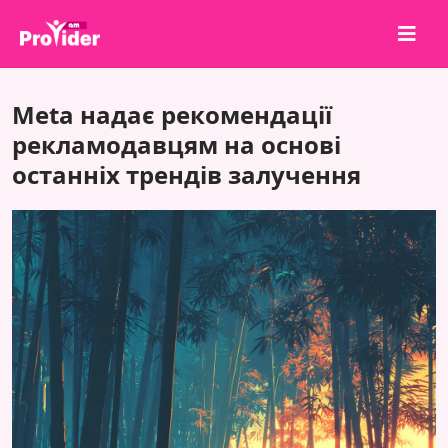
Поділися, щоб виграти!
Meta надає рекомендації
Про нас
рекламодавцям на основі
останніх трендів залучення
Увійти
Зареєструватися
Послуги
API
Умови
Блог