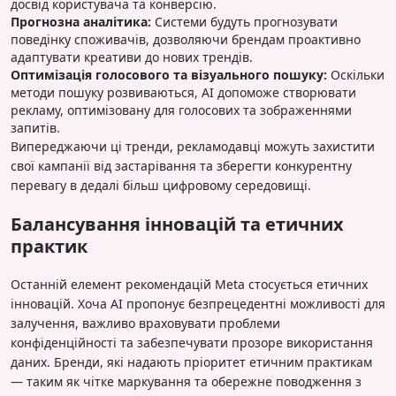
досвід користувача та конверсію.
Прогнозна аналітика:
Системи будуть прогнозувати
поведінку споживачів, дозволяючи брендам проактивно
адаптувати креативи до нових трендів.
Оптимізація голосового та візуального пошуку:
Оскільки
методи пошуку розвиваються, AI допоможе створювати
рекламу, оптимізовану для голосових та зображеннями
запитів.
Випереджаючи ці тренди, рекламодавці можуть захистити
свої кампанії від застарівання та зберегти конкурентну
перевагу в дедалі більш цифровому середовищі.
Балансування інновацій та етичних
практик
Останній елемент рекомендацій Meta стосується етичних
інновацій. Хоча AI пропонує безпрецедентні можливості для
залучення, важливо враховувати проблеми
конфіденційності та забезпечувати прозоре використання
даних. Бренди, які надають пріоритет етичним практикам
— таким як чітке маркування та обережне поводження з