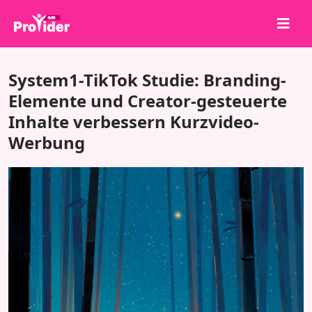
Teile, um zu gewinnen!
System1-TikTok Studie: Branding-
Über uns
Elemente und Creator-gesteuerte
Inhalte verbessern Kurzvideo-
Anmelden
Werbung
Registrieren
Dienstleistungen
API
Bedingungen
Blog