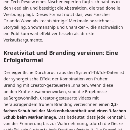
ein Tech-Review eines Nischenexperten fügt sich nahtlos in
den Feed ein und beseitigt die Abstraktion, die traditionelle
Werbung plagt. Dieses Format nutzt das, was Forscher
Orlando Wood als 'rechtshirnige' Merkmale bezeichnet –
Storytelling, Showmanship und Charakter –, die nachweislich
ein Publikum weit effektiver fesseln als direkte
Verkaufsargumente.
Kreativität und Branding vereinen: Eine
Erfolgsformel
Der eigentliche Durchbruch aus den System1-TikTok-Daten ist
der synergetische Effekt der Kombination von frühem
Branding mit Creator-gesteuerten Inhalten. Wenn diese
beiden Kräfte zusammenwirken, sind die Ergebnisse
außergewöhnlich. Creator-gesteuerte Videos mit
herausragendem frühem Branding verzeichnen einen
2,3-
fachen Schub bei der Markenbekanntheit und einen 3-fachen
Schub beim Markenimage
. Das bedeutet, dass jede Kennzahl,
von der Erinnerung bis zur Wahrnehmung, „durch die Decke
schießt“, wie System1s Josh Fruttiger feststellt. Die Formel ist