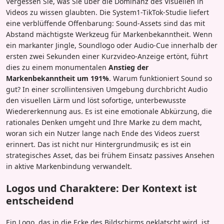
Vergessen Sie, was Sie über die Dominanz des Visuellen in
Videos zu wissen glaubten. Die System1-TikTok-Studie liefert
eine verblüffende Offenbarung: Sound-Assets sind das mit
Abstand mächtigste Werkzeug für Markenbekanntheit. Wenn
ein markanter Jingle, Soundlogo oder Audio-Cue innerhalb der
ersten zwei Sekunden einer Kurzvideo-Anzeige ertönt, führt
dies zu einem monumentalen
Anstieg der
Markenbekanntheit um 191%
. Warum funktioniert Sound so
gut? In einer scrollintensiven Umgebung durchbricht Audio
den visuellen Lärm und löst sofortige, unterbewusste
Wiedererkennung aus. Es ist eine emotionale Abkürzung, die
rationales Denken umgeht und Ihre Marke zu dem macht,
woran sich ein Nutzer lange nach Ende des Videos zuerst
erinnert. Das ist nicht nur Hintergrundmusik; es ist ein
strategisches Asset, das bei frühem Einsatz passives Ansehen
in aktive Markenbindung verwandelt.
Logos und Charaktere: Der Kontext ist
entscheidend
Ein Logo, das in die Ecke des Bildschirms geklatscht wird, ist