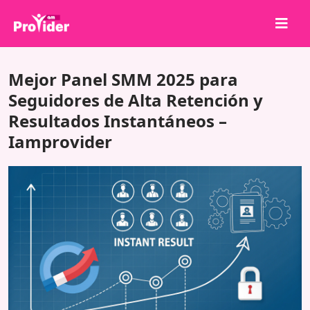
¡Comparte para ganar!
Mejor Panel SMM 2025 para
Sobre nosotros
Seguidores de Alta Retención y
Resultados Instantáneos –
Iniciar sesión
Iamprovider
Registrarse
Servicios
API
Términos
Blog