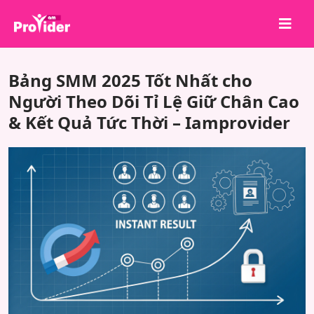
Chia sẻ để chiến thắng!
Bảng SMM 2025 Tốt Nhất cho
Về chúng tôi
Người Theo Dõi Tỉ Lệ Giữ Chân Cao
& Kết Quả Tức Thời – Iamprovider
Đăng nhập
Đăng ký
Dịch vụ
API
Điều khoản
Blog