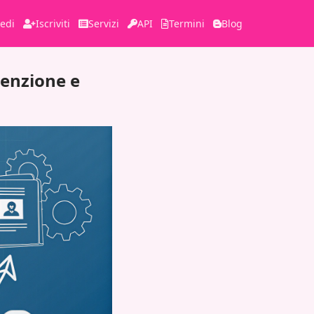
edi
Iscriviti
Servizi
API
Termini
Blog
tenzione e