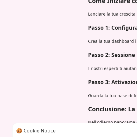
Come Iniziare c
Lanciare la tua crescita
Passo 1: Configur
Crea la tua dashboard i
Passo 2: Sessione
I nostri esperti ti aiuta
Passo 3: Attivazio
Guarda la tua base di fo
Conclusione: La 
Nell'odierno panorama c
oro. Il pannello SMM av
🍪 Cookie Notice
dandoti il meglio di en