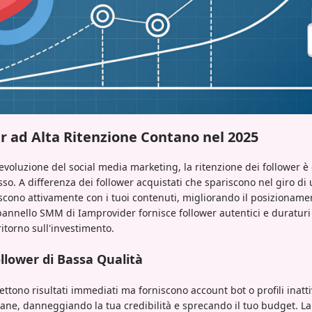
er ad Alta Ritenzione Contano nel 2025
voluzione del social media marketing, la ritenzione dei follower è 
sso. A differenza dei follower acquistati che spariscono nel giro di 
scono attivamente con i tuoi contenuti, migliorando il posizionamen
l pannello SMM di Iamprovider fornisce follower autentici e duratu
torno sull'investimento.
ollower di Bassa Qualità
ttono risultati immediati ma forniscono account bot o profili inatt
mane, danneggiando la tua credibilità e sprecando il tuo budget. La