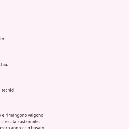
to.
chia.
 tecnici.
no e rimangono valgono
crescita sostenibile,
nostro approccio basato