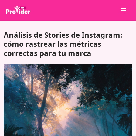
¡Comparte para ganar!
Análisis de Stories de Instagram:
Sobre nosotros
cómo rastrear las métricas
correctas para tu marca
Iniciar sesión
Registrarse
Servicios
API
Términos
Blog