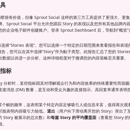
具
原生洞察很有价值，但像 Sprout Social 这样的第三方工具提供了更强大
Sprout Social 平台允许您跟踪 Story 的表现以及您所有其他品
企业电子邮件创建账户。登录 Sprout Dashboard 后，导航到“概览
选择“Stories 表现”。您可以选择一个特定的日期范围来查看报告和表现指
现”报告，您可以在其中选择“Story”作为帖子类型。此报告汇总了您的 Stor
出数据以供进一步分析。这种详细程度对于微调您的内容策略至关重要。
指标
m Story 分析时，某些指标因其对理解观众行为和内容效果的特殊重要性而脱
y 的直接消息 (DM) 数量，是互动和受众兴趣的直接指示。高回复率通常表
某个帧的频率，这表明某个特定内容足够吸引人或信息丰富，值得再次观
可能表明内容吸引力较低。
退出
（用户向下滑动离开您的 Story）突出
 Story 被展示的总次数）和
每篇 Story 的平均覆盖面
（查看您 Story
础。