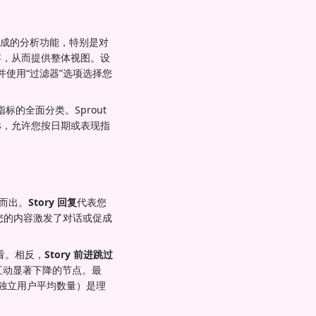
、更集成的分析功能，特别是对
牌内容，从而提供整体视图。设
”并使用“过滤器”选项选择您
标的全面分类。Sprout
ies，允许您按日期或表现指
颖而出。
Story 回复
代表您
明您的内容激发了对话或促成
看。相反，
Story 前进跳过
了互动显著下降的节点。最
 的独立用户平均数量）是理