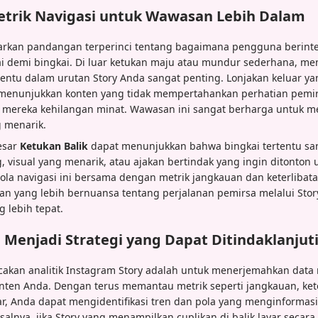
etrik Navigasi untuk Wawasan Lebih Dalam
arkan pandangan terperinci tentang bagaimana pengguna berinte
ai demi bingkai. Di luar ketukan maju atau mundur sederhana, 
ertentu dalam urutan Story Anda sangat penting. Lonjakan keluar yan
t menunjukkan konten yang tidak mempertahankan perhatian pemi
ereka kehilangan minat. Wawasan ini sangat berharga untuk me
 menarik.
esar
Ketukan Balik
dapat menunjukkan bahwa bingkai tertentu sa
g, visual yang menarik, atau ajakan bertindak yang ingin ditonton 
la navigasi ini bersama dengan metrik jangkauan dan keterlibat
yang lebih bernuansa tentang perjalanan pemirsa melalui Sto
g lebih tepat.
Menjadi Strategi yang Dapat Ditindaklanjut
cakan analitik Instagram Story adalah untuk menerjemahkan data
onten Anda. Dengan terus memantau metrik seperti jangkauan, kete
uar, Anda dapat mengidentifikasi tren dan pola yang menginforma
alnya, jika Story yang menampilkan cuplikan di balik layar secar