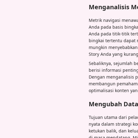
Menganalisis M
Metrik navigasi menaw
Anda pada basis bingk
Anda pada titik-titik t
bingkai tertentu dapa
mungkin menyebabkan m
Story Anda yang kurang
Sebaliknya, sejumlah b
berisi informasi pentin
Dengan menganalisis po
membangun pemahaman 
optimalisasi konten yan
Mengubah Data 
Tujuan utama dari pela
nyata dalam strategi k
ketukan balik, dan kel
di masa mendatang. Mis