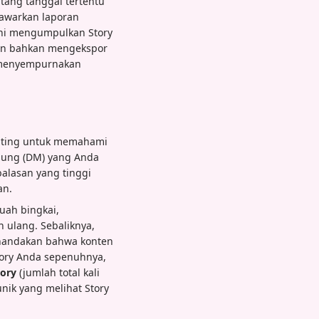
ntang tanggal tertentu
nawarkan laporan
 ini mengumpulkan Story
dan bahkan mengekspor
am menyempurnakan
penting untuk memahami
gsung (DM) yang Anda
balasan yang tinggi
an.
uah bingkai,
 ulang. Sebaliknya,
nandakan bahwa konten
ory Anda sepenuhnya,
tory
(jumlah total kali
nik yang melihat Story