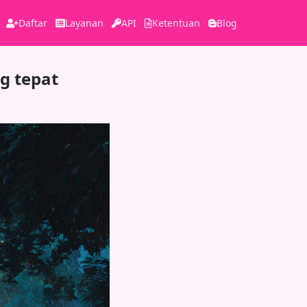
Daftar
Layanan
API
Ketentuan
Blog
g tepat