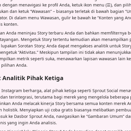
h dengan menavigasi ke profil Anda, ketuk ikon menu (☰), dan pil
mukan dan ketuk “Wawasan” – biasanya terletak di bawah bagian “Un
ator. Di dalam menu Wawasan, gulir ke bawah ke “Konten yang Anda
is konten.
an Anda meninjau Story terbaru Anda dan bahkan memfilternya b
 tayangan. Mengetuk Story tertentu kemudian akan menampilkan p
 lupakan Sorotan Story; Anda dapat mengakses analitik untuk Stor
ngetuk “Aktivitas.” Meskipun tampilan ini tidak akan menunjukka
mpilkan metrik seperti suka, menawarkan lapisan wawasan lain ke
pilihan Anda.
 Analitik Pihak Ketiga
 Instagram berharga, alat pihak ketiga seperti Sprout Social m
t dan terintegrasi, terutama bagi merek yang mengelola beberapa pr
inkan Anda melacak kinerja Story bersama semua konten merek An
holistik. Menyiapkan uji coba gratis biasanya melibatkan pembu
asuk ke Dasbor Sprout Anda, navigasikan ke “Gambaran Umum” dan
snis yang ingin Anda analisis.