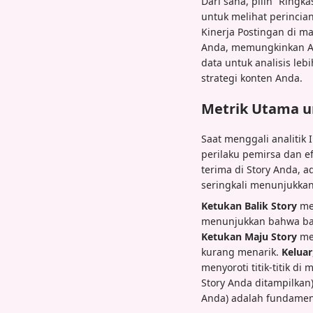
Dari sana, pilih “Ringk
untuk melihat perincia
Kinerja Postingan di m
Anda, memungkinkan An
data untuk analisis le
strategi konten Anda.
Metrik Utama u
Saat menggali analitik
perilaku pemirsa dan ef
terima di Story Anda, a
seringkali menunjukka
Ketukan Balik Story
men
menunjukkan bahwa bagi
Ketukan Maju Story
me
kurang menarik.
Keluar
menyoroti titik-titik di
Story Anda ditampilkan
Anda) adalah fundament