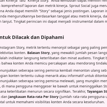
asan Kinerja” lalu “Kinerja Story.” Anda kemudian dapat memilih re
n komprehensif laporan dan metrik kinerja. Sprout Social juga me
ana Anda dapat memilih “Story” sebagai jenis postingan. Laporan
da mengurutkannya berdasarkan tanggal atau metrik kinerja, 
bih lanjut. Tingkat perincian ini dapat menjadi instrumental dal
ntuk Dilacak dan Dipahami
 Instagram Story, metrik tertentu menonjol sebagai yang paling 
ektivitas konten.
Balasan Story
, yang mewakili jumlah pesan lan
dalah indikator langsung keterlibatan dan minat audiens. Tingkat 
n bahwa konten Anda memicu percakapan atau mendorong tindak
unjukkan seberapa sering pemirsa kembali menonton ulang seb
an konten tertentu cukup menarik atau informatif untuk ditonton
nunjukkan seberapa sering pemirsa melewati, yang mungkin me
, di mana pengguna menggeser ke bawah untuk meninggalkan St
 mana keterlibatan menurun secara signifikan. Terakhir,
Tayangan S
) dan
Jangkauan Rata-rata Per Story
(jumlah rata-rata pengguna u
al untuk memahami visibilitas konten Anda secara keseluruhan.