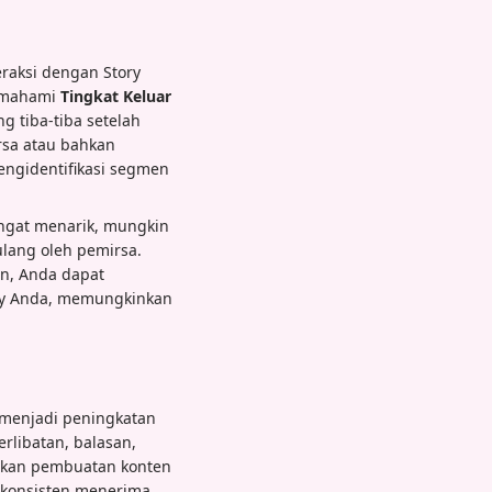
raksi dengan Story
memahami
Tingkat Keluar
g tiba-tiba setelah
rsa atau bahkan
ngidentifikasi segmen
ngat menarik, mungkin
ulang oleh pemirsa.
an, Anda dapat
ry Anda, memungkinkan
i
 menjadi peningkatan
rlibatan, balasan,
sikan pembuatan konten
a konsisten menerima