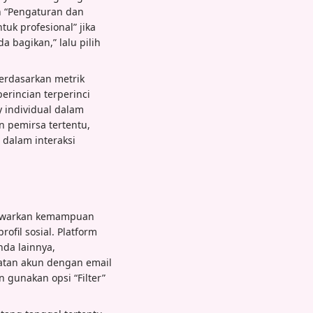
ih “Pengaturan dan
tuk profesional” jika
 bagikan,” lalu pilih
erdasarkan metrik
erincian terperinci
y individual dalam
n pemirsa tertentu,
 dalam interaksi
enawarkan kemampuan
ofil sosial. Platform
da lainnya,
atan akun dengan email
 gunakan opsi “Filter”