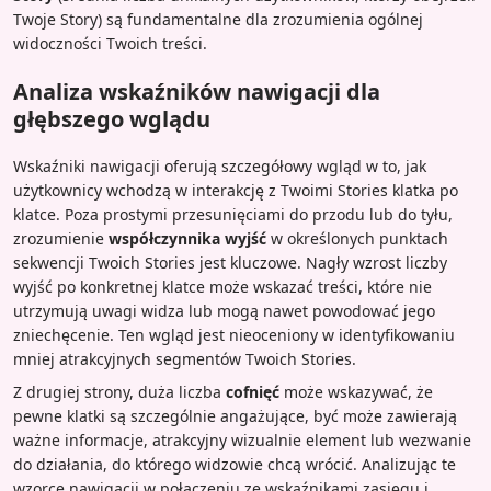
Twoje Story) są fundamentalne dla zrozumienia ogólnej
widoczności Twoich treści.
Analiza wskaźników nawigacji dla
głębszego wglądu
Wskaźniki nawigacji oferują szczegółowy wgląd w to, jak
użytkownicy wchodzą w interakcję z Twoimi Stories klatka po
klatce. Poza prostymi przesunięciami do przodu lub do tyłu,
zrozumienie
współczynnika wyjść
w określonych punktach
sekwencji Twoich Stories jest kluczowe. Nagły wzrost liczby
wyjść po konkretnej klatce może wskazać treści, które nie
utrzymują uwagi widza lub mogą nawet powodować jego
zniechęcenie. Ten wgląd jest nieoceniony w identyfikowaniu
mniej atrakcyjnych segmentów Twoich Stories.
Z drugiej strony, duża liczba
cofnięć
może wskazywać, że
pewne klatki są szczególnie angażujące, być może zawierają
ważne informacje, atrakcyjny wizualnie element lub wezwanie
do działania, do którego widzowie chcą wrócić. Analizując te
wzorce nawigacji w połączeniu ze wskaźnikami zasięgu i