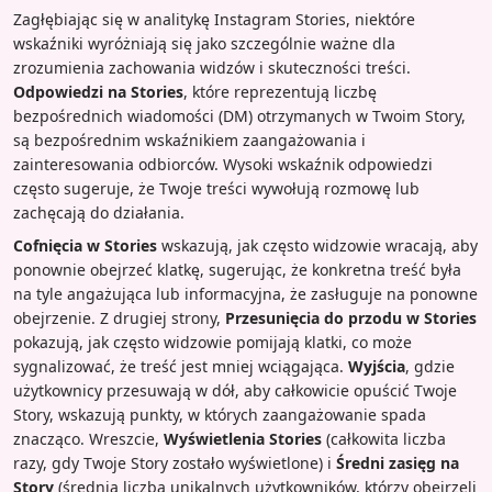
Zagłębiając się w analitykę Instagram Stories, niektóre
wskaźniki wyróżniają się jako szczególnie ważne dla
zrozumienia zachowania widzów i skuteczności treści.
Odpowiedzi na Stories
, które reprezentują liczbę
bezpośrednich wiadomości (DM) otrzymanych w Twoim Story,
są bezpośrednim wskaźnikiem zaangażowania i
zainteresowania odbiorców. Wysoki wskaźnik odpowiedzi
często sugeruje, że Twoje treści wywołują rozmowę lub
zachęcają do działania.
Cofnięcia w Stories
wskazują, jak często widzowie wracają, aby
ponownie obejrzeć klatkę, sugerując, że konkretna treść była
na tyle angażująca lub informacyjna, że zasługuje na ponowne
obejrzenie. Z drugiej strony,
Przesunięcia do przodu w Stories
pokazują, jak często widzowie pomijają klatki, co może
sygnalizować, że treść jest mniej wciągająca.
Wyjścia
, gdzie
użytkownicy przesuwają w dół, aby całkowicie opuścić Twoje
Story, wskazują punkty, w których zaangażowanie spada
znacząco. Wreszcie,
Wyświetlenia Stories
(całkowita liczba
razy, gdy Twoje Story zostało wyświetlone) i
Średni zasięg na
Story
(średnia liczba unikalnych użytkowników, którzy obejrzeli